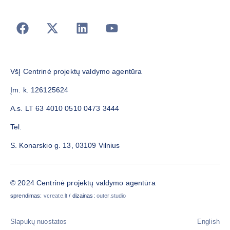
VšĮ Centrinė projektų valdymo agentūra
Įm. k. 126125624
A.s. LT 63 4010 0510 0473 3444
Tel.
S. Konarskio g. 13, 03109 Vilnius
© 2024 Centrinė projektų valdymo agentūra
sprendimas:
vcreate.lt
/ dizainas:
outer.studio
Slapukų nuostatos
English