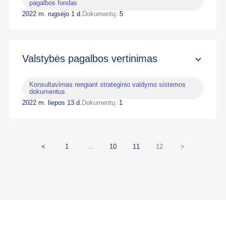
pagalbos fondas
2022 m. rugsėjo 1 d.
Dokumentų:
5
Valstybės pagalbos vertinimas
Konsultavimas rengiant strateginio valdymo sistemos
dokumentus
2022 m. liepos 13 d.
Dokumentų:
1
<
1
…
10
11
12
>