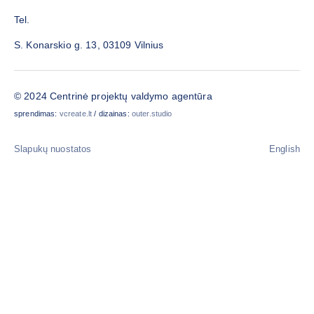
Tel.
S. Konarskio g. 13, 03109 Vilnius
© 2024 Centrinė projektų valdymo agentūra
sprendimas:
vcreate.lt
/ dizainas:
outer.studio
Slapukų nuostatos
English