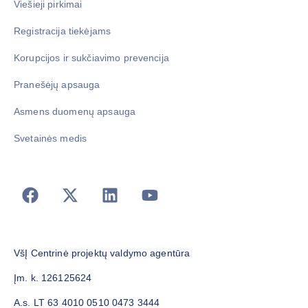
Viešieji pirkimai
Registracija tiekėjams
Korupcijos ir sukčiavimo prevencija
Pranešėjų apsauga
Asmens duomenų apsauga
Svetainės medis
VšĮ Centrinė projektų valdymo agentūra
Įm. k. 126125624
A.s. LT 63 4010 0510 0473 3444