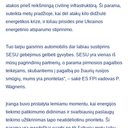
atakos prieš reikšmingą civilinę infrastruktūrą. Ši parama,
suteikta metų pradžioje, kai dėl atakų kilo didžiulė
energetikos krizė, ir toliau prisidės prie Ukrainos
energetinio atsparumo stiprinimo.
Tuo tarpu gaisrinis automobilis dar labiau sustiprins
SESU gebėjimus gelbėti gyvybes. SESU yra vienas iš
mūsų pagrindinių partnerių, o parama pirmosios pagalbos
teikėjams, skubantiems į pagalbą po žiaurių rusijos
smūgių, mums yra prioritetas“, – sakė ES FPI vadovas P.
Wagneris.
Įranga buvo pristatyta lemiamu momentu, kai energijos
tiekimo patikimumo didinimas ir svarbiausių paslaugų
teikimo užtikrinimas tapo neatidėliotinu prioritetu. Ši
parama yra gyvybiškai svarbi ne tik šaltuoju metų laiku –