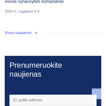
pa
visose vyriausybės komandose
20
2026 m. rugpjūčio 4 d.
Visos naujienos
Prenumeruokite
naujienas