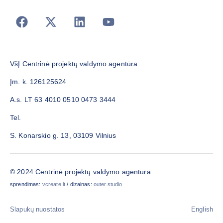
VšĮ Centrinė projektų valdymo agentūra
Įm. k. 126125624
A.s. LT 63 4010 0510 0473 3444
Tel.
S. Konarskio g. 13, 03109 Vilnius
© 2024 Centrinė projektų valdymo agentūra
sprendimas:
vcreate.lt
/ dizainas:
outer.studio
Slapukų nuostatos
English