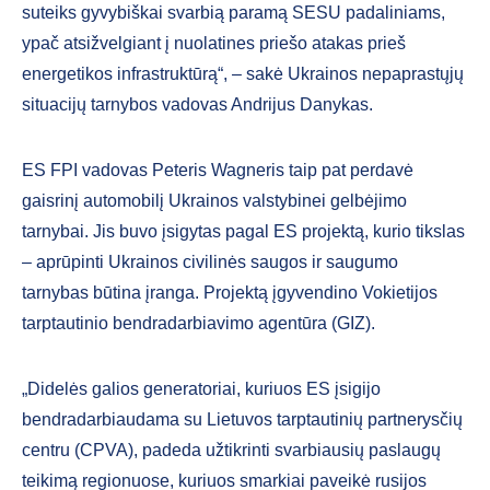
suteiks gyvybiškai svarbią paramą SESU padaliniams,
ypač atsižvelgiant į nuolatines priešo atakas prieš
energetikos infrastruktūrą“, – sakė Ukrainos nepaprastųjų
situacijų tarnybos vadovas Andrijus Danykas.
ES FPI vadovas Peteris Wagneris taip pat perdavė
gaisrinį automobilį Ukrainos valstybinei gelbėjimo
tarnybai. Jis buvo įsigytas pagal ES projektą, kurio tikslas
– aprūpinti Ukrainos civilinės saugos ir saugumo
tarnybas būtina įranga. Projektą įgyvendino Vokietijos
tarptautinio bendradarbiavimo agentūra (GIZ).
„Didelės galios generatoriai, kuriuos ES įsigijo
bendradarbiaudama su Lietuvos tarptautinių partnerysčių
centru (CPVA), padeda užtikrinti svarbiausių paslaugų
teikimą regionuose, kuriuos smarkiai paveikė rusijos