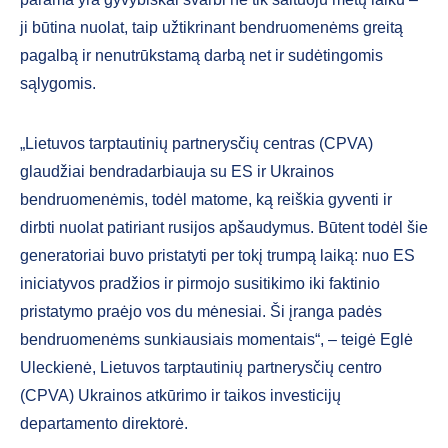
ji būtina nuolat, taip užtikrinant bendruomenėms greitą
pagalbą ir nenutrūkstamą darbą net ir sudėtingomis
sąlygomis.
„Lietuvos tarptautinių partnerysčių centras (CPVA)
glaudžiai bendradarbiauja su ES ir Ukrainos
bendruomenėmis, todėl matome, ką reiškia gyventi ir
dirbti nuolat patiriant rusijos apšaudymus. Būtent todėl šie
generatoriai buvo pristatyti per tokį trumpą laiką: nuo ES
iniciatyvos pradžios ir pirmojo susitikimo iki faktinio
pristatymo praėjo vos du mėnesiai. Ši įranga padės
bendruomenėms sunkiausiais momentais“, – teigė Eglė
Uleckienė, Lietuvos tarptautinių partnerysčių centro
(CPVA) Ukrainos atkūrimo ir taikos investicijų
departamento direktorė.