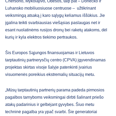
Chersono, Mykolajivo, Odesos, taip pat – Donecko ir
Luhansko mobiliuosiuose centruose – užtikrinant
veiksmingą atsaką į karo sąlygų keliamus iššūkius. Jie
įgalina teikti svarbiausias viešąsias paslaugas net ir
esant nuolatinėms rusijos dronų bei raketų atakoms, dėl
kurių ir kyla elektros tiekimo pertraukos.
Šis Europos Sąjungos finansuojamas ir Lietuvos
tarptautinių partnerysčių centro (CPVA) įgyvendinamas
projektas skirtas visoje šalyje patenkinti įvairius
visuomenės poreikius ekstremalių situacijų metu.
„Mūsų tarptautinių partnerių parama padeda pirmosios
pagalbos tarnyboms veiksmingai dirbti šalinant priešo
atakų padarinius ir gelbėjant gyvybes. Šiuo metu
techninė pagalba yra ypač svarbi. Šie generatoriai