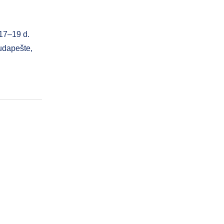
 17–19 d.
udapešte,