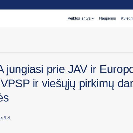
Veiklos sritys
Naujienos
Kvieti
 jungiasi prie JAV ir Europ
 VPSP ir viešųjų pirkimų da
ės
s 9 d.