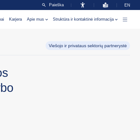
Paieška
EN
mai
Karjera
Apie mus
Struktūra ir kontaktinė informacija
Viešojo ir privataus sektorių partnerystė
os
rbo