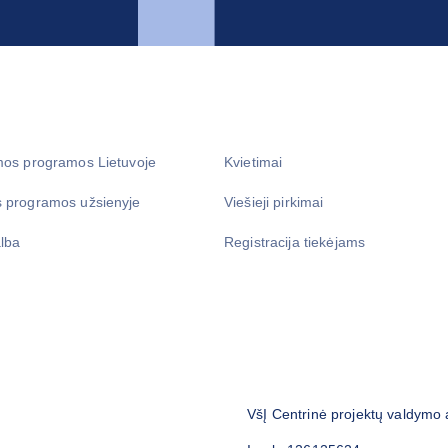
mos programos Lietuvoje
Kvietimai
 programos užsienyje
Viešieji pirkimai
lba
Registracija tiekėjams
VšĮ Centrinė projektų valdymo