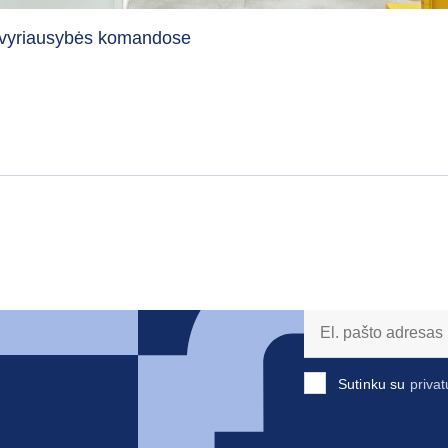
ose vyriausybės komandose
Sutinku su
privat