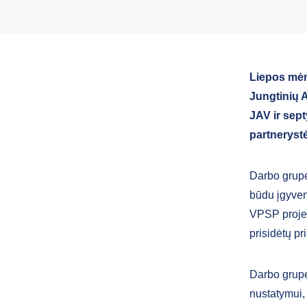
Liepos mėn
Jungtinių 
JAV ir sept
partneryst
Darbo grupė
būdu įgyven
VPSP projekt
prisidėtų pr
Darbo grupė
nustatymui,