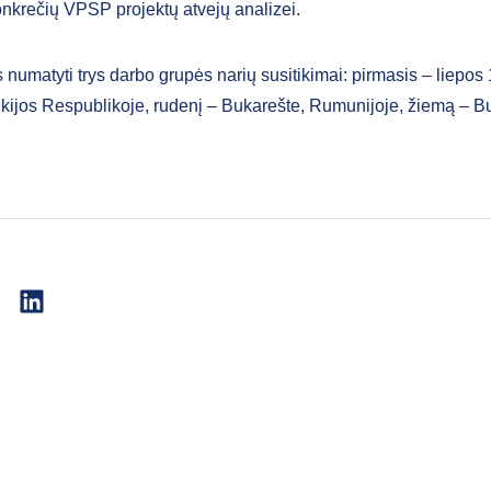
onkrečių VPSP projektų atvejų analizei.
 numatyti trys darbo grupės narių susitikimai: pirmasis – liepos
kijos Respublikoje, rudenį – Bukarešte, Rumunijoje, žiemą – B