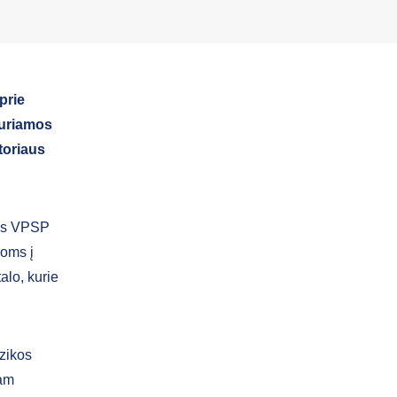
prie
buriamos
toriaus
mis VPSP
joms į
alo, kurie
zikos
iam