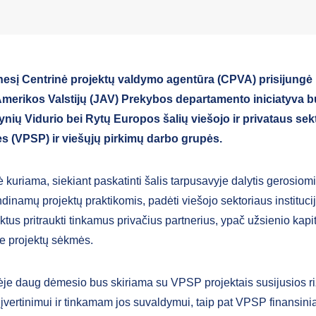
esį Centrinė projektų valdymo agentūra (CPVA) prisijungė 
Amerikos Valstijų (JAV) Prekybos departamento iniciatyva 
ynių Vidurio bei Rytų Europos šalių viešojo ir privataus sek
ės (VPSP) ir viešųjų pirkimų darbo grupės.
 kuriama, siekiant paskatinti šalis tarpusavyje dalytis gerosio
dinamų projektų praktikomis, padėti viešojo sektoriaus instituci
us pritraukti tinkamus privačius partnerius, ypač užsienio kapit
ie projektų sėkmės.
je daug dėmesio bus skiriama su VPSP projektais susijusios ri
 įvertinimui ir tinkamam jos suvaldymui, taip pat VPSP finansin