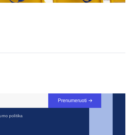
2026 
Prenumeruoti
umo politika