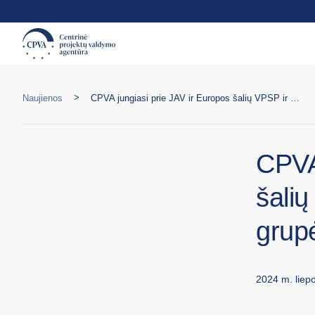
>
Naujienos
CPVA jungiasi prie JAV ir Europos šalių VPSP ir viešųjų pirkimų darbo grupės
CPVA
šalių
grup
2024 m. liepo