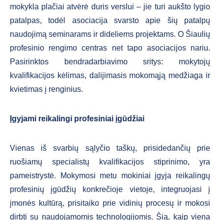
mokykla plačiai atvėrė duris verslui – jie turi aukšto lygio
patalpas, todėl asociacija svarsto apie šių patalpų
naudojimą seminarams ir dideliems projektams. O Šiaulių
profesinio rengimo centras net tapo asociacijos nariu.
Pasirinktos bendradarbiavimo sritys: mokytojų
kvalifikacijos kėlimas, dalijimasis mokomąją medžiaga ir
kvietimas į renginius.
Įgyjami reikalingi profesiniai įgūdžiai
Vienas iš svarbių sąlyčio taškų, prisidedančių prie
ruošiamų specialistų kvalifikacijos stiprinimo, yra
pameistrystė. Mokymosi metu mokiniai įgyja reikalingų
profesinių įgūdžių konkrečioje vietoje, integruojasi į
įmonės kultūrą, prisitaiko prie vidinių procesų ir mokosi
dirbti su naudojamomis technologijomis. Šią, kaip viena