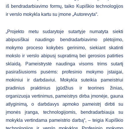
iš bendradarbiavimo formų, taiko Kupiškio technologijos
ir verslo mokykla kartu su įmone „Autorevyta“.
„Projekto metu sudarytoje sutartyje numatyta siekti
abipusiškai naudingo bendradarbiavimo plėtojimo,
mokymo proceso kokybės gerinimo, siekiant skatinti
mokslo ir verslo abipusį supratimą bei gerosios patirties
sklaidą. Pameistrystė naudinga visoms trims sutartį
pasirašiusioms pusėms: profesinio mokymo įstaigai,
mokiniui ir darbdaviui. Mokykla suteikia pameistriui
pradinius praktinius įgūdžius ir teorines žinias,
organizuoja vertinimus, pameistrys dirba įmonėje, gauna
atlyginimą, o darbdavys apmoko pameistrį dirbti su
įmonės įranga, technologijomis, bendradarbiauja su
mokykla vertindama pameistrio darbą“, – teigia Kupiškio
technologijos ir verslo mokyklos Profesinio mokymo