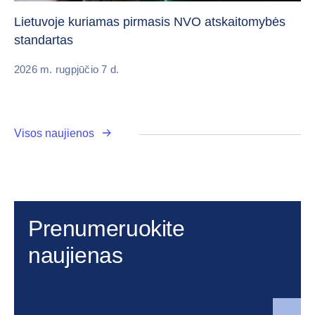
vi
Lietuvoje kuriamas pirmasis NVO atskaitomybės
standartas
20
2026 m. rugpjūčio 7 d.
Visos naujienos
Prenumeruokite
naujienas