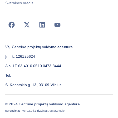
Svetainės medis
VšĮ Centrinė projektų valdymo agentūra
Įm. k. 126125624
A.s. LT 63 4010 0510 0473 3444
Tel.
S. Konarskio g. 13, 03109 Vilnius
© 2024 Centrinė projektų valdymo agentūra
sprendimas:
vcreate.lt
/ dizainas:
outer.studio