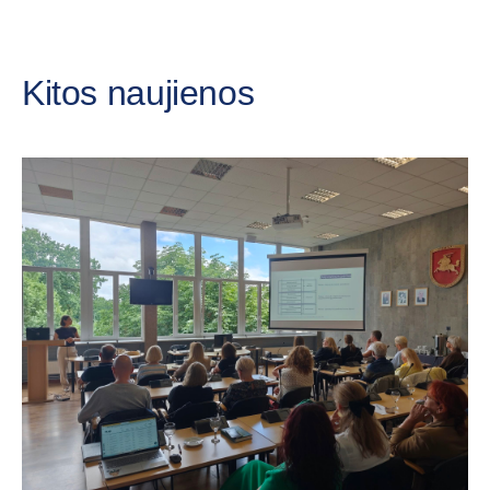
Kitos naujienos
„C