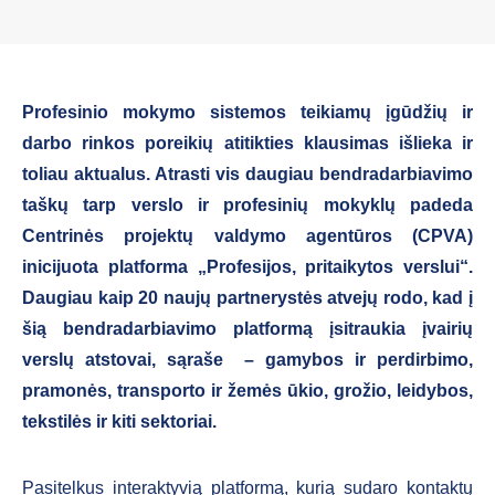
Profesinio mokymo sistemos teikiamų įgūdžių ir
darbo rinkos poreikių atitikties klausimas išlieka ir
toliau aktualus. Atrasti vis daugiau bendradarbiavimo
taškų tarp verslo ir profesinių mokyklų padeda
Centrinės projektų valdymo agentūros (CPVA)
inicijuota platforma „Profesijos, pritaikytos verslui“.
Daugiau kaip
20 naujų partnerystės atvejų rodo, kad į
šią bendradarbiavimo platformą įsitraukia įvairių
verslų atstovai, sąraše – gamybos ir perdirbimo,
pramonės, transporto ir žemės ūkio, grožio, leidybos,
tekstilės ir kiti sektoriai.
Pasitelkus interaktyvią platformą, kurią sudaro kontaktų