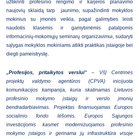
užtikrinti profesinio rengimo ir karjeros planavimo
naujovių sklaidą tarp jaunimo, supažindinti mokyklos
mokinius su įmonės veikla, pagal galimybes leisti
naudotis klasėmis ir gamybinėmis patalpomis
informacinių-mokomųjų seminarų organizavimui, sudaryti
sąlygas mokyklos mokiniams atlikti praktikas įstaigoje bei
diegti pameistrystę.
„Profesijos, pritaikytos verslui“
– VšĮ Centrinės
projektų valdymo agentūros (CPVA) inicijuota
komunikacijos kampanija, kuria skatinamas Lietuvos
profesinio mokymo įstaigų ir verslo įmonių
bendradarbiavimas. Projektas finansuojamas Europos
socialinio fondo lėšomis. Europos Sąjungos
investicijomis kasmet modernizuojamos profesinio
mokymo įstaigos ir gerinama jų infrastruktūra visoje