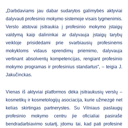
„Darbdaviams jau dabar sudarytos galimybės aktyviai
dalyvauti profesinio mokymo sistemoje visais lygmenimis.
Verslo atstovai įsitraukia į profesinio mokymo įstaigų
valdymą kaip dalininkai ar dalyvauja įstaigų tarybų
veikloje prisidėdami prie svarbiausių profesinėms
mokykloms vidaus sprendimų priėmimo, dalyvauja
vertinant absolventų kompetencijas, rengiant profesinio
mokymo programas ir profesinius standartus“, – teigia J.
Jakučinckas.
Vienas iš aktyviai platformos dėka įsitraukusių verslų –
kosmetikų ir kosmetologijų asociacija, kurie užmezgė net
kelias skirtingas partnerystes. Su Vilniaus paslaugų
profesinio mokymo centru jie oficialiai pasirašė
bendradarbiavimo sutartį, įdomu tai, kad pati profesinė