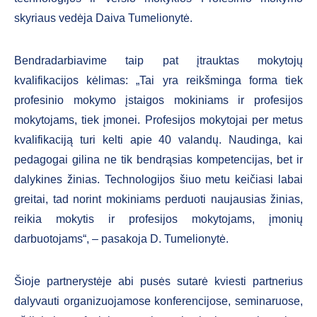
skyriaus vedėja Daiva Tumelionytė.
Bendradarbiavime taip pat įtrauktas mokytojų
kvalifikacijos kėlimas: „Tai yra reikšminga forma tiek
profesinio mokymo įstaigos mokiniams ir profesijos
mokytojams, tiek įmonei. Profesijos mokytojai per metus
kvalifikaciją turi kelti apie 40 valandų. Naudinga, kai
pedagogai gilina ne tik bendrąsias kompetencijas, bet ir
dalykines žinias. Technologijos šiuo metu keičiasi labai
greitai, tad norint mokiniams perduoti naujausias žinias,
reikia mokytis ir profesijos mokytojams, įmonių
darbuotojams“, – pasakoja D. Tumelionytė.
Šioje partnerystėje abi pusės sutarė kviesti partnerius
dalyvauti organizuojamose konferencijose, seminaruose,