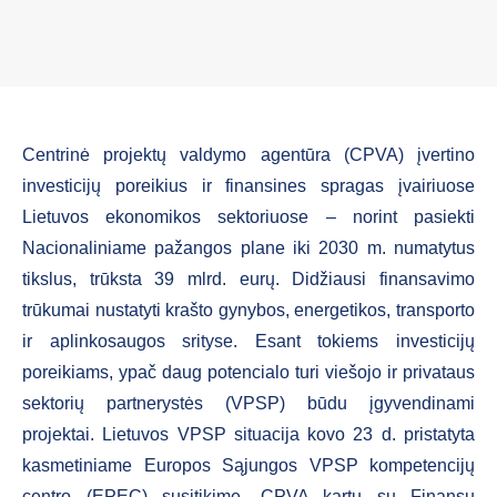
Centrinė projektų valdymo agentūra (CPVA) įvertino
investicijų poreikius ir finansines spragas įvairiuose
Lietuvos ekonomikos sektoriuose – norint pasiekti
Nacionaliniame pažangos plane iki 2030 m. numatytus
tikslus, trūksta 39 mlrd. eurų. Didžiausi finansavimo
trūkumai nustatyti krašto gynybos, energetikos, transporto
ir aplinkosaugos srityse. Esant tokiems investicijų
poreikiams, ypač daug potencialo turi viešojo ir privataus
sektorių partnerystės (VPSP) būdu įgyvendinami
projektai. Lietuvos VPSP situacija kovo 23 d. pristatyta
kasmetiniame Europos Sąjungos VPSP kompetencijų
centro (EPEC) susitikime. CPVA kartu su Finansų