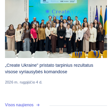
Da
„Create Ukraine” pristato tarpinius rezultatus
pa
visose vyriausybės komandose
20
2026 m. rugpjūčio 4 d.
Visos naujienos