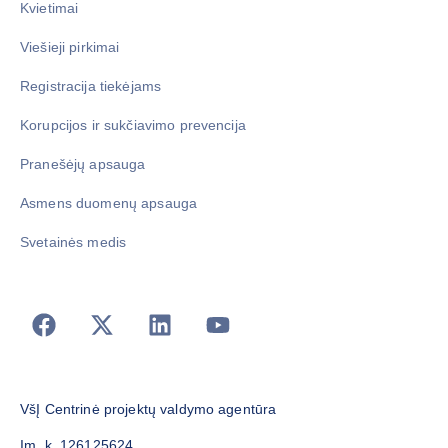
Kvietimai
Viešieji pirkimai
Registracija tiekėjams
Korupcijos ir sukčiavimo prevencija
Pranešėjų apsauga
Asmens duomenų apsauga
Svetainės medis
VšĮ Centrinė projektų valdymo agentūra
Įm. k. 126125624