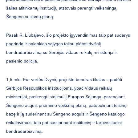
šalies atitinkamų institucijų atstovais parengti veiksmingą
Šengeno veiksmų planą.
Pasak R. Liubajevo, šio projekto įgyvendinimas taip pat sudarys
pagrindą ir palankias sąlygas toliau plėtoti dvišalį
bendradarbiavimą su Serbijos vidaus reikalų ministerija ir
pasienio policija.
1,5 mln. Eur vertės Dvynių projekto bendras tikslas – padėti
Serbijos Respublikos institucijoms, ypač Vidaus reikalų
ministerijai, pasirengti stojimui į Europos Sąjungą, parengiant
Šengeno acquis priėmimo veiksmų planą, patobulinant teisinę
bazę ir ją suderinant su Šengeno acquis ir Šengeno katalogo
reikalavimais, taip pat sustiprinant institucinį ir tarpinstitucinį
bendradarbiavimą.