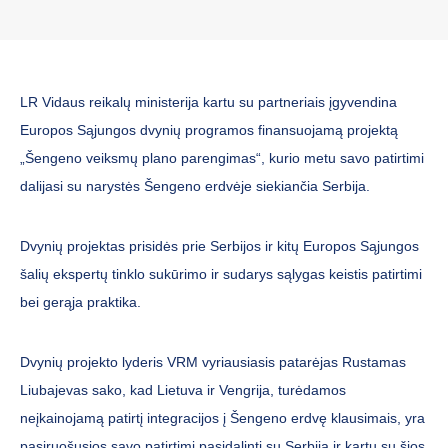
LR Vidaus reikalų ministerija kartu su partneriais įgyvendina
Europos Sąjungos dvynių programos finansuojamą projektą
„Šengeno veiksmų plano parengimas“, kurio metu savo patirtimi
dalijasi su narystės Šengeno erdvėje siekiančia Serbija.
Dvynių projektas prisidės prie Serbijos ir kitų Europos Sąjungos
šalių ekspertų tinklo sukūrimo ir sudarys sąlygas keistis patirtimi
bei gerąja praktika.
Dvynių projekto lyderis VRM vyriausiasis patarėjas Rustamas
Liubajevas sako, kad Lietuva ir Vengrija, turėdamos
neįkainojamą patirtį integracijos į Šengeno erdvę klausimais, yra
pasiruošusios savo patirtimi pasidalinti su Serbija ir kartu su šios