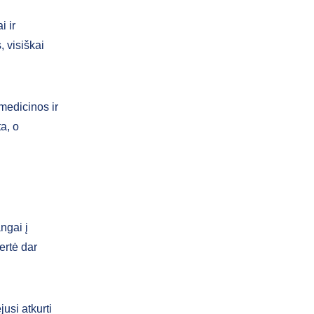
i ir
, visiškai
 medicinos ir
ta, o
ngai į
ertė dar
usi atkurti