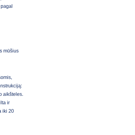
 pagal
us mūšius
šomis,
nstrukciją:
 aikšteles.
ta ir
 iki 20