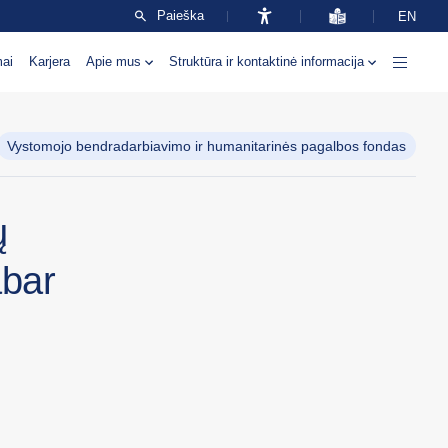
Paieška
EN
mai
Karjera
Apie mus
Struktūra ir kontaktinė informacija
Vystomojo bendradarbiavimo ir humanitarinės pagalbos fondas
ų
abar