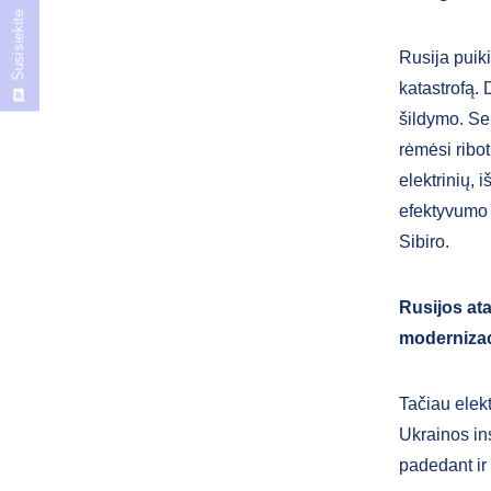
Susisiekite
Rusija puiki
katastrofą.
šildymo. Se
rėmėsi ribo
elektrinių, 
efektyvumo 
Sibiro.
Rusijos ata
modernizac
Tačiau elekt
Ukrainos ins
padedant ir 