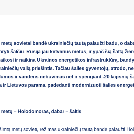
 metų sovietai bandė ukrainiečių tautą palaužti badu, o daba
yti šalčiu. Rusija jau ketverius metus, ir ypač šią šaltą žie
taikosi ir naikina Ukrainos energetikos infrastruktūrą, ban
rainiečių valią priešintis. Tačiau šalies gyventojų, atrodo, n
ilumos ir vandens nebuvimas net ir spengiant -20 laipsnių šal
a ir Lietuvos parama, padedanti modernizuoti šalies energe
ą metų – Holodomoras, dabar – šaltis
šimtą metų sovietų režimas ukrainiečių tautą bandė palaužti H