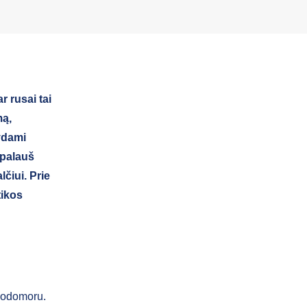
r rusai tai
mą,
dydami
epalauš
čiui. Prie
tikos
olodomoru.