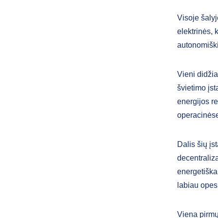
Visoje šaly
elektrinės, 
autonomiški
Vieni didžia
švietimo įst
energijos re
operacinės
Dalis šių į
decentraliza
energetiška
labiau opes
Viena pirmųj