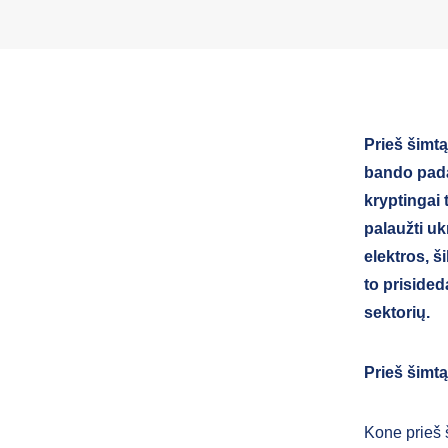
Prieš šimtą
bando padar
kryptingai 
palaužti uk
elektros, š
to prisided
sektorių.
Prieš šimt
Kone prieš 