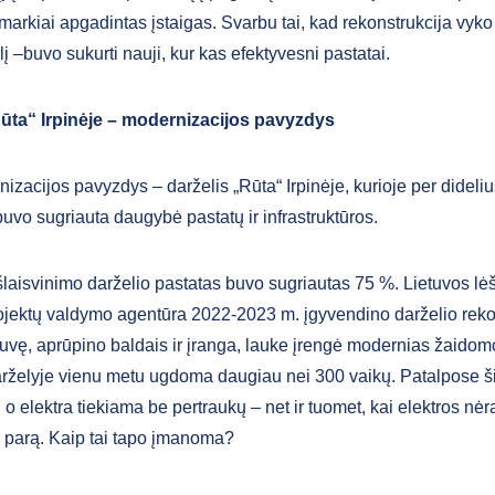
markiai apgadintas įstaigas. Svarbu tai, kad rekonstrukcija vyko
 –buvo sukurti nauji, kur kas efektyvesni pastatai.
Rūta“ Irpinėje – modernizacijos pavyzdys
izacijos pavyzdys – darželis „Rūta“ Irpinėje, kurioje per dideli
buvo sugriauta daugybė pastatų ir infrastruktūros.
šlaisvinimo darželio pastatas buvo sugriautas 75 %. Lietuvos lė
ojektų valdymo agentūra 2022-2023 m. įgyvendino darželio reko
tuvę, aprūpino baldais ir įranga, lauke įrengė modernias žaidomo
rželyje vienu metu ugdoma daugiau nei 300 vaikų. Patalpose šil
 o elektra tiekiama be pertraukų – net ir tuomet, kai elektros nėra
 parą. Kaip tai tapo įmanoma?