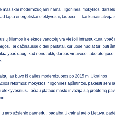
je masiškai modernizuojami namai, ligoninės, mokyklos, darželia
kad taptų energetiškai efektyvesni, taupesni ir kai kuriais atvejais
.
usių šilumos ir elektros vartotojų yra viešoji infrastruktūra, ypač
aigos. Tai dažniausiai dideli pastatai, kuriuose nuolat turi būti šil
ikia ypač daug, kad nenutrūktų darbas virtuvėse, laboratorijose,
e.
staigų jau buvo iš dalies modernizuotos po 2015 m. Ukrainos
cijos reformos: mokyklos ir ligoninės apšiltintos, pakeisti seni la
i efektyvesnius. Tačiau plataus masto invazija šią problemą pav
ne.
ų tarp užsienio partnerių į pagalbą Ukrainai atėjo Lietuva, padėj