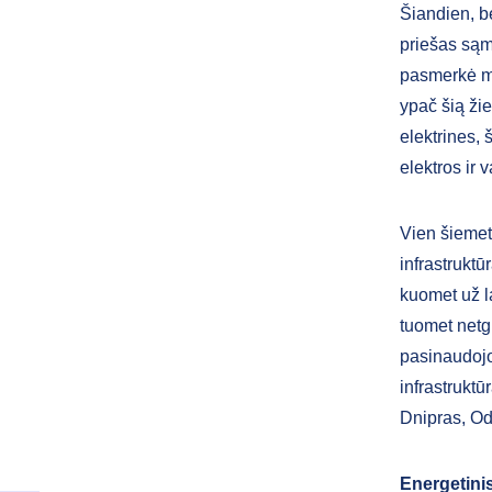
Šiandien, b
priešas sąm
pasmerkė mi
ypač šią žie
elektrines, 
elektros ir v
Vien šiemet
infrastruktū
kuomet už l
tuomet netgi
pasinaudojo
infrastruktūr
Dnipras, Od
Energetini