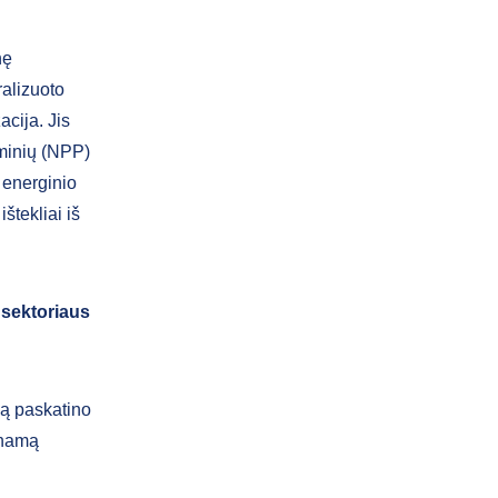
nę
ralizuoto
cija. Jis
ominių (NPP)
o energinio
štekliai iš
 sektoriaus
mą paskatino
inamą