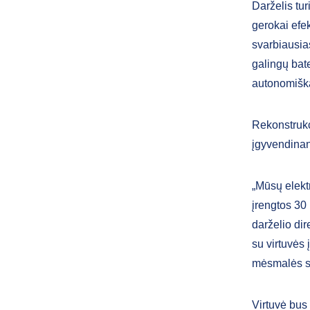
Darželis tur
gerokai efek
svarbiausia
galingų bate
autonomiška
Rekonstrukc
įgyvendinan
„Mūsų elekt
įrengtos 30
darželio di
su virtuvės 
mėsmalės su
Virtuvė bus