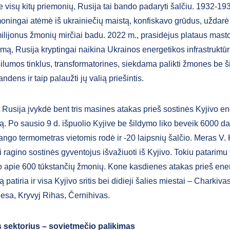
e visų kitų priemonių, Rusija tai bando padaryti šalčiu. 1932-19
oningai atėmė iš ukrainiečių maistą, konfiskavo grūdus, uždarė 
lijonus žmonių mirčiai badu. 2022 m., prasidėjus plataus masto 
mą, Rusija kryptingai naikina Ukrainos energetikos infrastruktūr
šilumos tinklus, transformatorines, siekdama palikti žmones be š
andens ir taip palaužti jų valią priešintis.
 Rusija įvykdė bent tris masines atakas prieš sostinės Kyjivo en
rą. Po sausio 9 d. išpuolio Kyjive be šildymo liko beveik 6000 d
ango termometras vietomis rodė ir -20 laipsnių šalčio. Meras V.
 ragino sostinės gyventojus išvažiuoti iš Kyjivo. Tokiu patarimu
 apie 600 tūkstančių žmonių. Kone kasdienes atakas prieš ene
ą patiria ir visa Kyjivo sritis bei didieji šalies miestai – Charkiva
esa, Kryvyj Rihas, Černihivas.
s sektorius – sovietmečio palikimas