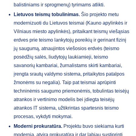
balistiniams ir sprogmenų) tyrimams atlikti.
Lietuvos teismų tobulinimas.
Šio projekto metu
modernizuoti du Lietuvos teismai (Kauno apylinkės ir
Vilniaus miesto apylinkės), pritaikant teismų viešąsias
erdves prie teismo lankytojų poreikių ir gerinant fizinį
jų saugumą, atnaujintos viešosios erdvės (teismo
posėdžių salės, liudytojų laukiamieji, teismo
savanorių kambariai, žurnalistams skirti kambariai,
įrengta srautų valdymo sistema, pritaikytos patalpos
žmonėms su negalia). Taip pat teismai aprūpinti
techninėmis saugumo priemonėmis, tobulintas teisėjų
atrankos ir vertinimo modelis bei įdiegta teisėjų
atrankos IT sistema, užtikrintas spartesnis teismo
procesas, vykdyti mokymai.
Moderni prokuratūra.
Projektu buvo siekiama kurti
modernią, atvirą prokuratūrą ir dar labiau sustiprinti