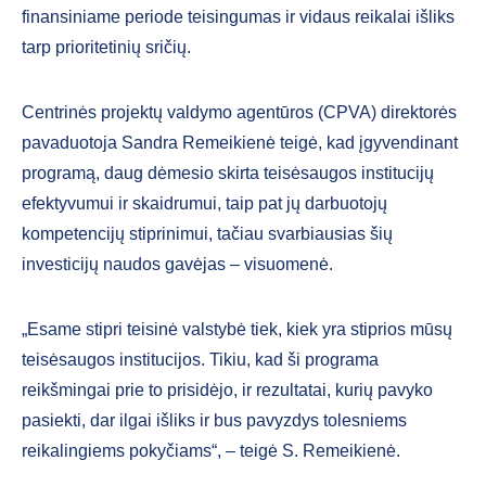
finansiniame periode teisingumas ir vidaus reikalai išliks
tarp prioritetinių sričių.
Centrinės projektų valdymo agentūros (CPVA) direktorės
pavaduotoja Sandra Remeikienė teigė, kad įgyvendinant
programą, daug dėmesio skirta teisėsaugos institucijų
efektyvumui ir skaidrumui, taip pat jų darbuotojų
kompetencijų stiprinimui, tačiau svarbiausias šių
investicijų naudos gavėjas – visuomenė.
„Esame stipri teisinė valstybė tiek, kiek yra stiprios mūsų
teisėsaugos institucijos. Tikiu, kad ši programa
reikšmingai prie to prisidėjo, ir rezultatai, kurių pavyko
pasiekti, dar ilgai išliks ir bus pavyzdys tolesniems
reikalingiems pokyčiams“, – teigė S. Remeikienė.