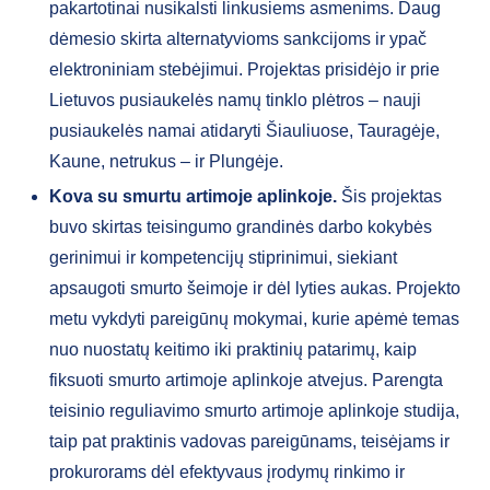
pakartotinai nusikalsti linkusiems asmenims. Daug
dėmesio skirta alternatyvioms sankcijoms ir ypač
elektroniniam stebėjimui. Projektas prisidėjo ir prie
Lietuvos pusiaukelės namų tinklo plėtros – nauji
pusiaukelės namai atidaryti Šiauliuose, Tauragėje,
Kaune, netrukus – ir Plungėje.
Kova su smurtu artimoje aplinkoje.
Šis projektas
buvo skirtas teisingumo grandinės darbo kokybės
gerinimui ir kompetencijų stiprinimui, siekiant
apsaugoti smurto šeimoje ir dėl lyties aukas. Projekto
metu vykdyti pareigūnų mokymai, kurie apėmė temas
nuo nuostatų keitimo iki praktinių patarimų, kaip
fiksuoti smurto artimoje aplinkoje atvejus. Parengta
teisinio reguliavimo smurto artimoje aplinkoje studija,
taip pat praktinis vadovas pareigūnams, teisėjams ir
prokurorams dėl efektyvaus įrodymų rinkimo ir