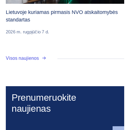
„C
vi
Lietuvoje kuriamas pirmasis NVO atskaitomybės
standartas
20
2026 m. rugpjūčio 7 d.
Visos naujienos
Prenumeruokite
naujienas