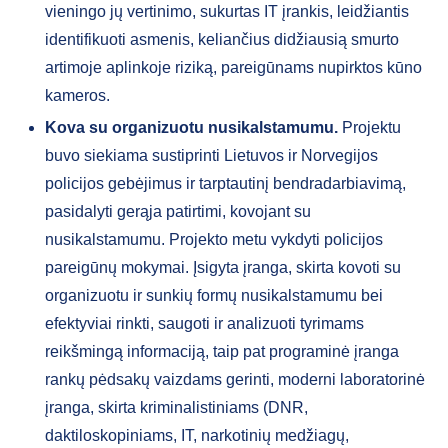
vieningo jų vertinimo, sukurtas IT įrankis, leidžiantis
identifikuoti asmenis, keliančius didžiausią smurto
artimoje aplinkoje riziką, pareigūnams nupirktos kūno
kameros.
Kova su organizuotu nusikalstamumu.
Projektu
buvo siekiama sustiprinti Lietuvos ir Norvegijos
policijos gebėjimus ir tarptautinį bendradarbiavimą,
pasidalyti gerąja patirtimi, kovojant su
nusikalstamumu. Projekto metu vykdyti policijos
pareigūnų mokymai. Įsigyta įranga, skirta kovoti su
organizuotu ir sunkių formų nusikalstamumu bei
efektyviai rinkti, saugoti ir analizuoti tyrimams
reikšmingą informaciją, taip pat programinė įranga
rankų pėdsakų vaizdams gerinti, moderni laboratorinė
įranga, skirta kriminalistiniams (DNR,
daktiloskopiniams, IT, narkotinių medžiagų,