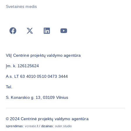
Svetainės medis
VšĮ Centrinė projektų valdymo agentūra
Įm. k. 126125624
A.s. LT 63 4010 0510 0473 3444
Tel.
S. Konarskio g. 13, 03109 Vilnius
© 2024 Centrinė projektų valdymo agentūra
sprendimas:
vcreate.lt
/ dizainas:
outer.studio