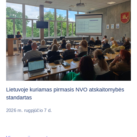
„C
vi
Lietuvoje kuriamas pirmasis NVO atskaitomybės
standartas
20
2026 m. rugpjūčio 7 d.