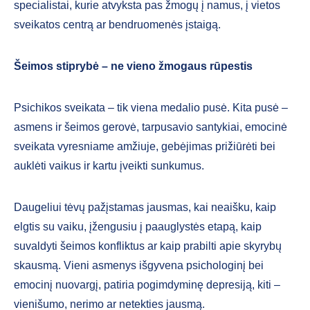
specialistai, kurie atvyksta pas žmogų į namus, į vietos
sveikatos centrą ar bendruomenės įstaigą.
Šeimos stiprybė – ne vieno žmogaus rūpestis
Psichikos sveikata – tik viena meda­lio pusė. Kita pusė –
asmens ir šeimos gerovė, tarpusavio santykiai, emocinė
sveikata vyresniame amžiuje, gebėjimas prižiūrėti bei
auklėti vaikus ir kartu įveikti sunkumus.
Daugeliui tėvų pažįstamas jausmas, kai neaišku, kaip
elgtis su vaiku, įžengusiu į paauglystės etapą, kaip
suvaldyti šeimos konfliktus ar kaip prabilti apie skyrybų
skausmą. Vieni asmenys išgyvena psi­chologinį bei
emocinį nuovargį, patiria pogimdyminę depresiją, kiti –
vienišumo, nerimo ar netekties jausmą.