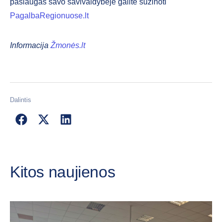
paslaugas savo savivaldybėje galite sužinoti
PagalbaRegionuose.lt
Informacija
Žmonės.lt
Dalintis
Kitos naujienos