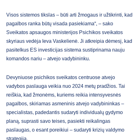
Visos sistemos tikslas – būti arti žmogaus ir užtikrinti, kad
pagal­bos ranka būtų visada pasiekiama“, – sako
Sveikatos apsaugos ministerijos Psichikos sveikatos
skyriaus vedėja Ieva Vaskelienė. Ji atkreipia dėmesį, kad
pasitelkus ES investicijas sistema susti­prinama nauju
komandos nariu – atvejo vadybininku.
Devyniuose psichikos sveikatos cen­truose atvejo
vadybos paslauga veikia nuo 2024 metų pradžios. Tai
reiškia, kad žmonėms, kuriems reikia intensyvesnės
pagalbos, skiriamas asmeninis atvejo vadybininkas –
specialistas, padedantis sudaryti individualų gydymo
planą, suprasti savo teises, pasiekti reikalingas
paslaugas, o esant poreikiui – sudaryti krizių valdymo
strategiją.