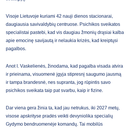
Visoje Lietuvoje kuriami 42 nauji die­nos stacionarai,
daugiausia savivaldybių centruose. Psichikos sveikatos
specia­listai pastebi, kad vis daugiau žmonių drąsiai kalba
apie emocinę savijautą ir nelaukia krizės, kad kreiptųsi
pagalbos.
Anot I. Vaskelienės, žinodama, kad pagal­ba visada atvira
ir prieinama, visuomenė įgyja stipresnį saugumo jausmą
ir tampa brandesnė, nes supranta, jog rūpintis savo
psichikos sveikata taip pat svarbu, kaip ir fizine.
Dar viena gera žinia ta, kad jau netrukus, iki 2027 metų,
visose apskri­tyse pradės veikti devyniolika specialių
Gydymo bendruomenėje komandų. Tai mobilūs