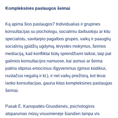
Kompleksinės paslaugos šeimai
Ką apima šios paslaugos? Individualias ir grupines
konsultacijas su psichologu, socialiniu darbuotoju ar kitu
specialis­tu, savitarpio pagalbos grupes, vaikų ir paauglių
socialinių įgūdžių ugdymą, tė­vystės mokymus, šeimos
mediaciją, kad konfliktai būtų sprendžiami taikiai, taip pat
galimos konsultacijos namuose, kai asmuo ar šeima
patiria stiprius emoci­nius išgyvenimus (gimus kūdikiui,
nusta­čius negalią ir kt.), ir net vaikų priežiūrą, kol tėvai
lanko konsultacijas, gauna kitas kompleksines paslaugas
šeimai.
Pasak E. Kanopaitės-Gruodienės, psichologinis
atsparumas mūsų visuo­menėje šiandien tampa vis