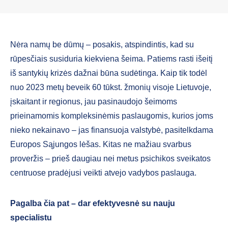
Nėra namų be dūmų – posakis, atspindintis, kad su
rūpesčiais susiduria kiekviena šeima. Patiems rasti išeitį
iš santykių krizės dažnai būna sudėtinga. Kaip tik todėl
nuo 2023 metų beveik 60 tūkst. žmonių visoje Lietuvoje,
įskaitant ir regionus, jau pasinaudojo šeimoms
prieinamomis kompleksinėmis paslaugomis, kurios joms
nieko nekainavo – jas finansuoja valstybė, pasitelkdama
Europos Sąjungos lėšas. Kitas ne mažiau svarbus
proveržis – prieš daugiau nei metus psichikos sveikatos
centruose pradėjusi veikti atvejo vadybos paslauga.
Pagalba čia pat – dar efektyvesnė su nauju
specialistu