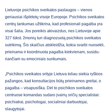
Lietuvoje psichikos sveikatos paslau­gos – vienos
geriausiai išplėtotų visoje Europoje. Psichikos sveikatos
centrų tankumas užtikrina, kad profesionali pagalba yra
visai šalia. Jos poreikis akivaizdus, nes Lietuvoje apie
327 tūkst. žmonių turi diagnozuotą psichikos svei­katos
sutrikimą. Šis skaičius atskleidžia, kokia svarbi nuosekli,
prieinama ir ko­ordinuota pagalba kiekvienam, susidu­
riančiam su emociniais sunkumais.
„Psichikos sveikatos srityje Lietuva toliau siekia ryškios
pažangos, kad konsultacijos būtų prieinamos greitai, o
pagalba – visapusiška. Dėl to psichikos sveikatos
centruose komandas sudaro įvairių sričių specialistai:
psichiatrai, psichologai, socialiniai darbuotojai,
slaugytojai.