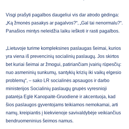
Visgi prašyti pagalbos daugeliui vis dar atrodo gėdin­ga:
„Ką žmonės pasakys ar pagalvos?“, „Gal tai nenormalu?“.
Panašios mintys neleidžia laiku ieškoti ir rasti pagalbos.
„Lietuvoje turime kompleksines paslaugas šeimai, kurios
yra viena iš prevencinių socialinių paslaugų. Jos skirtos
bet kuriai šeimai ar žmogui, patiriančiam įvairių rūpesčių:
nuo asme­ninių sunkumų, santykių krizių iki vaikų elgesio
problemų“, – sako LR socialinės apsaugos ir darbo
ministerijos Socialinių paslaugų grupės vyresnioji
patarėja Eglė Kanopaitė-Gruodienė ir akcentuoja, kad
šios paslaugos gyventojams teikiamos nemokamai, arti
namų, kreipiantis į kiekvienoje savivaldybėje veikiančius
bendruomeninius šeimos namus.