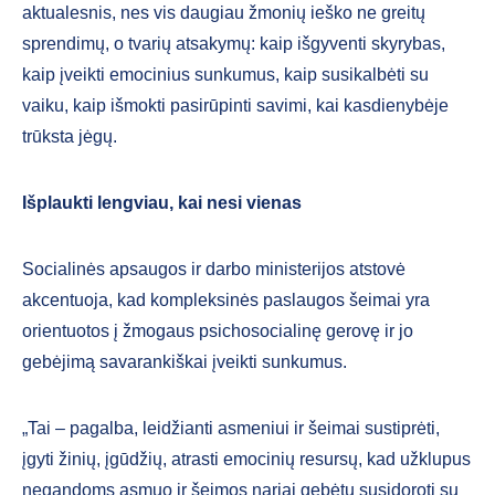
aktualesnis, nes vis daugiau žmonių ieško ne greitų
sprendimų, o tvarių atsakymų: kaip iš­gyventi skyrybas,
kaip įveikti emocinius sunkumus, kaip susikalbėti su
vaiku, kaip išmokti pasirūpinti savimi, kai kas­dienybėje
trūksta jėgų.
Išplaukti lengviau, kai nesi vienas
Socialinės apsaugos ir darbo ministe­rijos atstovė
akcentuoja, kad komplek­sinės paslaugos šeimai yra
orientuotos į žmogaus psichosocialinę gerovę ir jo
gebėjimą savarankiškai įveikti sunku­mus.
„Tai – pagalba, leidžianti asmeniui ir šeimai sustiprėti,
įgyti žinių, įgūdžių, atrasti emocinių resursų, kad užklupus
negandoms asmuo ir šeimos nariai gebė­tų susidoroti su