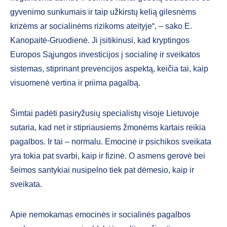
gyvenimo sunkumais ir taip užkirstų kelią gilesnėms
krizėms ar socialinėms rizikoms ateityje“, – sako E.
Kanopaitė-Gruodienė. Ji įsitikinusi, kad kryptingos
Europos Sąjungos investicijos į socialinę ir sveikatos
sistemas, stipri­nant prevencijos aspektą, keičia tai, kaip
visuomenė vertina ir priima pagalbą.
Šimtai padėti pasiryžusių specialis­tų visoje Lietuvoje
sutaria, kad net ir stipriausiems žmonėms kartais reikia
pagalbos. Ir tai – normalu. Emocinė ir psichikos sveikata
yra tokia pat svarbi, kaip ir fizinė. O asmens gerovė bei
šeimos santykiai nusipelno tiek pat dėmesio, kaip ir
sveikata.
Apie nemokamas emocinės ir socialinės pagalbos