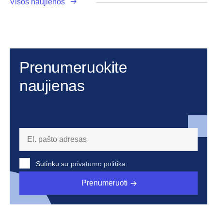
Visos naujienos
Prenumeruokite
naujienas
Sutinku su
privatumo politika
Prenumeruoti