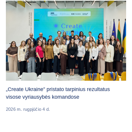
Da
„Create Ukraine” pristato tarpinius rezultatus
pa
visose vyriausybės komandose
20
2026 m. rugpjūčio 4 d.