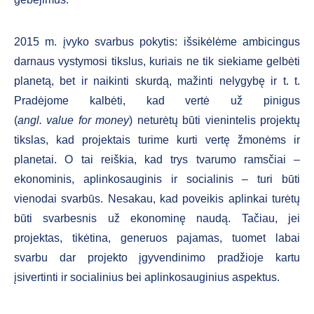
2015 m. įvyko svarbus pokytis: išsikėlėme ambicingus
darnaus vystymosi tikslus, kuriais ne tik siekiame gelbėti
planetą, bet ir naikinti skurdą, mažinti nelygybę ir t. t.
Pradėjome kalbėti, kad vertė už pinigus
(
angl. value for money
) neturėtų būti vienintelis projektų
tikslas, kad projektais turime kurti vertę žmonėms ir
planetai. O tai reiškia, kad trys tvarumo ramsčiai –
ekonominis, aplinkosauginis ir socialinis – turi būti
vienodai svarbūs. Nesakau, kad poveikis aplinkai turėtų
būti svarbesnis už ekonominę naudą. Tačiau, jei
projektas, tikėtina, generuos pajamas, tuomet labai
svarbu dar projekto įgyvendinimo pradžioje kartu
įsivertinti ir socialinius bei aplinkosauginius aspektus.