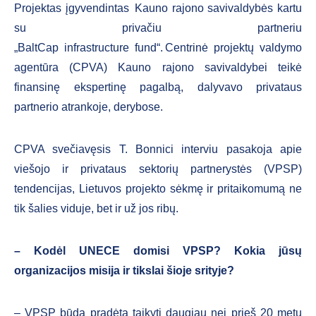
Projektas įgyvendintas Kauno rajono savivaldybės kartu
su privačiu partneriu
„BaltCap infrastructure fund“. Centrinė projektų valdymo
agentūra (CPVA) Kauno rajono savivaldybei teikė
finansinę ekspertinę pagalbą, dalyvavo privataus
partnerio atrankoje, derybose.
CPVA svečiavęsis T. Bonnici interviu pasakoja apie
viešojo ir privataus sektorių partnerystės (VPSP)
tendencijas, Lietuvos projekto sėkmę ir pritaikomumą ne
tik šalies viduje, bet ir už jos ribų.
–
Kodėl UNECE domisi VPSP? Kokia jūsų
organizacijos misija ir tikslai šioje srityje?
– VPSP būdą pradėta taikyti daugiau nei prieš 20 metų