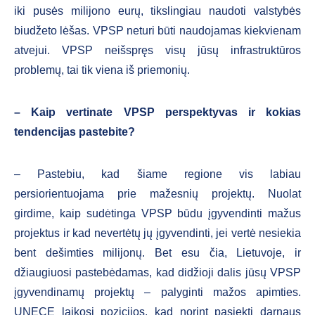
iki pusės milijono eurų, tikslingiau naudoti valstybės
biudžeto lėšas. VPSP neturi būti naudojamas kiekvienam
atvejui. VPSP neišspręs visų jūsų infrastruktūros
problemų, tai tik viena iš priemonių.
–
Kaip vertinate VPSP perspektyvas ir kokias
tendencijas pastebite?
– Pastebiu, kad šiame regione vis labiau
persiorientuojama prie mažesnių projektų. Nuolat
girdime, kaip sudėtinga VPSP būdu įgyvendinti mažus
projektus ir kad nevertėtų jų įgyvendinti, jei vertė nesiekia
bent dešimties milijonų. Bet esu čia, Lietuvoje, ir
džiaugiuosi pastebėdamas, kad didžioji dalis jūsų VPSP
įgyvendinamų projektų – palyginti mažos apimties.
UNECE laikosi pozicijos, kad norint pasiekti darnaus