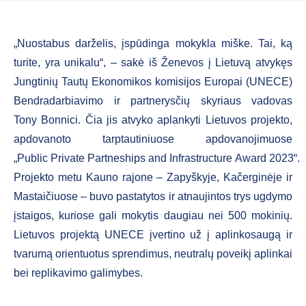
„Nuostabus darželis, įspūdinga mokykla miške. Tai, ką
turite, yra unikalu“, – sakė iš Ženevos į Lietuvą atvykęs
Jungtinių Tautų Ekonomikos komisijos Europai (UNECE)
Bendradarbiavimo ir partnerysčių skyriaus vadovas
Tony Bonnici. Čia jis atvyko aplankyti Lietuvos projekto,
apdovanoto tarptautiniuose apdovanojimuose
„Public Private Partneships and Infrastructure Award 2023“.
Projekto metu Kauno rajone – Zapyškyje, Kačerginėje ir
Mastaičiuose – buvo pastatytos ir atnaujintos trys ugdymo
įstaigos, kuriose gali mokytis daugiau nei 500 mokinių.
Lietuvos projektą UNECE įvertino už į aplinkosaugą ir
tvarumą orientuotus sprendimus, neutralų poveikį aplinkai
bei replikavimo galimybes.