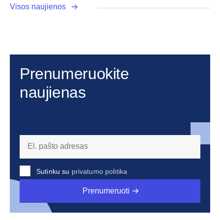
Visos naujienos
Prenumeruokite
naujienas
Sutinku su
privatumo politika
Prenumeruoti