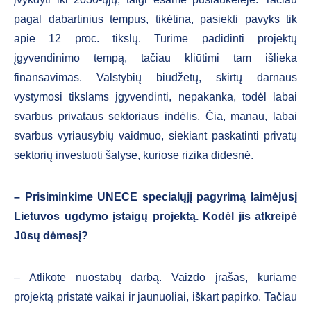
pagal dabartinius tempus, tikėtina, pasiekti pavyks tik
apie 12 proc. tikslų. Turime padidinti projektų
įgyvendinimo tempą, tačiau kliūtimi tam išlieka
finansavimas. Valstybių biudžetų, skirtų darnaus
vystymosi tikslams įgyvendinti, nepakanka, todėl labai
svarbus privataus sektoriaus indėlis. Čia, manau, labai
svarbus vyriausybių vaidmuo, siekiant paskatinti privatų
sektorių investuoti šalyse, kuriose rizika didesnė.
–
Prisiminkime UNECE specialųjį pagyrimą laimėjusį
Lietuvos ugdymo įstaigų projektą. Kodėl jis atkreipė
Jūsų dėmesį?
– Atlikote nuostabų darbą. Vaizdo įrašas, kuriame
projektą pristatė vaikai ir jaunuoliai, iškart papirko. Tačiau