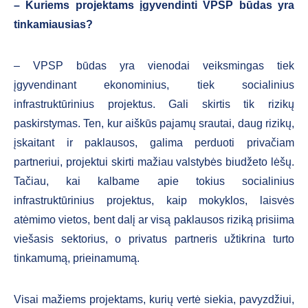
–
Kuriems projektams įgyvendinti VPSP būdas yra
tinkamiausias?
– VPSP būdas yra vienodai veiksmingas tiek
įgyvendinant ekonominius, tiek socialinius
infrastruktūrinius projektus. Gali skirtis tik rizikų
paskirstymas. Ten, kur aiškūs pajamų srautai, daug rizikų,
įskaitant ir paklausos, galima perduoti privačiam
partneriui, projektui skirti mažiau valstybės biudžeto lėšų.
Tačiau, kai kalbame apie tokius socialinius
infrastruktūrinius projektus, kaip mokyklos, laisvės
atėmimo vietos, bent dalį ar visą paklausos riziką prisiima
viešasis sektorius, o privatus partneris užtikrina turto
tinkamumą, prieinamumą.
Visai mažiems projektams, kurių vertė siekia, pavyzdžiui,