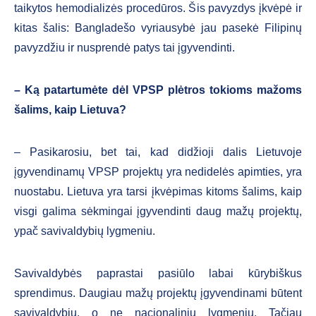
taikytos hemodializės procedūros. Šis pavyzdys įkvėpė ir
kitas šalis: Bangladešo vyriausybė jau pasekė Filipinų
pavyzdžiu ir nusprendė patys tai įgyvendinti.
–
Ką patartumėte dėl VPSP plėtros tokioms mažoms
šalims, kaip Lietuva?
– Pasikarosiu, bet tai, kad didžioji dalis Lietuvoje
įgyvendinamų VPSP projektų yra nedidelės apimties, yra
nuostabu. Lietuva yra tarsi įkvėpimas kitoms šalims, kaip
visgi galima sėkmingai įgyvendinti daug mažų projektų,
ypač savivaldybių lygmeniu.
Savivaldybės paprastai pasiūlo labai kūrybiškus
sprendimus. Daugiau mažų projektų įgyvendinami būtent
savivaldybių, o ne nacionaliniu lygmeniu. Tačiau