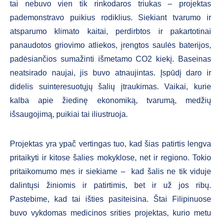
tai nebuvo vien tik rinkodaros triukas – projektas
pademonstravo puikius rodiklius. Siekiant tvarumo ir
atsparumo klimato kaitai, perdirbtos ir pakartotinai
panaudotos griovimo atliekos, įrengtos saulės baterijos,
padėsiančios sumažinti išmetamo CO2 kiekį. Baseinas
neatsirado naujai, jis buvo atnaujintas. Įspūdį daro ir
didelis suinteresuotųjų šalių įtraukimas. Vaikai, kurie
kalba apie žiedinę ekonomiką, tvarumą, medžių
išsaugojimą, puikiai tai iliustruoja.
Projektas yra ypač vertingas tuo, kad šias patirtis lengva
pritaikyti ir kitose šalies mokyklose, net ir regiono. Tokio
pritaikomumo mes ir siekiame – kad šalis ne tik viduje
dalintųsi žiniomis ir patirtimis, bet ir už jos ribų.
Pastebime, kad tai išties pasiteisina. Štai Filipinuose
buvo vykdomas medicinos srities projektas, kurio metu