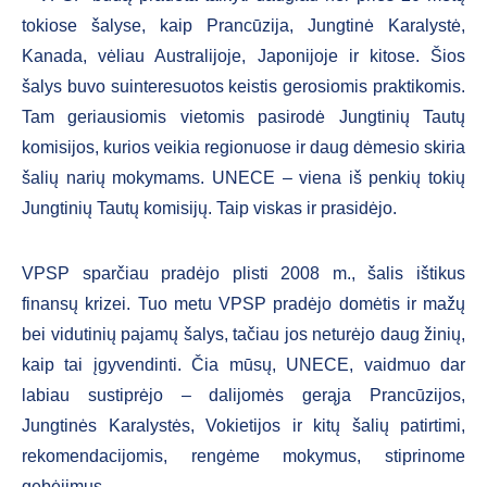
tokiose šalyse, kaip Prancūzija, Jungtinė Karalystė,
Kanada, vėliau Australijoje, Japonijoje ir kitose. Šios
šalys buvo suinteresuotos keistis gerosiomis praktikomis.
Tam geriausiomis vietomis pasirodė Jungtinių Tautų
komisijos, kurios veikia regionuose ir daug dėmesio skiria
šalių narių mokymams. UNECE – viena iš penkių tokių
Jungtinių Tautų komisijų. Taip viskas ir prasidėjo.
VPSP sparčiau pradėjo plisti 2008 m., šalis ištikus
finansų krizei. Tuo metu VPSP pradėjo domėtis ir mažų
bei vidutinių pajamų šalys, tačiau jos neturėjo daug žinių,
kaip tai įgyvendinti. Čia mūsų, UNECE, vaidmuo dar
labiau sustiprėjo – dalijomės gerąja Prancūzijos,
Jungtinės Karalystės, Vokietijos ir kitų šalių patirtimi,
rekomendacijomis, rengėme mokymus, stiprinome
gebėjimus.