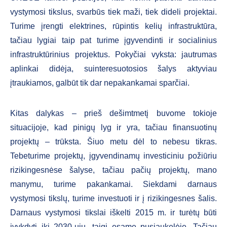
vystymosi tikslus, svarbūs tiek maži, tiek dideli projektai.
Turime įrengti elektrines, rūpintis kelių infrastruktūra,
tačiau lygiai taip pat turime įgyvendinti ir socialinius
infrastruktūrinius projektus. Pokyčiai vyksta: jautrumas
aplinkai didėja, suinteresuotosios šalys aktyviau
įtraukiamos, galbūt tik dar nepakankamai sparčiai.
Kitas dalykas – prieš dešimtmetį buvome tokioje
situacijoje, kad pinigų lyg ir yra, tačiau finansuotinų
projektų – trūksta. Šiuo metu dėl to nebesu tikras.
Tebeturime projektų, įgyvendinamų investiciniu požiūriu
rizikingesnėse šalyse, tačiau pačių projektų, mano
manymu, turime pakankamai. Siekdami darnaus
vystymosi tikslų, turime investuoti ir į rizikingesnes šalis.
Darnaus vystymosi tikslai iškelti 2015 m. ir turėtų būti
įvykdyti iki 2030-ųjų, taigi esame pusiaukelėje. Tačiau