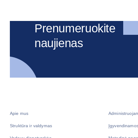
Prenumeruokite
naujienas
Apie mus
Administruoja
Struktūra ir valdymas
Įgyvendinamos
Vadovų dienotvarkės
Metodinė paga