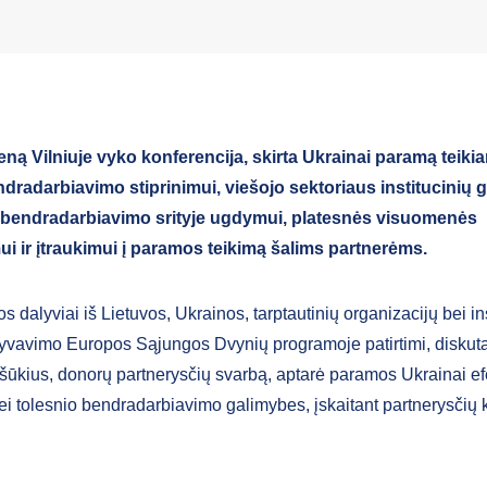
ną Vilniuje vyko konferencija, skirta Ukrainai paramą teiki
dradarbiavimo stiprinimui, viešojo sektoriaus institucinių 
bendradarbiavimo srityje ugdymui, platesnės visuomenės
i ir įtraukimui į paramos teikimą šalims partnerėms.
s dalyviai iš Lietuvos, Ukrainos, tarptautinių organizacijų bei ins
lyvavimo Europos Sąjungos Dvynių programoje patirtimi, diskut
ššūkius, donorų partnerysčių svarbą, aptarė paramos Ukrainai 
ei tolesnio bendradarbiavimo galimybes, įskaitant partnerysčių k