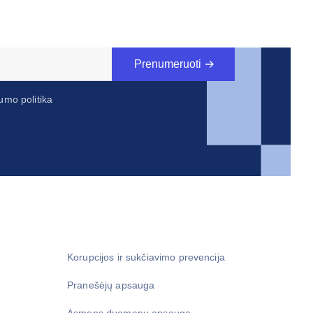
Prenumeruoti
umo politika
Korupcijos ir sukčiavimo prevencija
Pranešėjų apsauga
Asmens duomenų apsauga