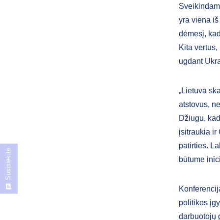
Sveikindama
yra viena i
dėmesį, kad 
Kita vertus,
ugdant Ukrai
„Lietuva ska
atstovus, ne
Džiugu, kad
įsitraukia i
patirties. 
Susisiekite
būtume inici
Konferencij
politikos įg
darbuotojų 