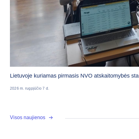
Lietuvoje kuriamas pirmasis NVO atskaitomybės sta
2026 m. rugpjūčio 7 d.
Visos naujienos