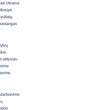
kad Ukraina
tkreipė
zultatų.
s pastangas
dybių
škai.
is aktyviau
dinimo
iavimo
adarbiavimo
jų
ropos