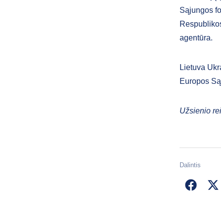
Sąjungos fo
Respublikos
agentūra.
Lietuva Ukr
Europos Są
Užsienio rei
Dalintis