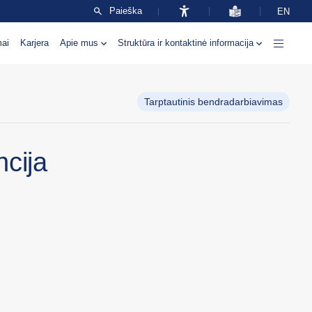
Paieška
EN
mai
Karjera
Apie mus
Struktūra ir kontaktinė informacija
Tarptautinis bendradarbiavimas
ncija