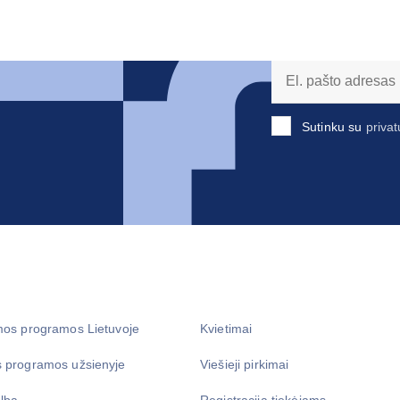
Sutinku su
privat
mos programos Lietuvoje
Kvietimai
 programos užsienyje
Viešieji pirkimai
lba
Registracija tiekėjams