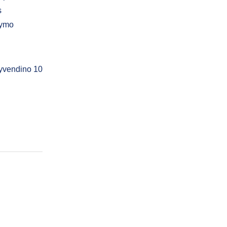
s
dymo
gyvendino 10