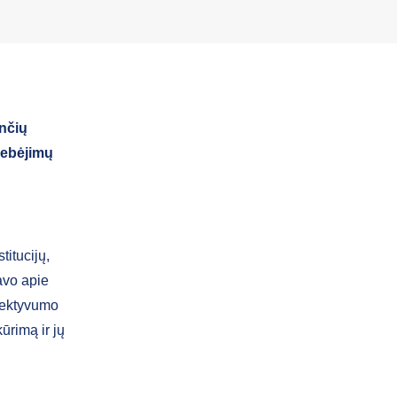
ančių
gebėjimų
titucijų,
avo apie
efektyvumo
ūrimą ir jų