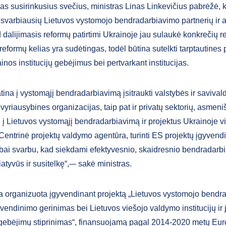
s susirinkusius svečius, ministras Linas Linkevičius pabrėžė, 
š svarbiausių Lietuvos vystomojo bendradarbiavimo partnerių ir a
dalijimasis reformų patirtimi Ukrainoje jau sulaukė konkrečių re
 reformų kelias yra sudėtingas, todėl būtina sutelkti tarptautine
nos institucijų gebėjimus bei pertvarkant institucijas.
tina į vystomąjį bendradarbiavimą įsitraukti valstybės ir savival
vyriausybines organizacijas, taip pat ir privatų sektorių, asmeni
 į Lietuvos vystomąjį bendradarbiavimą ir projektus Ukrainoje v
r Centrinė projektų valdymo agentūra, turinti ES projektų įgyven
Labai svarbu, kad siekdami efektyvesnio, skaidresnio bendradarb
atyvūs ir susitelkę“,-– sakė ministras.
a organizuota įgyvendinant projektą „Lietuvos vystomojo bendr
yvendinimo gerinimas bei Lietuvos viešojo valdymo institucijų ir 
gebėjimų stiprinimas“, finansuojamą pagal 2014-2020 metų Eu