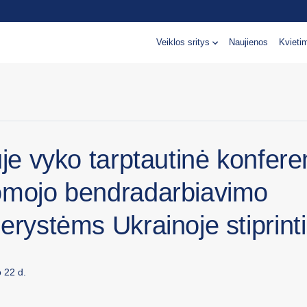
Veiklos sritys
Naujienos
Kvieti
uje vyko tarptautinė konfere
omojo bendradarbiavimo
erystėms Ukrainoje stiprinti
 22 d.