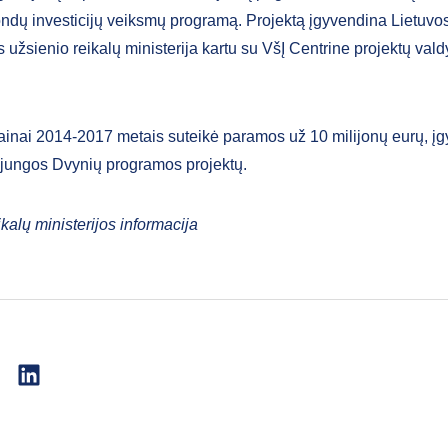
ndų investicijų veiksmų programą. Projektą įgyvendina Lietuvo
 užsienio reikalų ministerija kartu su VšĮ Centrine projektų val
ainai 2014-2017 metais suteikė paramos už 10 milijonų eurų, į
jungos Dvynių programos projektų.
kalų ministerijos informacija