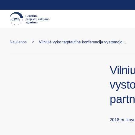
>
Naujienos
Vilniuje vyko tarptautinė konferencija vystomojo bendradarbiavimo partnerystėms Ukrainoje stiprinti
Vilni
vyst
partn
2018 m. kovo