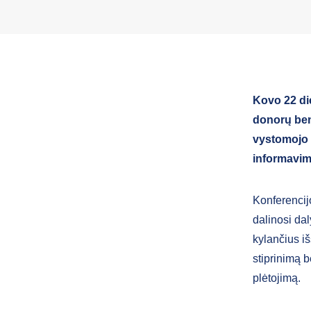
Kovo 22 die
donorų ben
vystomojo 
informavimu
Konferencijo
dalinosi da
kylančius i
stiprinimą b
plėtojimą.