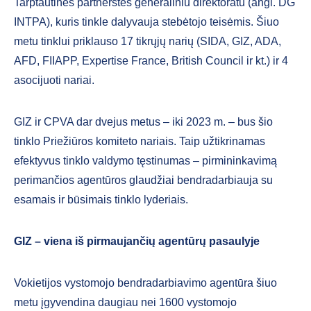
Tarptautinės partnerstės generaliniu direktoratu (angl. DG
INTPA), kuris tinkle dalyvauja stebėtojo teisėmis. Šiuo
metu tinklui priklauso 17 tikrųjų narių (SIDA, GIZ, ADA,
AFD, FIIAPP, Expertise France, British Council ir kt.) ir 4
asocijuoti nariai.
GIZ ir CPVA dar dvejus metus – iki 2023 m. – bus šio
tinklo Priežiūros komiteto nariais. Taip užtikrinamas
efektyvus tinklo valdymo tęstinumas – pirmininkavimą
perimančios agentūros glaudžiai bendradarbiauja su
esamais ir būsimais tinklo lyderiais.
GIZ – viena iš pirmaujančių agentūrų pasaulyje
Vokietijos vystomojo bendradarbiavimo agentūra šiuo
metu įgyvendina daugiau nei 1600 vystomojo