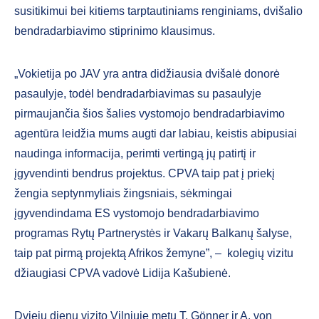
susitikimui bei kitiems tarptautiniams renginiams, dvišalio
bendradarbiavimo stiprinimo klausimus.
„Vokietija po JAV yra antra didžiausia dvišalė donorė
pasaulyje, todėl bendradarbiavimas su pasaulyje
pirmaujančia šios šalies vystomojo bendradarbiavimo
agentūra leidžia mums augti dar labiau, keistis abipusiai
naudinga informacija, perimti vertingą jų patirtį ir
įgyvendinti bendrus projektus. CPVA taip pat į priekį
žengia septynmyliais žingsniais, sėkmingai
įgyvendindama ES vystomojo bendradarbiavimo
programas Rytų Partnerystės ir Vakarų Balkanų šalyse,
taip pat pirmą projektą Afrikos žemyne”, – kolegių vizitu
džiaugiasi CPVA vadovė Lidija Kašubienė.
Dviejų dienų vizito Vilniuje metu T. Gönner ir A. von