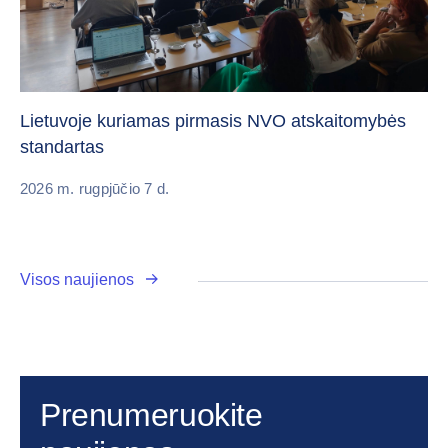
„C
vi
Lietuvoje kuriamas pirmasis NVO atskaitomybės
standartas
20
2026 m. rugpjūčio 7 d.
Visos naujienos
Prenumeruokite