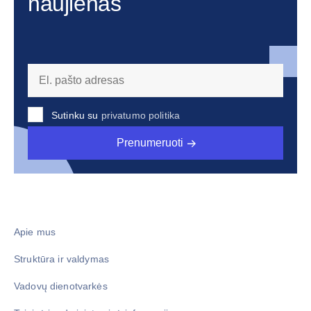
naujienas
Sutinku su
privatumo politika
Prenumeruoti
Apie mus
Struktūra ir valdymas
Vadovų dienotvarkės