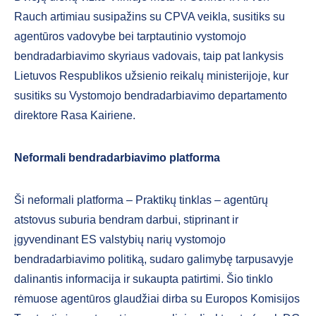
Rauch artimiau susipažins su CPVA veikla, susitiks su
agentūros vadovybe bei tarptautinio vystomojo
bendradarbiavimo skyriaus vadovais, taip pat lankysis
Lietuvos Respublikos užsienio reikalų ministerijoje, kur
susitiks su Vystomojo bendradarbiavimo departamento
direktore Rasa Kairiene.
Neformali bendradarbiavimo platforma
Ši neformali platforma – Praktikų tinklas – agentūrų
atstovus suburia bendram darbui, stiprinant ir
įgyvendinant ES valstybių narių vystomojo
bendradarbiavimo politiką, sudaro galimybę tarpusavyje
dalinantis informacija ir sukaupta patirtimi. Šio tinklo
rėmuose agentūros glaudžiai dirba su Europos Komisijos