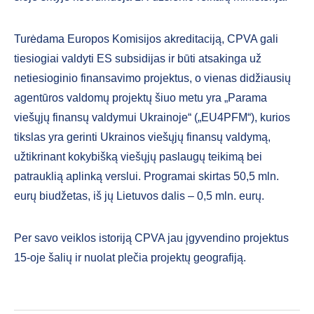
Turėdama Europos Komisijos akreditaciją, CPVA gali
tiesiogiai valdyti ES subsidijas ir būti atsakinga už
netiesioginio finansavimo projektus, o vienas didžiausių
agentūros valdomų projektų šiuo metu yra „Parama
viešųjų finansų valdymui Ukrainoje“ („EU4PFM“), kurios
tikslas yra gerinti Ukrainos viešųjų finansų valdymą,
užtikrinant kokybišką viešųjų paslaugų teikimą bei
patrauklią aplinką verslui. Programai skirtas 50,5 mln.
eurų biudžetas, iš jų Lietuvos dalis – 0,5 mln. eurų.
Per savo veiklos istoriją CPVA jau įgyvendino projektus
15-oje šalių ir nuolat plečia projektų geografiją.