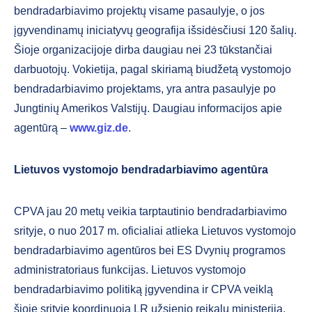
bendradarbiavimo projektų visame pasaulyje, o jos
įgyvendinamų iniciatyvų geografija išsidėsčiusi 120 šalių.
Šioje organizacijoje dirba daugiau nei 23 tūkstančiai
darbuotojų. Vokietija, pagal skiriamą biudžetą vystomojo
bendradarbiavimo projektams, yra antra pasaulyje po
Jungtinių Amerikos Valstijų. Daugiau informacijos apie
agentūrą –
www.giz.de
.
Lietuvos vystomojo bendradarbiavimo agentūra
CPVA jau 20 metų veikia tarptautinio bendradarbiavimo
srityje, o nuo 2017 m. oficialiai atlieka Lietuvos vystomojo
bendradarbiavimo agentūros bei ES Dvynių programos
administratoriaus funkcijas. Lietuvos vystomojo
bendradarbiavimo politiką įgyvendina ir CPVA veiklą
šioje srityje koordinuoja LR užsienio reikalų ministerija.