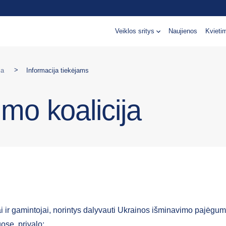
Veiklos sritys
Naujienos
Kvieti
>
ja
Informacija tiekėjams
imo koalicija
i ir gamintojai, norintys dalyvauti Ukrainos išminavimo pajėgum
ose, privalo: