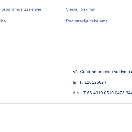
 programos užsienyje
Viešieji pirkimai
lba
Registracija tiekėjams
VšĮ Centrinė projektų valdymo
Įm. k. 126125624
A.s. LT 63 4010 0510 0473 34