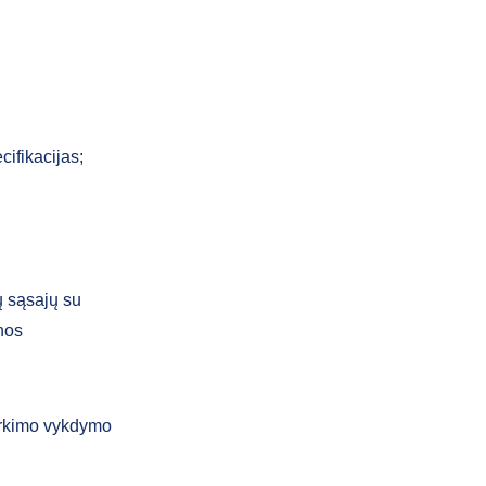
cifikacijas;
ų sąsajų su
nos
irkimo vykdymo