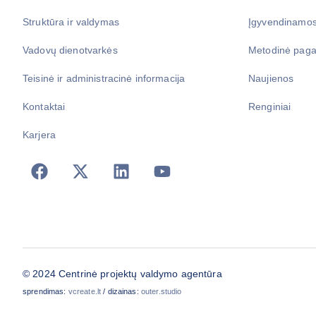
Struktūra ir valdymas
Įgyvendinamos
Vadovų dienotvarkės
Metodinė paga
Teisinė ir administracinė informacija
Naujienos
Kontaktai
Renginiai
Karjera
© 2024 Centrinė projektų valdymo agentūra
sprendimas:
vcreate.lt
/ dizainas:
outer.studio