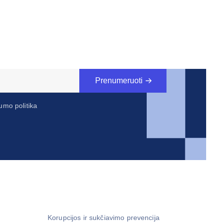
Prenumeruoti
umo politika
Korupcijos ir sukčiavimo prevencija