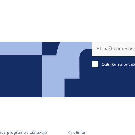
Sutinku su
privat
mos programos Lietuvoje
Kvietimai