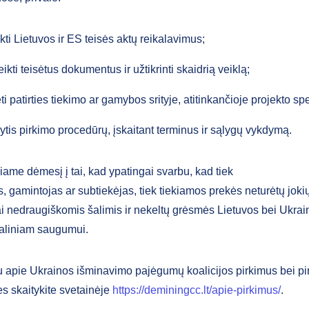
tikti Lietuvos ir ES teisės aktų reikalavimus;
eikti teisėtus dokumentus ir užtikrinti skaidrią veiklą;
ėti patirties tiekimo ar gamybos srityje, atitinkančioje projekto spe
kytis pirkimo procedūrų, įskaitant terminus ir sąlygų vykdymą.
iame dėmesį į tai, kad ypatingai svarbu, kad tiek
s, gamintojas ar subtiekėjas, tiek tiekiamos prekės neturėtų joki
ai nedraugiškomis šalimis ir nekeltų grėsmės Lietuvos bei Ukrai
aliniam saugumui.
u apie Ukrainos išminavimo pajėgumų koalicijos pirkimus bei p
es skaitykite svetainėje
https://deminingcc.lt/apie-pirkimus/
.