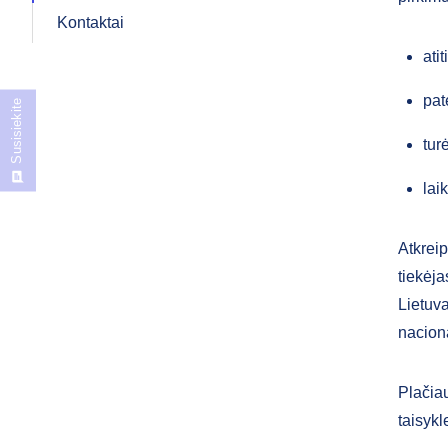
Kontaktai
ati
pat
Susisiekite
tur
lai
Atkreip
tiekėja
Lietuv
nacion
Plačia
taisykl