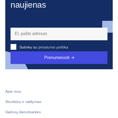
naujienas
Sutinku su
privatumo politika
Prenumeruoti
Apie mus
Struktūra ir valdymas
Vadovų dienotvarkės