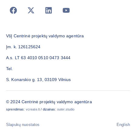
VšĮ Centrinė projektų valdymo agentūra
Įm. k. 126125624
A.s. LT 63 4010 0510 0473 3444
Tel.
S. Konarskio g. 13, 03109 Vilnius
© 2024 Centrinė projektų valdymo agentūra
sprendimas:
vcreate.lt
/ dizainas:
outer.studio
Slapukų nuostatos
English