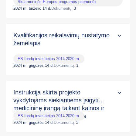
Skaitmeninės Europos programos priemonė)
2024 m. birželio 14 d.
Dokumentų:
3
Kvalifikacijos reikalavimų nustatymo
žemėlapis
ES fondų investicijos 2014-2020 m.
2024 m. gegužės 14 d.
Dokumentų:
1
Instrukcija skirta projekto
vykdytojams siekiantiems įsigyti
medicininę įrangą taikant kainos ir
kokybės vertinimo kriterijus
ES fondų investicijos 2014-2020 m.
2024 m. gegužės 14 d.
Dokumentų:
3