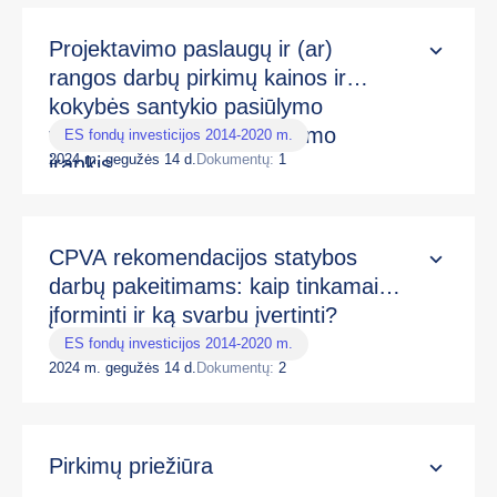
Projektavimo paslaugų ir (ar)
rangos darbų pirkimų kainos ir
kokybės santykio pasiūlymo
vertinimo kriterijų skaičiavimo
ES fondų investicijos 2014-2020 m.
2024 m. gegužės 14 d.
Dokumentų:
1
įrankis
CPVA rekomendacijos statybos
darbų pakeitimams: kaip tinkamai
įforminti ir ką svarbu įvertinti?
ES fondų investicijos 2014-2020 m.
2024 m. gegužės 14 d.
Dokumentų:
2
Pirkimų priežiūra