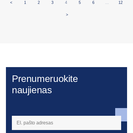
<
1
2
3
4
5
6
…
12
>
Prenumeruokite
naujienas