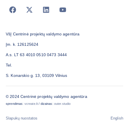
VšĮ Centrinė projektų valdymo agentūra
Įm. k. 126125624
A.s. LT 63 4010 0510 0473 3444
Tel.
S. Konarskio g. 13, 03109 Vilnius
© 2024 Centrinė projektų valdymo agentūra
sprendimas:
vcreate.lt
/ dizainas:
outer.studio
Slapukų nuostatos
English