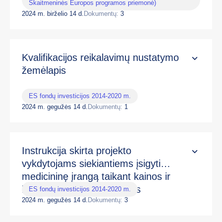
Skaitmeninės Europos programos priemonė)
2024 m. birželio 14 d.
Dokumentų:
3
Kvalifikacijos reikalavimų nustatymo
žemėlapis
ES fondų investicijos 2014-2020 m.
2024 m. gegužės 14 d.
Dokumentų:
1
Instrukcija skirta projekto
vykdytojams siekiantiems įsigyti
medicininę įrangą taikant kainos ir
kokybės vertinimo kriterijus
ES fondų investicijos 2014-2020 m.
2024 m. gegužės 14 d.
Dokumentų:
3