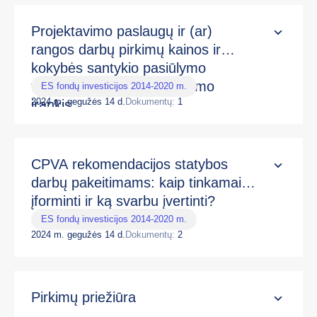
Projektavimo paslaugų ir (ar)
rangos darbų pirkimų kainos ir
kokybės santykio pasiūlymo
vertinimo kriterijų skaičiavimo
ES fondų investicijos 2014-2020 m.
2024 m. gegužės 14 d.
Dokumentų:
1
įrankis
CPVA rekomendacijos statybos
darbų pakeitimams: kaip tinkamai
įforminti ir ką svarbu įvertinti?
ES fondų investicijos 2014-2020 m.
2024 m. gegužės 14 d.
Dokumentų:
2
Pirkimų priežiūra