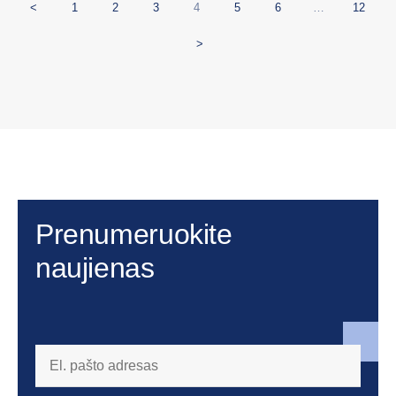
<
1
2
3
4
5
6
…
12
>
Prenumeruokite
naujienas