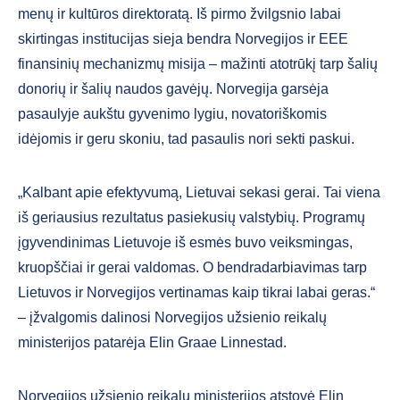
menų ir kultūros direktoratą. Iš pirmo žvilgsnio labai
skirtingas institucijas sieja bendra Norvegijos ir EEE
finansinių mechanizmų misija – mažinti atotrūkį tarp šalių
donorių ir šalių naudos gavėjų. Norvegija garsėja
pasaulyje aukštu gyvenimo lygiu, novatoriškomis
idėjomis ir geru skoniu, tad pasaulis nori sekti paskui.
„Kalbant apie efektyvumą, Lietuvai sekasi gerai. Tai viena
iš geriausius rezultatus pasiekusių valstybių. Programų
įgyvendinimas Lietuvoje iš esmės buvo veiksmingas,
kruopščiai ir gerai valdomas. O bendradarbiavimas tarp
Lietuvos ir Norvegijos vertinamas kaip tikrai labai geras.“
– įžvalgomis dalinosi Norvegijos užsienio reikalų
ministerijos patarėja Elin Graae Linnestad.
Norvegijos užsienio reikalų ministerijos atstovė Elin