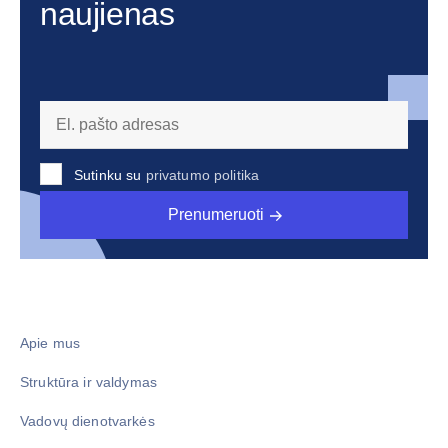
naujienas
Sutinku su
privatumo politika
Prenumeruoti
Apie mus
Struktūra ir valdymas
Vadovų dienotvarkės