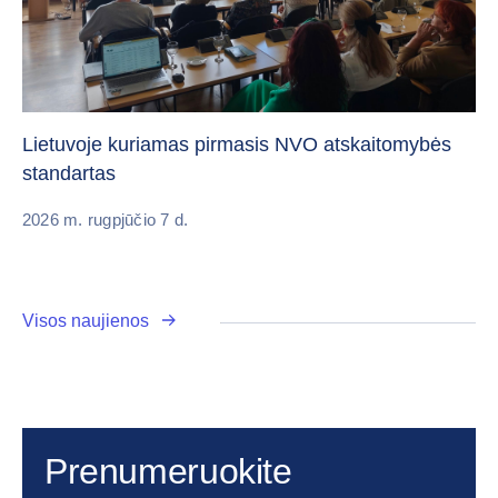
„C
vi
Lietuvoje kuriamas pirmasis NVO atskaitomybės
standartas
20
2026 m. rugpjūčio 7 d.
Visos naujienos
Prenumeruokite