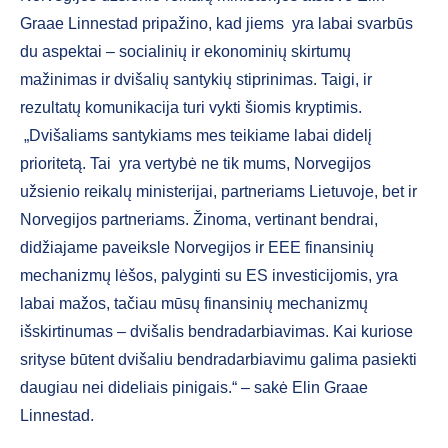
Graae Linnestad pripažino, kad jiems yra labai svarbūs
du aspektai – socialinių ir ekonominių skirtumų
mažinimas ir dvišalių santykių stiprinimas. Taigi, ir
rezultatų komunikacija turi vykti šiomis kryptimis.
„Dvišaliams santykiams mes teikiame labai didelį
prioritetą. Tai yra vertybė ne tik mums, Norvegijos
užsienio reikalų ministerijai, partneriams Lietuvoje, bet ir
Norvegijos partneriams. Žinoma, vertinant bendrai,
didžiajame paveiksle Norvegijos ir EEE finansinių
mechanizmų lėšos, palyginti su ES investicijomis, yra
labai mažos, tačiau mūsų finansinių mechanizmų
išskirtinumas – dvišalis bendradarbiavimas. Kai kuriose
srityse būtent dvišaliu bendradarbiavimu galima pasiekti
daugiau nei dideliais pinigais.“ – sakė Elin Graae
Linnestad.