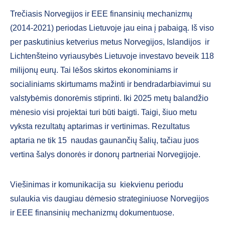
Trečiasis Norvegijos ir EEE finansinių mechanizmų
(2014-2021) periodas Lietuvoje jau eina į pabaigą. Iš viso
per paskutinius ketverius metus Norvegijos, Islandijos ir
Lichtenšteino vyriausybės Lietuvoje investavo beveik 118
milijonų eurų. Tai lėšos skirtos ekonominiams ir
socialiniams skirtumams mažinti ir bendradarbiavimui su
valstybėmis donorėmis stiprinti. Iki 2025 metų balandžio
mėnesio visi projektai turi būti baigti. Taigi, šiuo metu
vyksta rezultatų aptarimas ir vertinimas. Rezultatus
aptaria ne tik 15 naudas gaunančių šalių, tačiau juos
vertina šalys donorės ir donorų partneriai Norvegijoje.
Viešinimas ir komunikacija su kiekvienu periodu
sulaukia vis daugiau dėmesio strateginiuose Norvegijos
ir EEE finansinių mechanizmų dokumentuose.