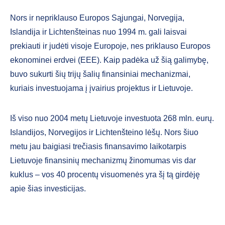
Nors ir nepriklauso Europos Sąjungai, Norvegija,
Islandija ir Lichtenšteinas nuo 1994 m. gali laisvai
prekiauti ir judėti visoje Europoje, nes priklauso Europos
ekonominei erdvei (EEE). Kaip padėka už šią galimybę,
buvo sukurti šių trijų šalių finansiniai mechanizmai,
kuriais investuojama į įvairius projektus ir Lietuvoje.
Iš viso nuo 2004 metų Lietuvoje investuota 268 mln. eurų.
Islandijos, Norvegijos ir Lichtenšteino lėšų. Nors šiuo
metu jau baigiasi trečiasis finansavimo laikotarpis
Lietuvoje finansinių mechanizmų žinomumas vis dar
kuklus – vos 40 procentų visuomenės yra šį tą girdėję
apie šias investicijas.