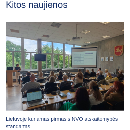
Kitos naujienos
„C
vi
Lietuvoje kuriamas pirmasis NVO atskaitomybės
standartas
20