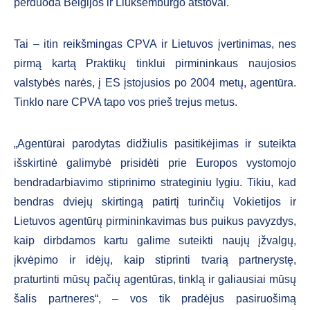
perduoda Belgijos ir Liuksemburgo atstovai.
Tai – itin reikšmingas CPVA ir Lietuvos įvertinimas, nes
pirmą kartą Praktikų tinklui pirmininkaus naujosios
valstybės narės, į ES įstojusios po 2004 metų, agentūra.
Tinklo nare CPVA tapo vos prieš trejus metus.
„Agentūrai parodytas didžiulis pasitikėjimas ir suteikta
išskirtinė galimybė prisidėti prie Europos vystomojo
bendradarbiavimo stiprinimo strateginiu lygiu. Tikiu, kad
bendras dviejų skirtingą patirtį turinčių Vokietijos ir
Lietuvos agentūrų pirmininkavimas bus puikus pavyzdys,
kaip dirbdamos kartu galime suteikti naujų įžvalgų,
įkvėpimo ir idėjų, kaip stiprinti tvarią partnerystę,
praturtinti mūsų pačių agentūras, tinklą ir galiausiai mūsų
šalis partneres“, – vos tik pradėjus pasiruošimą