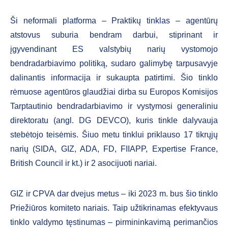
Ši neformali platforma – Praktikų tinklas – agentūrų
atstovus suburia bendram darbui, stiprinant ir
įgyvendinant ES valstybių narių vystomojo
bendradarbiavimo politiką, sudaro galimybę tarpusavyje
dalinantis informacija ir sukaupta patirtimi. Šio tinklo
rėmuose agentūros glaudžiai dirba su Europos Komisijos
Tarptautinio bendradarbiavimo ir vystymosi generaliniu
direktoratu (angl. DG DEVCO), kuris tinkle dalyvauja
stebėtojo teisėmis. Šiuo metu tinklui priklauso 17 tikrųjų
narių (SIDA, GIZ, ADA, FD, FIIAPP, Expertise France,
British Council ir kt.) ir 2 asocijuoti nariai.
GIZ ir CPVA dar dvejus metus – iki 2023 m. bus šio tinklo
Priežiūros komiteto nariais. Taip užtikrinamas efektyvaus
tinklo valdymo tęstinumas – pirmininkavimą perimančios