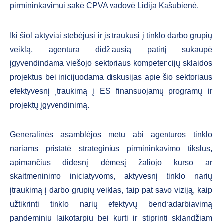
pirmininkavimui sakė CPVA vadovė Lidija Kašubienė.
Iki šiol aktyviai stebėjusi ir įsitraukusi į tinklo darbo grupių
veiklą, agentūra didžiausią patirtį sukaupė
įgyvendindama viešojo sektoriaus kompetencijų sklaidos
projektus bei inicijuodama diskusijas apie šio sektoriaus
efektyvesnį įtraukimą į ES finansuojamų programų ir
projektų įgyvendinimą.
Generalinės asamblėjos metu abi agentūros tinklo
nariams pristatė strateginius pirmininkavimo tikslus,
apimančius didesnį dėmesį žaliojo kurso ar
skaitmeninimo iniciatyvoms, aktyvesnį tinklo narių
įtraukimą į darbo grupių veiklas, taip pat savo viziją, kaip
užtikrinti tinklo narių efektyvų bendradarbiavimą
pandeminiu laikotarpiu bei kurti ir stiprinti sklandžiam