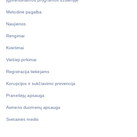
Įgyvendinamos programos užsienyje
Metodinė pagalba
Naujienos
Renginiai
Kvietimai
Viešieji pirkimai
Registracija tiekėjams
Korupcijos ir sukčiavimo prevencija
Pranešėjų apsauga
Asmens duomenų apsauga
Svetainės medis