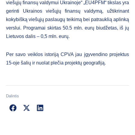
viešųjų finansų valdymui Ukrainoje“ „EU4PFM“ tikslas yra
gerinti Ukrainos viešųjų finansų valdymą, užtikrinant
kokybišką viešųjų paslaugų teikimą bei patrauklią aplinką
verslui. Programai skirtas 50.5 mln. eurų biudžetas, iš jų
Lietuvos dalis – 0,5 mln. eurų.
Per savo veiklos istoriją CPVA jau įgyvendino projektus
15-oje šalių ir nuolat plečia projektų geografiją.
Dalintis