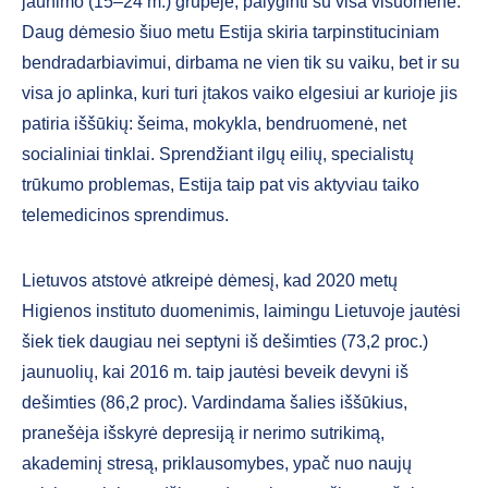
jaunimo (15–24 m.) grupėje, palyginti su visa visuomene.
Daug dėmesio šiuo metu Estija skiria tarpinstituciniam
bendradarbiavimui, dirbama ne vien tik su vaiku, bet ir su
visa jo aplinka, kuri turi įtakos vaiko elgesiui ar kurioje jis
patiria iššūkių: šeima, mokykla, bendruomenė, net
socialiniai tinklai. Sprendžiant ilgų eilių, specialistų
trūkumo problemas, Estija taip pat vis aktyviau taiko
telemedicinos sprendimus.
Lietuvos atstovė atkreipė dėmesį, kad 2020 metų
Higienos instituto duomenimis, laimingu Lietuvoje jautėsi
šiek tiek daugiau nei septyni iš dešimties (73,2 proc.)
jaunuolių, kai 2016 m. taip jautėsi beveik devyni iš
dešimties (86,2 proc). Vardindama šalies iššūkius,
pranešėja išskyrė depresiją ir nerimo sutrikimą,
akademinį stresą, priklausomybes, ypač nuo naujų