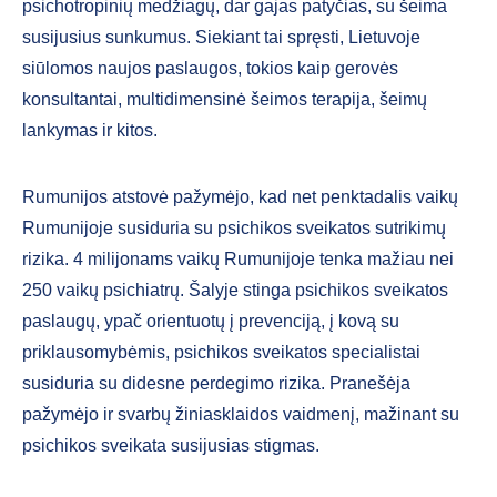
psichotropinių medžiagų, dar gajas patyčias, su šeima
susijusius sunkumus. Siekiant tai spręsti, Lietuvoje
siūlomos naujos paslaugos, tokios kaip gerovės
konsultantai, multidimensinė šeimos terapija, šeimų
lankymas ir kitos.
Rumunijos atstovė pažymėjo, kad net penktadalis vaikų
Rumunijoje susiduria su psichikos sveikatos sutrikimų
rizika. 4 milijonams vaikų Rumunijoje tenka mažiau nei
250 vaikų psichiatrų. Šalyje stinga psichikos sveikatos
paslaugų, ypač orientuotų į prevenciją, į kovą su
priklausomybėmis, psichikos sveikatos specialistai
susiduria su didesne perdegimo rizika. Pranešėja
pažymėjo ir svarbų žiniasklaidos vaidmenį, mažinant su
psichikos sveikata susijusias stigmas.