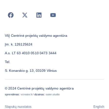
VšĮ Centrinė projektų valdymo agentūra
Įm. k. 126125624
A.s. LT 63 4010 0510 0473 3444
Tel.
S. Konarskio g. 13, 03109 Vilnius
© 2024 Centrinė projektų valdymo agentūra
sprendimas:
vcreate.lt
/ dizainas:
outer.studio
Slapukų nuostatos
English