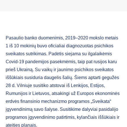
Pasaulio banko duomenimis, 2019–2020 mokslo metais
1 iš 10 mokinių buvo oficialiai diagnozuotas psichikos
sveikatos sutrikimas. Padėtis siejama su ilgalaikėmis
Covid-19 pandemijos pasekmėmis, taip pat rusijos karu
prieš Ukrainą. Su vaikų ir jaunimo psichikos sveikatos
iššūkiais susiduria daugelis šalių. Šiems aptarti gegužės
28 d. Vilniuje susitiko atstovai iš Lenkijos, Estijos,
Rumunijos ir Lietuvos, atsakingi už Europos ekonominės
erdvės finansinio mechanizmo programos „Sveikata“
įgyvendinimą savo šalyse. Susitikime dalyviai pasidalijo
programos įgyvendinimo patirtimis, kylančiais iššūkiais ir
ateities planais.