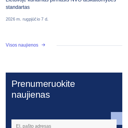
standartas
20
2026 m. rugpjūčio 7 d.
Visos naujienos
Prenumeruokite
naujienas