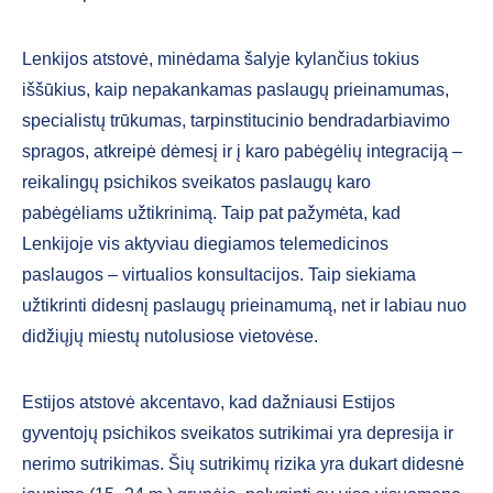
Lenkijos atstovė, minėdama šalyje kylančius tokius
iššūkius, kaip nepakankamas paslaugų prieinamumas,
specialistų trūkumas, tarpinstitucinio bendradarbiavimo
spragos, atkreipė dėmesį ir į karo pabėgėlių integraciją –
reikalingų psichikos sveikatos paslaugų karo
pabėgėliams užtikrinimą. Taip pat pažymėta, kad
Lenkijoje vis aktyviau diegiamos telemedicinos
paslaugos – virtualios konsultacijos. Taip siekiama
užtikrinti didesnį paslaugų prieinamumą, net ir labiau nuo
didžiųjų miestų nutolusiose vietovėse.
Estijos atstovė akcentavo, kad dažniausi Estijos
gyventojų psichikos sveikatos sutrikimai yra depresija ir
nerimo sutrikimas. Šių sutrikimų rizika yra dukart didesnė