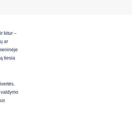
 kitur –
ų ar
omeninėje
ą tiesia
ivertės.
ų valdymo
aus