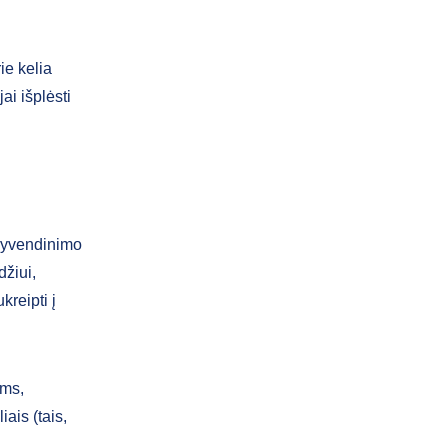
ie kelia
ai išplėsti
įgyvendinimo
džiui,
reipti į
oms,
ais (tais,