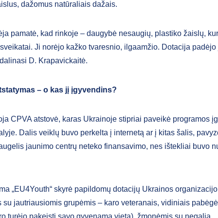
islus, dažomus natūraliais dažais.
ėja pamatė, kad rinkoje – daugybė nesaugių, plastiko žaislų, kur
 sveikatai. Ji norėjo kažko tvaresnio, ilgaamžio. Dotacija padėjo j
dalinasi D. Krapavickaitė.
tstatymas – o kas jį įgyvendins?
ja CPVA atstovė, karas Ukrainoje stipriai paveikė programos 
alyje. Dalis veiklų buvo perkelta į internetą ar į kitas šalis, pavyz
ugelis jaunimo centrų neteko finansavimo, nes ištekliai buvo nuk
ama „EU4Youth“ skyrė papildomų dotacijų Ukrainos organizacij
su jautriausiomis grupėmis – karo veteranais, vidiniais pabėgėli
aro turėjo pakeisti savo gyvenamą vietą), žmonėmis su negalia.