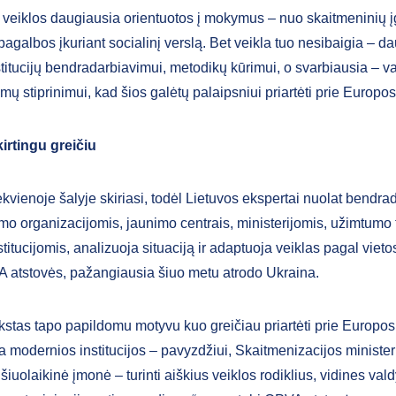
veiklos daugiausia orientuotos į mokymus – nuo skaitmeninių 
pagalbos įkuriant socialinį verslą. Bet veikla tuo nesibaigia – 
titucijų bendradarbiavimui, metodikų kūrimui, o svarbiausia – va
mų stiprinimui, kad šios galėtų palaipsniui priartėti prie Europos
irtingu greičiu
ekvienoje šalyje skiriasi, todėl Lietuvos ekspertai nuolat bendra
imo organizacijomis, jaunimo centrais, ministerijomis, užimtumo
nstitucijomis, analizuoja situaciją ir adaptuoja veiklas pagal viet
atstovės, pažangiausia šiuo metu atrodo Ukraina.
kstas tapo papildomu motyvu kuo greičiau priartėti prie Europo
a modernios institucijos – pavyzdžiui, Skaitmenizacijos ministeri
šiuolaikinė įmonė – turinti aiškius veiklos rodiklius, vidines va