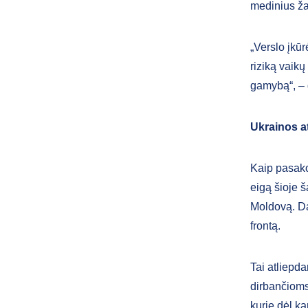
medinius ža
„Verslo įkūr
riziką vaikų
gamybą“, – 
Ukrainos a
Kaip pasako
eigą šioje š
Moldovą. Da
frontą.
Tai atliepd
dirbančioms 
kurie dėl k