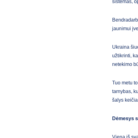
sistemas, o
Bendradarbia
jaunimui įve
Ukraina šiu
užtikrinti,
netekimo būt
Tuo metu to
tarnybas, k
šalys keičia
Dėmesys st
Viena iš sv