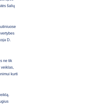
tės šalių
autiniuose
 vertybes
koja D.
s ne tik
 veiklas,
nimui kurti
eiklą.
ugius