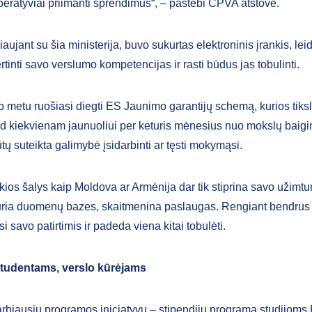
peratyviai priimanti sprendimus“, – pastebi CPVA atstovė.
ujant su šia ministerija, buvo sukurtas elektroninis įrankis, leid
rtinti savo verslumo kompetencijas ir rasti būdus jas tobulinti.
o metu ruošiasi diegti ES Jaunimo garantijų schemą, kurios tiks
 kad kiekvienam jaunuoliui per keturis mėnesius nuo mokslų baig
ų suteikta galimybė įsidarbinti ar tęsti mokymąsi.
kios šalys kaip Moldova ar Armėnija dar tik stiprina savo užimt
uria duomenų bazes, skaitmenina paslaugas. Rengiant bendrus 
si savo patirtimis ir padeda viena kitai tobulėti.
udentams, verslo kūrėjams
arbiausių programos iniciatyvų – stipendijų programa studijoms