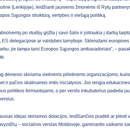
oline (Lenkijoje), leidžianti jauniems žmonėms iš Rytų partnerys
uropos Sąjungos struktūrą, vertybes ir viešąją politiką.
olventų po studijų grįžta į savo šalis ir įsitraukia į darbą tarpt
, ES delegacijose ar valstybės tarnyboje. Skleisdami europines
arbu, jie tampa tarsi Europos Sąjungos ambasadoriais“, – pasa
tė.
ug dėmesio skiriama vietinėms pilietinėms organizacijoms, kurio
t ir pačios skatinamos imtis iniciatyvos. Jos rengia edukacines
mus politikos formuotojams, o per verslo inkubatorius padeda jau
verslus.
sias idėjas skiriamos dotacijos, leidžiančios pradėti ar plėsti v
avyzdžių – socialinis verslas Moldovoje, gaminantis vaikams sa