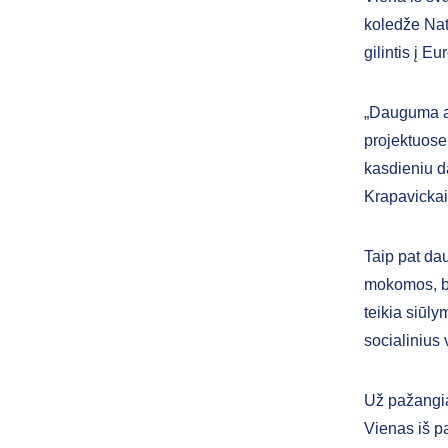
koledže Nat
gilintis į E
„Dauguma abs
projektuose
kasdieniu d
Krapavickai
Taip pat da
mokomos, be
teikia siūly
socialinius 
Už pažangiau
Vienas iš p