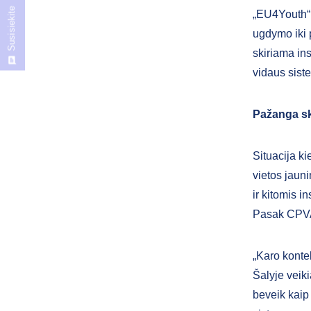
Susisiekite
„EU4Youth“ 
ugdymo iki 
skiriama ins
vidaus siste
Pažanga sk
Situacija ki
vietos jaun
ir kitomis i
Pasak CPVA 
„Karo konte
Šalyje veiki
beveik kaip 