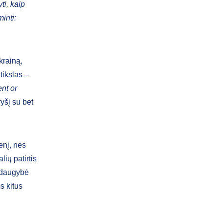
ti, kaip
inti:
krainą,
tikslas –
nt or
ryšį su bet
enį, nes
lių patirtis
d daugybė
s kitus