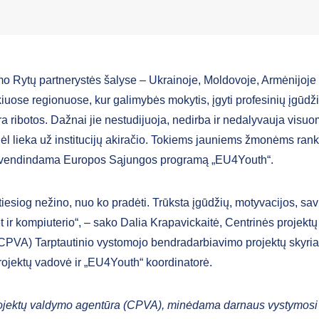
o Rytų partnerystės šalyse – Ukrainoje, Moldovoje, Armėnijoje ir
iuose regionuose, kur galimybės mokytis, įgyti profesinių įgūdži
yra ribotos. Dažnai jie nestudijuoja, nedirba ir nedalyvauja visu
dėl lieka už institucijų akiračio. Tokiems jauniems žmonėms rank
gyvendindama Europos Sąjungos programą „EU4Youth“.
tiesiog nežino, nuo ko pradėti. Trūksta įgūdžių, motyvacijos, sav
t ir kompiuterio“, – sako Dalia Krapavickaitė, Centrinės projekt
CPVA) Tarptautinio vystomojo bendradarbiavimo projektų skyri
projektų vadovė ir „EU4Youth“ koordinatorė.
rojektų valdymo agentūra (CPVA), minėdama darnaus vystymosi