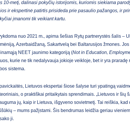
 10-metį, dalinasi pokyčių istorijomis, kuriomis siekiama parody
ios ir ekspertinė patirtis prisideda prie pasaulio pažangos, ir prim
yčiai įmanomi tik veikiant kartu.
ykdoma nuo 2021 m., apima šešias Rytų partnerystės šalis – U
mėniją, Azerbaidžaną, Sakartvelą bei Baltarusijos žmones. Jos 
dinamąją NEET jaunimo kategoriją (
Not in Education, Employme
 tuos, kurie ne tik nedalyvauja jokioje veikloje, bet ir yra praradę 
bos sistema.
pavickaitės, Lietuvos ekspertai šiose šalyse turi ypatingą vaidm
eoriniais, o praktiškai pritaikytais sprendimais. „Lietuvos ir šių ša
auguma jų, kaip ir Lietuva, išgyveno sovietmetį. Tai reiškia, ka
iššūkių – mums pažįstami. Šis bendrumas leidžia geriau vieniem
sako ji.