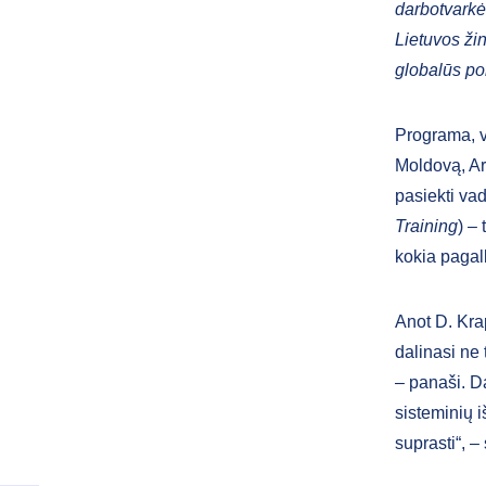
darbotvarkės
Lietuvos žin
globalūs pok
Programa, v
Moldovą, Ar
pasiekti va
Training
) –
kokia pagal
Anot D. Kra
dalinasi ne t
– panaši. D
sisteminių 
suprasti“, – 