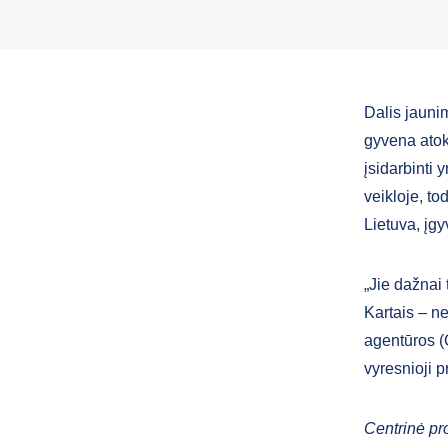
Dalis jaunim
gyvena atok
įsidarbinti 
veikloje, to
Lietuva, į
„Jie dažnai 
Kartais – ne
agentūros (
vyresnioji 
Centrinė p