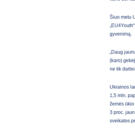
Šiuo metu Uk
„EU4Youth“ e
gyvenimą.
„Daug jaunų 
(karo) gebėj
ne tik darbo
Ukrainos la
1,5 mln. pa
žemės ūkio 
3 proc. jau
sveikatos pr