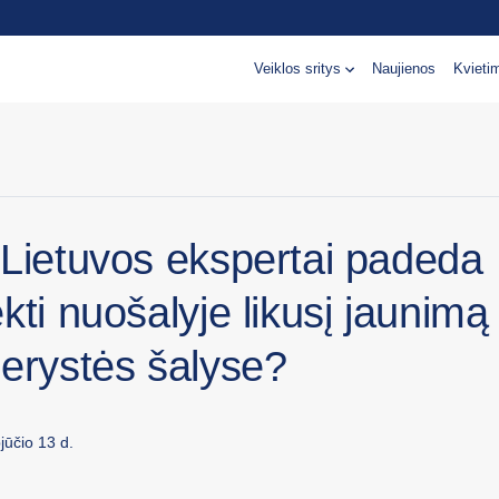
Veiklos sritys
Naujienos
Kvieti
 Lietuvos ekspertai padeda
kti nuošalyje likusį jaunimą
nerystės šalyse?
jūčio 13 d.