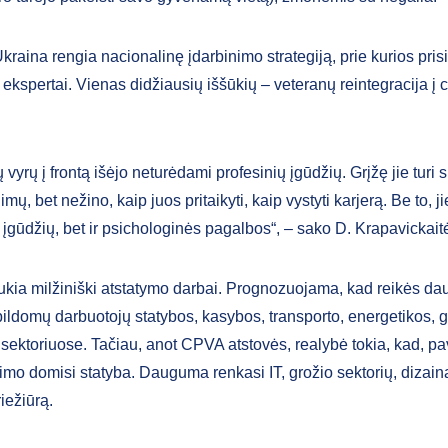
raina rengia nacionalinę įdarbinimo strategiją, prie kurios pris
kspertai. Vienas didžiausių iššūkių – veteranų reintegracija į ci
vyrų į frontą išėjo neturėdami profesinių įgūdžių. Grįžę jie turi s
imų, bet nežino, kaip juos pritaikyti, kaip vystyti karjerą. Be to, j
 įgūdžių, bet ir psichologinės pagalbos“, – sako D. Krapavickait
ukia milžiniški atstatymo darbai. Prognozuojama, kad reikės da
pildomų darbuotojų statybos, kasybos, transporto, energetikos, 
sektoriuose. Tačiau, anot CPVA atstovės, realybė tokia, kad, pav
nimo domisi statyba. Dauguma renkasi IT, grožio sektorių, dizain
iežiūrą.