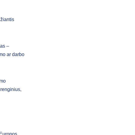
žiantis
las –
imo ar darbo
umo
renginius,
 Europos