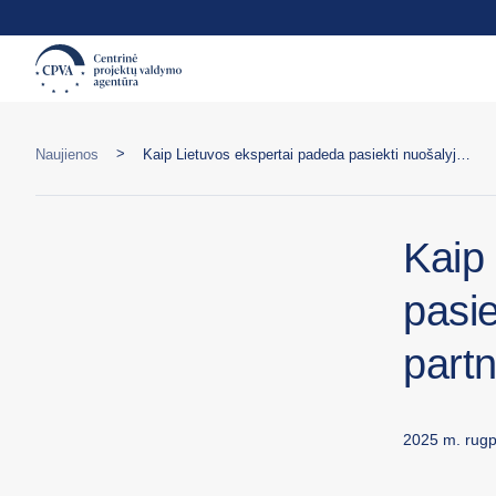
>
Naujienos
Kaip Lietuvos ekspertai padeda pasiekti nuošalyje likusį jaunimą Rytų partnerystės šalyse?
Kaip
pasie
part
2025 m. rugp