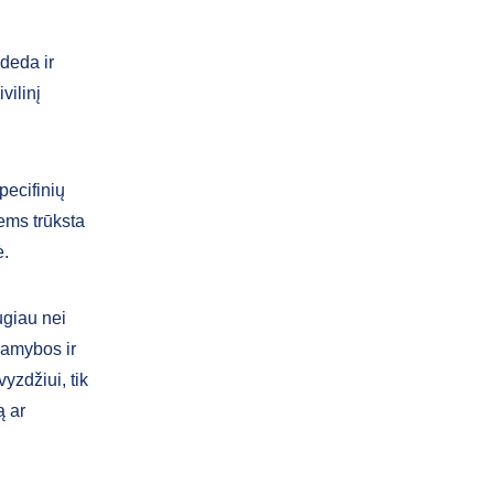
ideda ir
vilinį
pecifinių
iems trūksta
ė.
ugiau nei
gamybos ir
yzdžiui, tik
ą ar