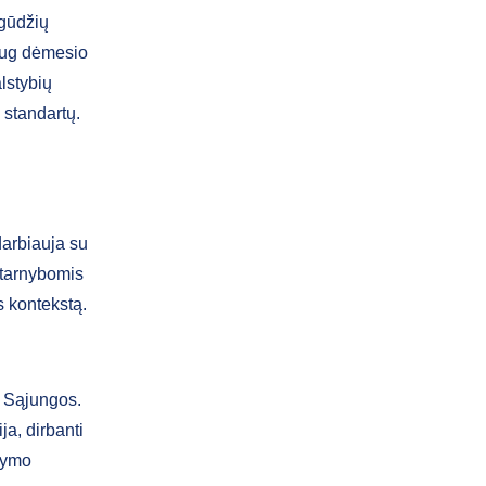
įgūdžių
daug dėmesio
lstybių
 standartų.
darbiauja su
 tarnybomis
os kontekstą.
s Sąjungos.
ja, dirbanti
ldymo