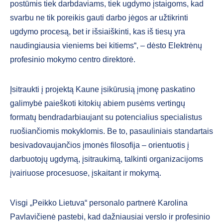
postūmis tiek darbdaviams, tiek ugdymo įstaigoms, kad
svarbu ne tik poreikis gauti darbo jėgos ar užtikrinti
ugdymo procesą, bet ir išsiaiškinti, kas iš tiesų yra
naudingiausia vieniems bei kitiems“, – dėsto Elektrėnų
profesinio mokymo centro direktorė.
Įsitraukti į projektą Kaune įsikūrusią įmonę paskatino
galimybė paieškoti kitokių abiem pusėms vertingų
formatų bendradarbiaujant su potencialius specialistus
ruošiančiomis mokyklomis. Be to, pasauliniais standartais
besivadovaujančios įmonės filosofija – orientuotis į
darbuotojų ugdymą, įsitraukimą, talkinti organizacijoms
įvairiuose procesuose, įskaitant ir mokymą.
Visgi „Peikko Lietuva“ personalo partnerė Karolina
Pavlavičienė pastebi, kad dažniausiai verslo ir profesinio