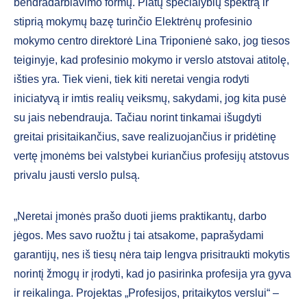
bendradarbiavimo formų. Platų specialybių spektrą ir
stiprią mokymų bazę turinčio Elektrėnų profesinio
mokymo centro direktorė Lina Triponienė sako, jog tiesos
teiginyje, kad profesinio mokymo ir verslo atstovai atitolę,
išties yra. Tiek vieni, tiek kiti neretai vengia rodyti
iniciatyvą ir imtis realių veiksmų, sakydami, jog kita pusė
su jais nebendrauja. Tačiau norint tinkamai išugdyti
greitai prisitaikančius, save realizuojančius ir pridėtinę
vertę įmonėms bei valstybei kuriančius profesijų atstovus
privalu jausti verslo pulsą.
„Neretai įmonės prašo duoti jiems praktikantų, darbo
jėgos. Mes savo ruožtu į tai atsakome, paprašydami
garantijų, nes iš tiesų nėra taip lengva prisitraukti mokytis
norintį žmogų ir įrodyti, kad jo pasirinka profesija yra gyva
ir reikalinga. Projektas „Profesijos, pritaikytos verslui“ –