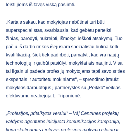
leisti jiems iš tavęs viską pasiimti.
„Kartais sakau, kad mokytojas nebūtinai turi būti
superspecialistas, svarbiausia, kad gebėtų perteikti
žinias, parodyti, nukreipti, išmokyti ieškoti atsakymų. Tuo
pačiu iš darbo rinkos išėjusiam specialistui būtina kelti
kvalifikaciją, šiek tiek padirbėti, pamatyti, kad yra naujų
technologijų ir galbūt pasiūlyti mokyklai atsinaujinti. Visa
tai ilgainiui padeda profesijų mokytojams tapti savo srities
ekspertais ir autoritetu mokiniams“, – sprendimo įtraukti
mokyklos darbuotojus į partnerystės su „Peikko“ veiklas
efektyvumu neabejoja L. Triponienė.
„Profesijos, pritaikytos verslui“ – VšĮ Centrinės projektų
valdymo agentūros inicijuota komunikacijos kampanija,
kuria skatinamas Lietuvos profesinio mokymo įstaigų ir