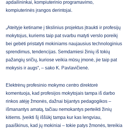
apdailininkai, kompiuterinio programavimo,
kompiuterinės įrangos derintojai.
„Ateityje ketiname į tikslinius projektus įtraukti ir profesijų
mokytojus, kuriems taip pat svarbu matyti verslo poreikį
bei gebėti pristatyti mokiniams naujausius technologinius
sprendimus, tendencijas. Semdamiesi žinių iš tokių
pažangių sričių, kuriose veikia mūsų įmonė, jie taip pat
mokysis ir augs“, – sako K. Pavlavičienė.
Elektrėnų profesinio mokymo centro direktorė
komentuoja, kad profesijos mokytojais tampa iš darbo
rinkos atėję žmonės, dažnai bijantys pedagogikos –
išmanantys amatą, tačiau nemokantys perteikti žinių
kitiems. Įveikti šį iššūkį tampa kur kas lengviau,
paaiškinus, kad jų mokiniai – tokie patys žmonės, tereikia