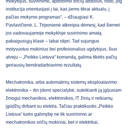
mokytojus, suvirinimo, apdirbimo sričių atstovus, rodo, jog
institucija orientuojasi į tai, kas jiems tikrai aktualu, į
pačias mokymo programas“, – džiaugiasi K.
Pavlavičienė. L. Triponienė atkreipia dėmesį, kad šiemet
jos vadovaujamoje mokykloje suvirinimo amatą
pabaigusiųjų klasė – labai stipri. Tad sujungus
motyvuotus mokinius bei profesionalius ugdytojus, šiuo
atveju – „Peikko Lietuva“ komandą, galima tikėtis pačių
geriausių bendradarbiavimo rezultatų.
Mechatronika, arba automatinių sistemų eksploatavimo
elektronika – itin įdomi specialybė, suteikianti ją įgijusiam
žmogui mechanikos, elektronikos, IT žinių ir reikiamų
įgūdžių dirbant su elektra. Tačiau praktikuotis „Peikko
Lietuva“ turės galimybę ne tik suvirinimo ar
mechatronikos sričių mokiniai, bet ir elektrikai,