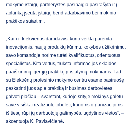
mokymo įstaigų partnerystės pasibaigia pasirašyta ir į
aplanką įsegta įstaigų bendradarbiavimo bei mokinio
praktikos sutartimi.
„Kaip ir kiekvienas darbdavys, kurio veikla paremta
inovacijomis, naujų produktų kūrimu, kokybės užtikrinimu,
savo komandoje norime turėti kvalifikuotus, orientuotus
specialistus. Kita vertus, trūksta informacijos sklaidos,
paaiškinimų, gerųjų praktikų pristatymų mokiniams. Tad
su Elektrėnų profesinio mokymo centru esame pasiruošę
paskatinti juos apie praktiką ir būsimas darbovietes
galvoti plačiau – svarstant, kurioje srityje mokinys galėtų
save visiškai realizuoti, tobulėti, kurioms organizacijoms
iš tiesų rūpi jų darbuotojų galimybės, ugdytinos vietos“, –
akcentuoja K. Pavlavičienė.