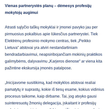
Vienas partnerystės planų – dėmesys profesijų
mokytojų augimui
Atrasti sąlyčio taškų mokyklai ir įmonei pavyko jau per
pirmuosius pokalbius apie lūkesčius partnerystei. Tiek
Elektrėnų profesinio mokymo centras, tiek „Peikko
Lietuva“ atstovai yra atviri nestandartiniam
bendradarbiavimui, neapsiribojančiam mokinių praktikos
galimybėms, dalyvavimu „Karjeros dienose“ ar viena kita
pažintine ekskursija įmonės patalpose.
„Inicijavome susitikimą, kad mokyklos atstovai realiai
pamatytų ir suprastų, kokie iš tiesų esame, kokius vidinius
procesus taikome, kaip dirbame. Tai, jog atvyko gausi
suinteresuotų žmonių delegacija, įskaitant ir profesijų