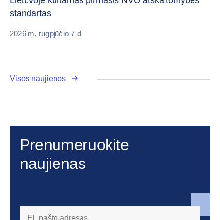
Lietuvoje kuriamas pirmasis NVO atskaitomybės
standartas
20
2026 m. rugpjūčio 7 d.
Visos naujienos
Prenumeruokite
naujienas