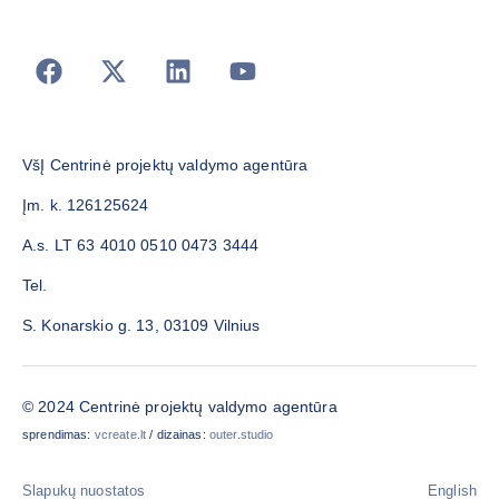
VšĮ Centrinė projektų valdymo agentūra
Įm. k. 126125624
A.s. LT 63 4010 0510 0473 3444
Tel.
S. Konarskio g. 13, 03109 Vilnius
© 2024 Centrinė projektų valdymo agentūra
sprendimas:
vcreate.lt
/ dizainas:
outer.studio
Slapukų nuostatos
English