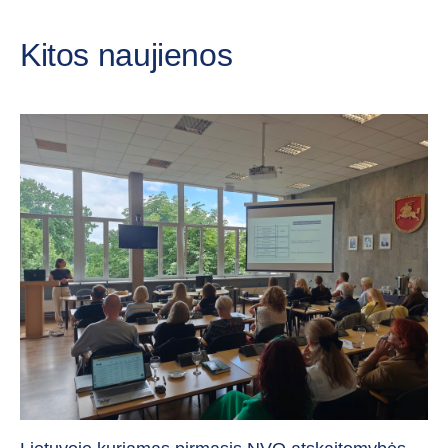
Kitos naujienos
„C
vi