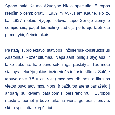
Sporto halė Kauno Ąžuolyne iškilo specialiai Europos
krepšinio čempionatui, 1939 m. vykusiam Kaune. Po to,
kai 1937 metais Rygoje lietuviai tapo Senojo Žemyno
čempionais, pagal tuometinę tradiciją jie turėjo tapti kitų
pirmenybių šeimininkais.
Pastatą suprojektavo statybos inžinierius-konstruktorius
Anatolijus Rozenbliumas. Nepaisant pinigų stygiaus ir
laiko trūkumo, halė buvo sėkmingai pastatyta. Tuo metu
statinys neturėjo jokios inžinerinės infrastruktūros. Salėje
tebuvo apie 3,5 tūkst. vietų medinės tribūnos, o likusios
vietos buvo stovimos. Nors iš pažiūros arena panašėjo į
angarą su dviem patalpomis persirengimui, Europos
mastu anuomet ji buvo laikoma viena geriausių erdvių,
skirtų specialiai krepšiniui.