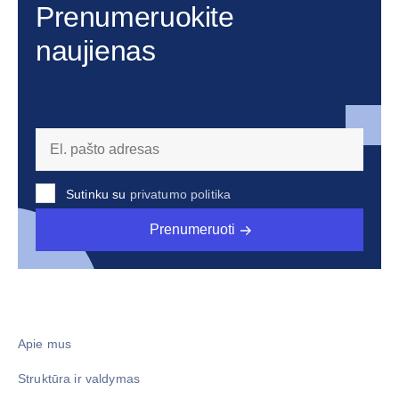
Prenumeruokite
naujienas
Sutinku su
privatumo politika
Prenumeruoti
Apie mus
Struktūra ir valdymas