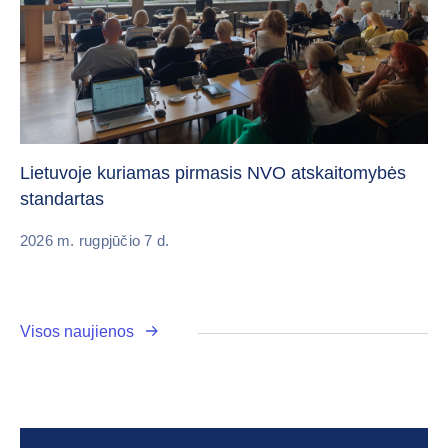
„C
vi
Lietuvoje kuriamas pirmasis NVO atskaitomybės
standartas
20
2026 m. rugpjūčio 7 d.
Visos naujienos