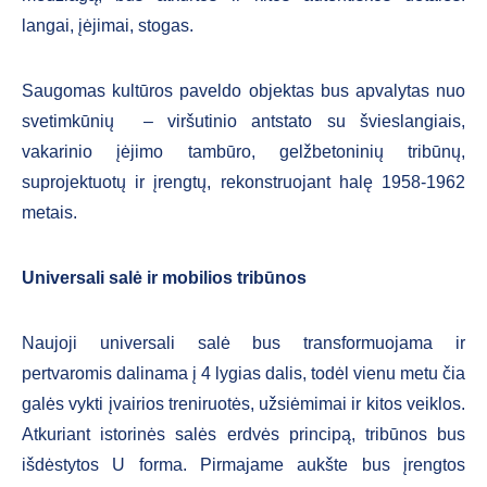
langai, įėjimai, stogas.
Saugomas kultūros paveldo objektas bus apvalytas nuo
svetimkūnių – viršutinio antstato su švieslangiais,
vakarinio įėjimo tambūro, gelžbetoninių tribūnų,
suprojektuotų ir įrengtų, rekonstruojant halę 1958-1962
metais.
Universali salė ir mobilios tribūnos
Naujoji universali salė bus transformuojama ir
pertvaromis dalinama į 4 lygias dalis, todėl vienu metu čia
galės vykti įvairios treniruotės, užsiėmimai ir kitos veiklos.
Atkuriant istorinės salės erdvės principą, tribūnos bus
išdėstytos U forma. Pirmajame aukšte bus įrengtos