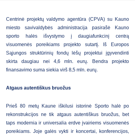
Centrinė projektų valdymo agentūra (CPVA) su Kauno
miesto savivaldybės administracija pasirašė Kauno
sporto halės išvystymo į daugiafunkcinį centrą
visuomenės poreikiams projekto sutartį. Iš Europos
Sąjungos struktūrinių fondų lėšų projektui įgyvendinti
skirta daugiau nei 4,6 mln. eurų. Bendra projekto
finansavimo suma siekia virš 8,5 mln. eurų.
Atgaus autentiškus bruožus
Prieš 80 metų Kaune iškilusi istorinė Sporto halė po
rekonstrukcijos ne tik atgaus autentiškus bruožus, bet
taps modernia ir universalia erdve įvairiems visuomenės
poreikiams. Joje galės vykti ir koncertai, konferencijos,