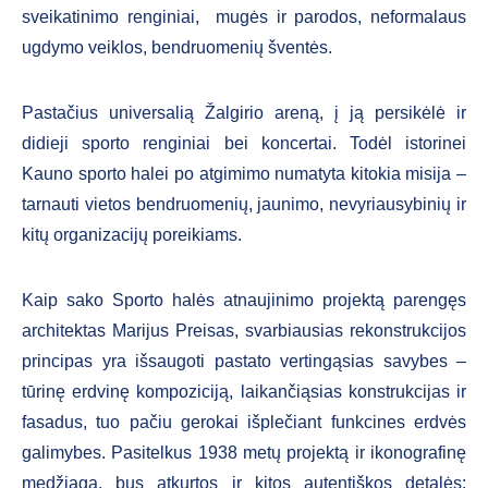
sveikatinimo renginiai, mugės ir parodos, neformalaus
ugdymo veiklos, bendruomenių šventės.
Pastačius universalią Žalgirio areną, į ją persikėlė ir
didieji sporto renginiai bei koncertai. Todėl istorinei
Kauno sporto halei po atgimimo numatyta kitokia misija –
tarnauti vietos bendruomenių, jaunimo, nevyriausybinių ir
kitų organizacijų poreikiams.
Kaip sako Sporto halės atnaujinimo projektą parengęs
architektas Marijus Preisas, svarbiausias rekonstrukcijos
principas yra išsaugoti pastato vertingąsias savybes –
tūrinę erdvinę kompoziciją, laikančiąsias konstrukcijas ir
fasadus, tuo pačiu gerokai išplečiant funkcines erdvės
galimybes. Pasitelkus 1938 metų projektą ir ikonografinę
medžiagą, bus atkurtos ir kitos autentiškos detalės: