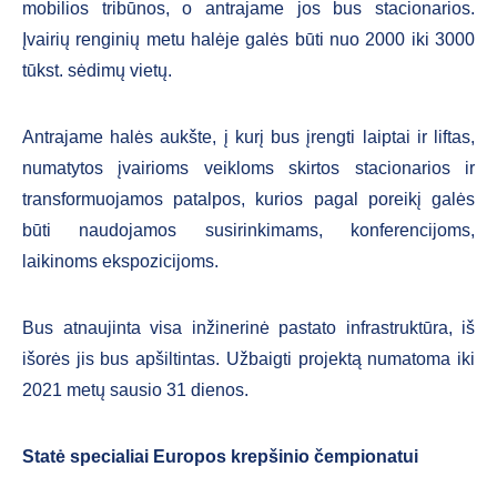
mobilios tribūnos, o antrajame jos bus stacionarios.
Įvairių renginių metu halėje galės būti nuo 2000 iki 3000
tūkst. sėdimų vietų.
Antrajame halės aukšte, į kurį bus įrengti laiptai ir liftas,
numatytos įvairioms veikloms skirtos stacionarios ir
transformuojamos patalpos, kurios pagal poreikį galės
būti naudojamos susirinkimams, konferencijoms,
laikinoms ekspozicijoms.
Bus atnaujinta visa inžinerinė pastato infrastruktūra, iš
išorės jis bus apšiltintas. Užbaigti projektą numatoma iki
2021 metų sausio 31 dienos.
Statė specialiai Europos krepšinio čempionatui