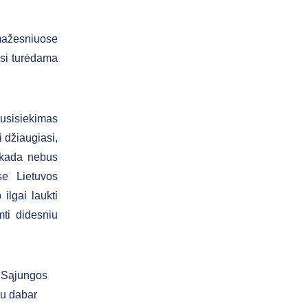
 mažesniuose
si turėdama
Susisiekimas
 džiaugiasi,
ekada nebus
se Lietuvos
ilgai laukti
mti didesniu
s Sąjungos
au dabar