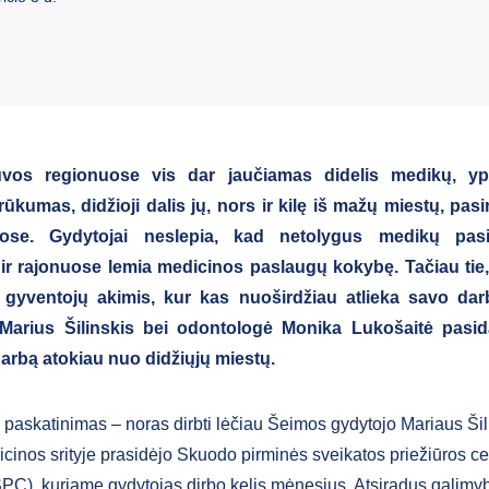
uvos regionuose vis dar jaučiamas didelis medikų, y
rūkumas, didžioji dalis jų, nors ir kilę iš mažų miestų, pasi
uose. Gydytojai neslepia, kad netolygus medikų pasi
ir rajonuose lemia medicinos paslaugų kokybę. Tačiau tie, 
 gyventojų akimis, kur kas nuoširdžiau atlieka savo da
Marius Šilinskis bei odontologė Monika Lukošaitė pasida
arbą atokiau nuo didžiųjų miestų.
 paskatinimas – noras dirbti lėčiau Šeimos gydytojo Mariaus Šil
icinos srityje prasidėjo Skuodo pirminės sveikatos priežiūros ce
C), kuriame gydytojas dirbo kelis mėnesius. Atsiradus galimybei