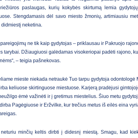
riežiūros paslaugas, kurių kokybės skirtumą lemia gydytojų
nuose. Stengdamasis dėl savo miesto žmonių, artimiausiu met
 į didmiestį neketina.
sipareigojimų ne tik kaip gydytojas – priklausau ir Pakruojo rajon
s tarybai. Džiaugiuosi galėdamas visokeriopai padėti rajono, k
ėms“, – teigia pašnekovas.
liame mieste niekada netraukė Tuo tarpu gydytoja odontologė
irba keliuose skirtinguose miestuose. Karjerą pradėjusi gimtojoj
neužilgo ėmė važinėti ir į gretimus miestelius. Šiuo metu gydyto
irba Pagėgiuose ir Eržvilke, kur trečius metus iš eilės eina vyr
areigas.
neturiu minčių keltis dirbti į didesnį miestą. Smagu, kad kie