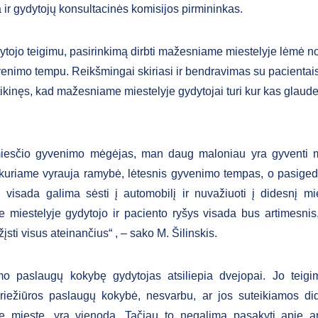
a ir gydytojų konsultacinės komisijos pirmininkas.
tojo teigimu, pasirinkimą dirbti mažesniame miestelyje lėmė no
venimo tempu. Reikšmingai skiriasi ir bendravimas su pacientai
itikinęs, kad mažesniame miestelyje gydytojai turi kur kas glaude
iesčio gyvenimo mėgėjas, man daug maloniau yra gyventi
 kuriame vyrauja ramybė, lėtesnis gyvenimo tempas, o pasige
visada galima sėsti į automobilį ir nuvažiuoti į didesnį mi
miestelyje gydytojo ir paciento ryšys visada bus artimesnis
žįsti visus ateinančius“ , – sako M. Šilinskis.
o paslaugų kokybę gydytojas atsiliepia dvejopai. Jo teigim
riežiūros paslaugų kokybė, nesvarbu, ar jos suteikiamos di
 mieste, yra vienoda. Tačiau to negalima pasakyti apie ant