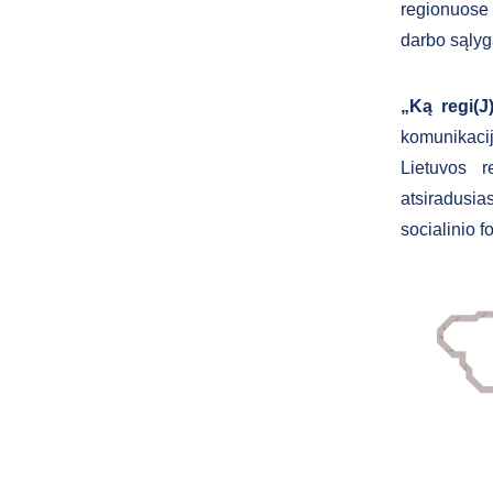
regionuose a
darbo sąlyg
„Ką regi(J
komunikaci
Lietuvos r
atsiradusi
socialinio f