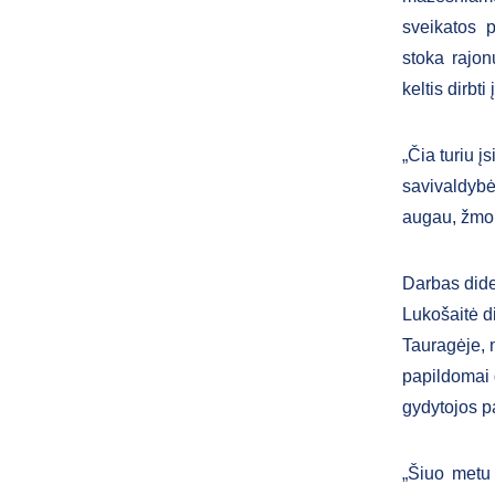
sveikatos p
stoka rajo
keltis dirbti
„Čia turiu į
savivaldybė
augau, žmon
Darbas dide
Lukošaitė d
Tauragėje, 
papildomai d
gydytojos p
„Šiuo metu 