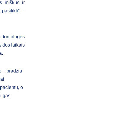
s miškus ir
asilikti“, –
odontologės
klos laikais
a.
o – pradžia
ai
pacientų, o
ilgas