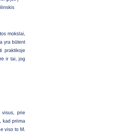
ilinskis
tos mokslai,
a yra būtent
i praktikoje
 ir tai, jog
 visus, prie
, kad priima
Be viso to M.