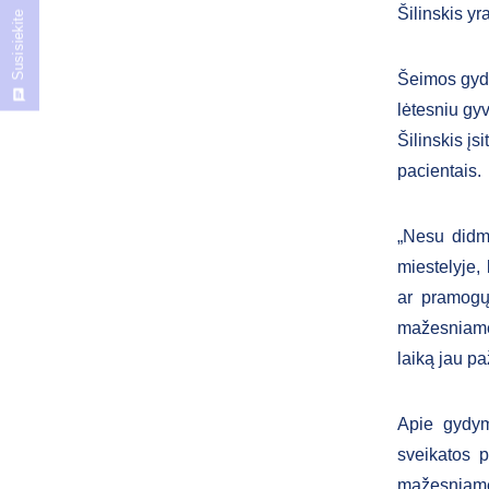
Šilinskis yr
Susisiekite
Šeimos gydy
lėtesniu gy
Šilinskis įs
pacientais.
„Nesu didm
miestelyje,
ar pramogų 
mažesniame 
laiką jau pa
Apie gydym
sveikatos p
mažesniame