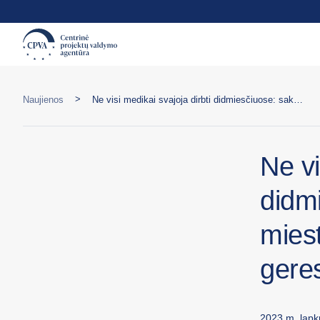
>
Naujienos
Ne visi medikai svajoja dirbti didmiesčiuose: sako mažesniuose miesteliuose atrandantys kur kas geresnį ryšį su pacientais
Ne vi
didm
mies
geres
2023 m. lapkr