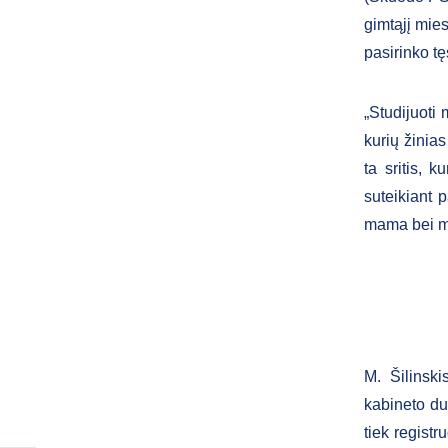
gimtąjį mies
pasirinko t
„Studijuoti 
kurių žinia
ta sritis, k
suteikiant 
mama bei mo
M. Šilinski
kabineto du
tiek registr