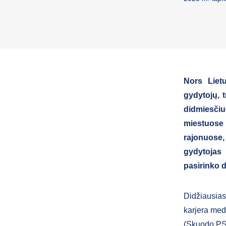
Nors Liet
gydytojų, t
didmiesči
miestuose 
rajonuose,
gydytojas 
pasirinko d
Didžiausias
karjera med
(Skuodo PSP