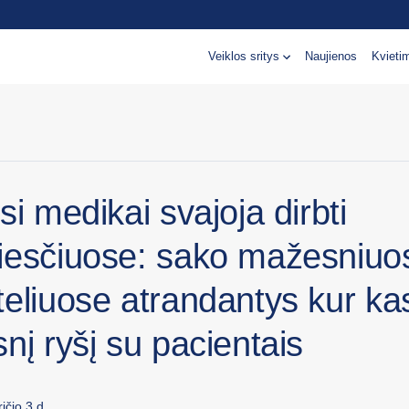
Veiklos sritys
Naujienos
Kvieti
si medikai svajoja dirbti
iesčiuose: sako mažesniuo
teliuose atrandantys kur ka
nį ryšį su pacientais
ičio 3 d.