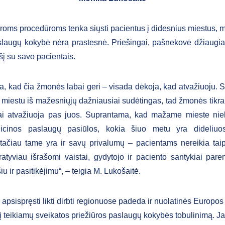
kroms procedūroms tenka siųsti pacientus į didesnius miestus,
laugų kokybė nėra prastesnė. Priešingai, pašnekovė džiaugia
šį su savo pacientais.
a, kad čia žmonės labai geri – visada dėkoja, kad atvažiuoju. 
 miestu iš mažesniųjų dažniausiai sudėtingas, tad žmonės tikrai
jai atvažiuoja pas juos. Suprantama, kad mažame mieste ni
icinos paslaugų pasiūlos, kokia šiuo metu yra dideliuo
tačiau tame yra ir savų privalumų – pacientams nereikia taip 
ratyviau išrašomi vaistai, gydytojo ir paciento santykiai pare
iu ir pasitikėjimu“, – teigia M. Lukošaitė.
apsispręsti likti dirbti regionuose padeda ir nuolatinės Europo
s į teikiamų sveikatos priežiūros paslaugų kokybės tobulinimą. J