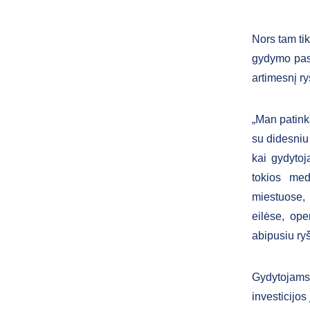
Nors tam ti
gydymo pas
artimesnį ry
„Man patink
su didesniu
kai gydyto
tokios med
miestuose, 
eilėse, ope
abipusiu ryš
Gydytojams 
investicijo