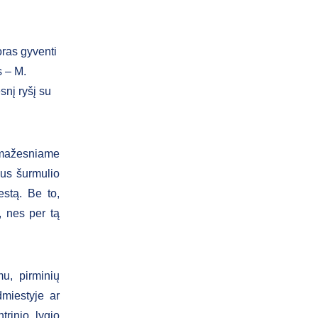
ras gyventi
s – M.
snį ryšį su
 mažesniame
dus šurmulio
estą. Be to,
, nes per tą
u, pirminių
dmiestyje ar
rinio lygio