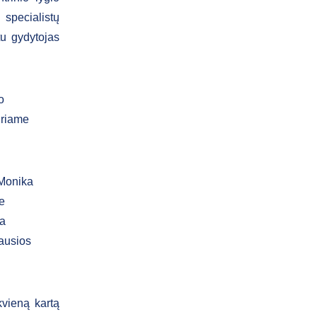
 specialistų
u gydytojas
o
uriame
 Monika
e
ja
iausios
kvieną kartą