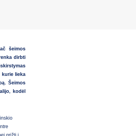
pač šeimos
renka dirbti
skirstymas
kurie lieka
rbą. Šeimos
lijo, kodėl
inskio
ntre
 grįžti į