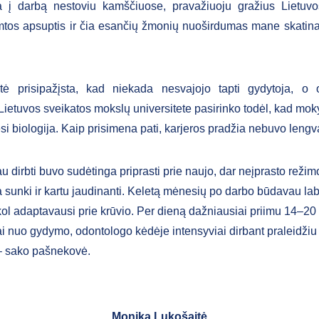
 į darbą nestoviu kamščiuose, pravažiuoju gražius Lietuvo
tos apsuptis ir čia esančių žmonių nuoširdumas mane skatina p
tė prisipažįsta, kad niekada nesvajojo tapti gydytoja, o 
Lietuvos sveikatos mokslų universitete pasirinko todėl, kad moky
si biologija. Kaip prisimena pati, karjeros pradžia nebuvo lengv
u dirbti buvo sudėtinga priprasti prie naujo, dar neįprasto režim
 sunki ir kartu jaudinanti. Keletą mėnesių po darbo būdavau lab
kol adaptavausi prie krūvio. Per dieną dažniausiai priimu 14–20 
i nuo gydymo, odontologo kėdėje intensyviai dirbant praleidžiu 
– sako pašnekovė.
Monika Lukošaitė