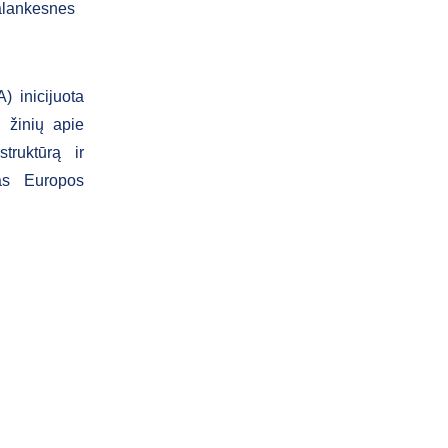
palankesnes
 inicijuota
 žinių apie
truktūrą ir
mas Europos