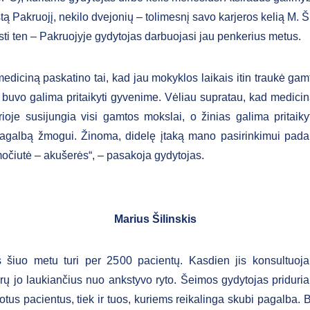
tą Pakruojį, nekilo dvejonių – tolimesnį savo karjeros kelią M. Š
ęsti ten – Pakruojyje gydytojas darbuojasi jau penkerius metus.
mediciną paskatino tai, kad jau mokyklos laikais itin traukė gam
s buvo galima pritaikyti gyvenime. Vėliau supratau, kad medicin
urioje susijungia visi gamtos mokslai, o žinias galima pritaikyt
pagalbą žmogui. Žinoma, didelę įtaką mano pasirinkimui padarė
čiutė – akušerės“, – pasakoja gydytojas.
Marius Šilinskis
s šiuo metu turi per 2500 pacientų. Kasdien jis konsultuoja
rų jo laukiančius nuo ankstyvo ryto. Šeimos gydytojas priduria
uotus pacientus, tiek ir tuos, kuriems reikalinga skubi pagalba. 