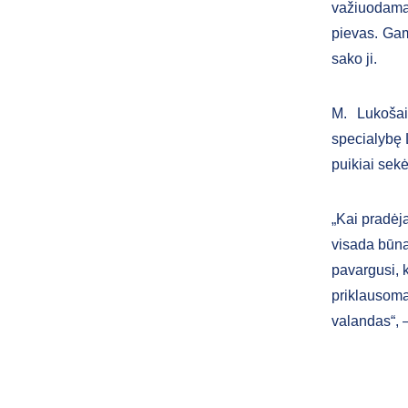
važiuodama
pievas. Gam
sako ji.
M. Lukošai
specialybę 
puikiai sekė
„Kai pradėja
visada būna
pavargusi, 
priklausoma
valandas“, 