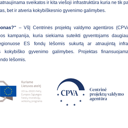
tnaujinama sveikatos ir kita viešoji infrastruktūra kuria ne tik 
as, bet ir atveria kokybiškesnio gyvenimo galimybes.
)onas?“
– VšĮ Centrinės projektų valdymo agentūros (CPVA)
jos kampanija, kuria siekiama suteikti gyventojams daugiau
egionuose ES fondų lėšomis sukurtą ar atnaujintą infras
as kokybiško gyvenimo galimybes. Projektas finansuoja
ondo lėšomis.