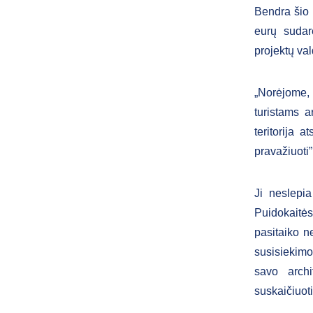
Bendra šio 
eurų sudar
projektų v
„Norėjome, 
turistams a
teritorija 
pravažiuoti”
Ji neslepi
Puidokaitės,
pasitaiko ne
susisiekimo 
savo archi
suskaiči