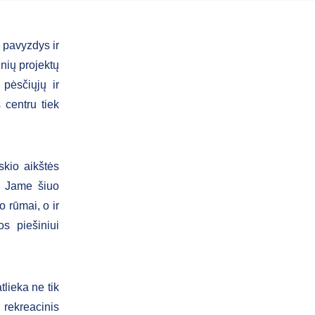
 pavyzdys ir
nių projektų
pėsčiųjų ir
 centru tiek
skio aikštės
. Jame šiuo
 rūmai, o ir
os piešiniui
lieka ne tik
r rekreacinis