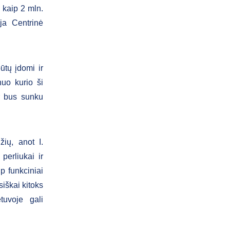
 kaip 2 mln.
ja Centrinė
ūtų įdomi ir
nuo kurio ši
ar bus sunku
ių, anot I.
perliukai ir
ip funkciniai
siškai kitoks
tuvoje gali