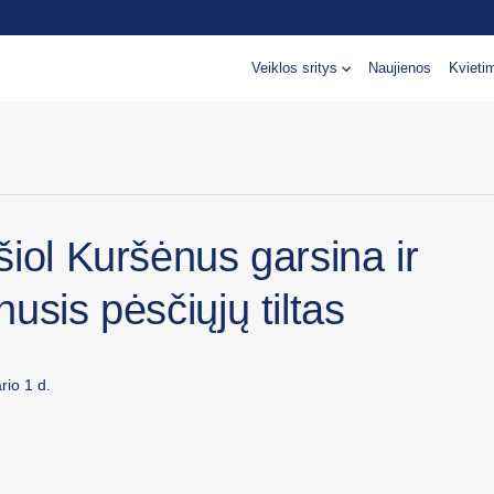
Veiklos sritys
Naujienos
Kvieti
iol Kuršėnus garsina ir
usis pėsčiųjų tiltas
rio 1 d.