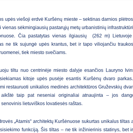
s upės viešoji erdvė Kuršėnų mieste – sektinas darnios plėtros
 vienas sėkmingiausių pastarųjų metų urbanistinių infrastruktūri
ionuose. Čia pastatytas vienas ilgiausių (262 m) Lietuvoje 
tas ne tik sujungė upės krantus, bet ir tapo viliojančiu traukos
ruomenei, tiek miesto svečiams.
oju tiltu nuo centrinėje miesto dalyje esančios Lauryno Ivin
asiekiamas kitoje upės pusėje esantis Kuršėnų dvaro parkas
mi restauruoti unikalios medinės architektūros Gruževskių dvaro
 aikštė taip pat neseniai originaliai atnaujinta – jos dang
senovinis lietuviškos lovatiesės raštas.
rovės „Atamis“ architektų Kuršėnuose sukurtas unikalus tiltas at
sisiekimo funkciją. Šis tiltas – ne tik inžinierinis statinys, bet i