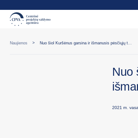
>
Naujienos
Nuo šiol Kuršėnus garsina ir išmanusis pėsčiųjų tiltas
Nuo š
išman
2021 m. vasa