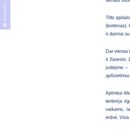
skirtais suo
Susisiekite
Tilto apdai
(kortenas). 
ir darniai s
Dar vienas t
ir žavesio. 
judėjimo – 
apšvietimu
Aplinkui til
teritorija i
vaikams, la
erdvė. Visa 