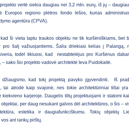
projekto vertė siekia daugiau nei 3,2 mln. eurų, iš jų – daugiau
ė Europos regiono plėtros fondo lėšos, kurias administruo
aldymo agentūra (CPVA).
kad ši vieta taptu traukos objektu ne tik kuršėniškiams, bet b
r pro šalį važiuojantiems. Šalia driekiasi kelias į Palangą, 
atsiveria, todėl tikiuosi, kad nestabtelėjus pro Kuršėnus dab
, – sako šio projekto vadovė architektė Ieva Puidokaitė.
a džiaugsmo, kad tokį projektą pavyko įgyvendinti. Iš pradž
 tai atrodė kaip svajonė, nes tokie architektūriniai tiltai yra 
 kiekvieno karjeroje. Daugelis tiltų projektuojami ir statomi ka
objektai, per daug nesukant galvos dėl architektūros, o šis – vi
tektūra, estetika ir daugiafunkciškumu. Tokių objektų Lie
uoti vos ant rankų pirštų.