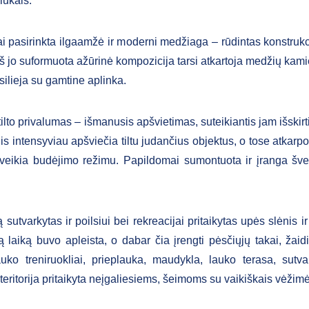
liukais.
lai pasirinkta ilgaamžė ir moderni medžiaga – rūdintas konstrukc
Iš jo suformuota ažūrinė kompozicija tarsi atkartoja medžių kami
usilieja su gamtine aplinka.
ilto privalumas – išmanusis apšvietimas, suteikiantis jam išskir
Jis intensyviau apšviečia tiltu judančius objektus, o tose atkarp
veikia budėjimo režimu. Papildomai sumontuota ir įranga šven
i.
tą sutvarkytas ir poilsiui bei rekreacijai pritaikytas upės slėnis ir
lgą laiką buvo apleista, o dabar čia įrengti pėsčiųjų takai, žai
uko treniruokliai, prieplauka, maudykla, lauko terasa, sutvar
teritorija pritaikyta neįgaliesiems, šeimoms su vaikiškais vėžimė