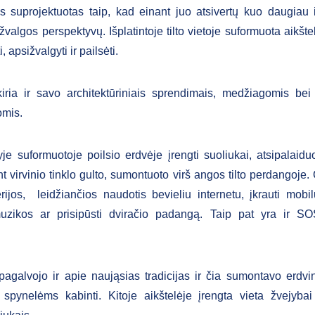
is suprojektuotas taip, kad einant juo atsivertų kuo daugiau i
valgos perspektyvų. Išplatintoje tilto vietoje suformuota aikšte
i, apsižvalgyti ir pailsėti.
skiria ir savo architektūriniais sprendimais, medžiagomis be
omis.
yje suformuotoje poilsio erdvėje įrengti suoliukai, atsipalaiduo
nt virvinio tinklo gulto, sumontuoto virš angos tilto perdangoje.
rijos, leidžiančios naudotis bevieliu internetu, įkrauti mobilų
muzikos ar prisipūsti dviračio padangą. Taip pat yra ir S
.
 pagalvojo ir apie naująsias tradicijas ir čia sumontavo erdvi
ų spynelėms kabinti. Kitoje aikštelėje įrengta vieta žvejybai