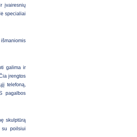
r įvairesnių
lė specialiai
i išmaniomis
ti galima ir
 Čia įrengtos
jį telefoną,
OS pagalbos
nę skulptūrą
 su poilsiui