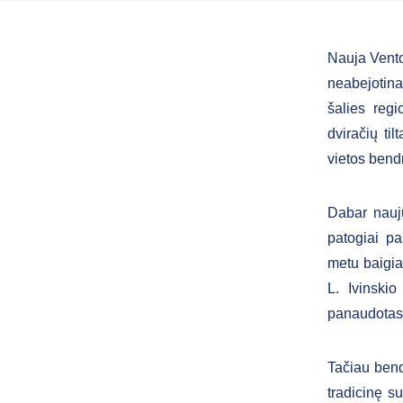
Nauja Vento
neabejotinai
šalies reg
dviračių til
vietos bend
Dabar nauju
patogiai p
metu baigia
L. Ivinskio
panaudotas 
Tačiau bend
tradicinę su