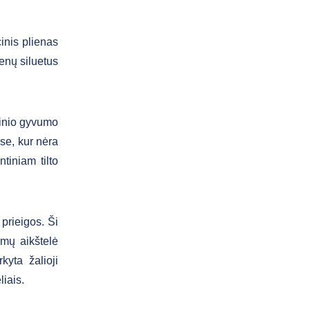
inis plienas
enų siluetus
tinio gyvumo
ose, kur nėra
tiniam tilto
 prieigos. Ši
dimų aikštelė
kyta žalioji
liais.