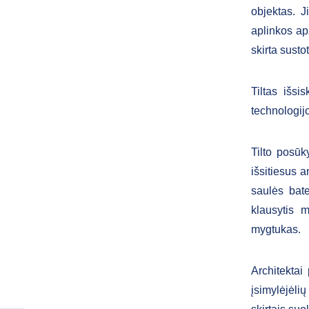
objektas. J
aplinkos apž
skirta sustot
Tiltas išsi
technologij
Tilto posūk
išsitiesus a
saulės bate
klausytis 
mygtukas
Architektai
įsimylėjėli