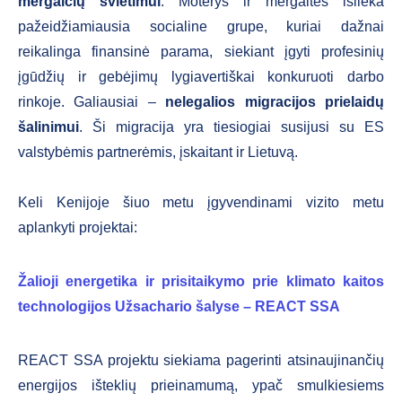
mergaičių švietimui
. Moterys ir mergaitės išlieka
pažeidžiamiausia socialine grupe, kuriai dažnai
reikalinga finansinė parama, siekiant įgyti profesinių
įgūdžių ir gebėjimų lygiavertiškai konkuruoti darbo
rinkoje. Galiausiai –
nelegalios migracijos prielaidų
šalinimui
. Ši migracija yra tiesiogiai susijusi su ES
valstybėmis partnerėmis, įskaitant ir Lietuvą.
Keli Kenijoje šiuo metu įgyvendinami vizito metu
aplankyti projektai:
Žalioji energetika ir prisitaikymo prie klimato kaitos
technologijos Užsachario šalyse – REACT SSA
REACT SSA projektu siekiama pagerinti atsinaujinančių
energijos išteklių prieinamumą, ypač smulkiesiems