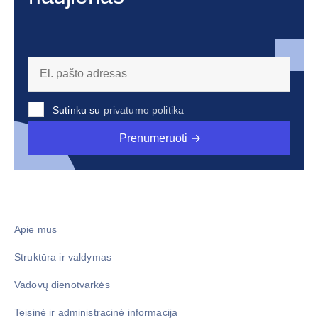
Sutinku su
privatumo politika
Prenumeruoti
Apie mus
Struktūra ir valdymas
Vadovų dienotvarkės
Teisinė ir administracinė informacija