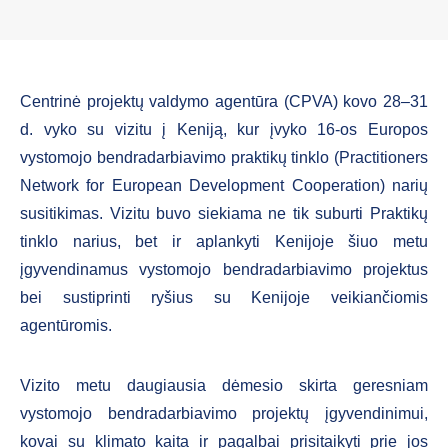
Centrinė projektų valdymo agentūra (CPVA) kovo 28–31
d. vyko su vizitu į Keniją, kur įvyko 16-os Europos
vystomojo bendradarbiavimo praktikų tinklo (Practitioners
Network for European Development Cooperation) narių
susitikimas. Vizitu buvo siekiama ne tik suburti Praktikų
tinklo narius, bet ir aplankyti Kenijoje šiuo metu
įgyvendinamus vystomojo bendradarbiavimo projektus
bei sustiprinti ryšius su Kenijoje veikiančiomis
agentūromis.
Vizito metu daugiausia dėmesio skirta geresniam
vystomojo bendradarbiavimo projektų įgyvendinimui,
kovai su klimato kaita ir pagalbai prisitaikyti prie jos