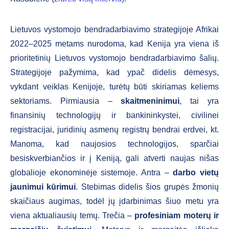
Lietuvos vystomojo bendradarbiavimo strategijoje Afrikai
2022–2025 metams nurodoma, kad Kenija yra viena iš
prioritetinių Lietuvos vystomojo bendradarbiavimo šalių.
Strategijoje pažymima, kad ypač didelis dėmesys,
vykdant veiklas Kenijoje, turėtų būti skiriamas keliems
sektoriams. Pirmiausia –
skaitmeninimui
, tai yra
finansinių technologijų ir bankininkystei, civilinei
registracijai, juridinių asmenų registrų bendrai erdvei, kt.
Manoma, kad naujosios technologijos, sparčiai
besiskverbiančios ir į Keniją, gali atverti naujas nišas
globalioje ekonominėje sistemoje. Antra –
darbo vietų
jaunimui kūrimui
. Stebimas didelis šios grupės žmonių
skaičiaus augimas, todėl jų įdarbinimas šiuo metu yra
viena aktualiausių temų. Trečia –
profesiniam moterų ir