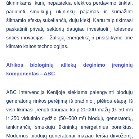
ūkininkams, kurių nepasiekia elektros perdavimo tinklai,
padidinti smulkiųjų ūkininkų pajamas ir sumažinti
šiltnamio efektą sukeliančių dujų kiekį. Kartu taip tikimasi
paskatinti privatų sektorių daugiau investuoti į tolesnes
srities inovacijas – žaliąją energetiką ir prisitaikymo prie
klimato kaitos technologijas.
Afrikos biologinių atliekų deginimo įrenginių
komponentas – ABC
ABC intervencija Kenijoje siekiama palengvinti biodujų
generatorių rinkos perėjimą iš pradinio į plėtros etapą. Iš
viso tikimasi įrengti daugiau kaip 20 000 mažų (0–50 m³)
ir 250 vidutinio dydžio (50–500 m³) biodujų generatorių,
tenkinančių smukiųjų ūkininkų energetinius poreikius.
Modernūs biodujų generatoriai mažiau teršia dirvožemį,