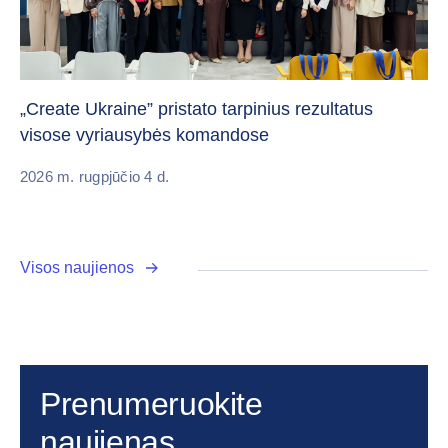
Da
„Create Ukraine” pristato tarpinius rezultatus
pa
visose vyriausybės komandose
20
2026 m. rugpjūčio 4 d.
Visos naujienos
Prenumeruokite
naujienas