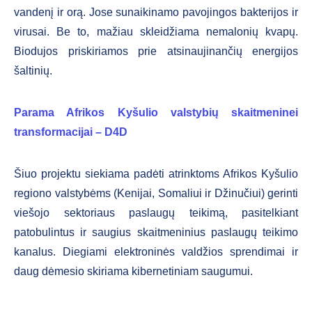
vandenį ir orą. Jose sunaikinamo pavojingos bakterijos ir
virusai. Be to, mažiau skleidžiama nemalonių kvapų.
Biodujos priskiriamos prie atsinaujinančių energijos
šaltinių.
Parama Afrikos Kyšulio valstybių skaitmeninei
transformacijai – D
4D
Šiuo projektu siekiama padėti atrinktoms Afrikos Kyšulio
regiono valstybėms (Kenijai, Somaliui ir Džinučiui) gerinti
viešojo sektoriaus paslaugų teikimą, pasitelkiant
patobulintus ir saugius skaitmeninius paslaugų teikimo
kanalus. Diegiami elektroninės valdžios sprendimai ir
daug dėmesio skiriama kibernetiniam saugumui.