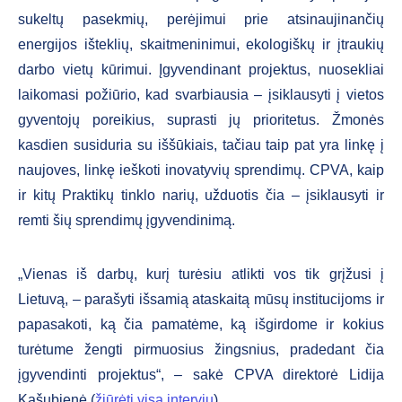
sukeltų pasekmių, perėjimui prie atsinaujinančių
energijos išteklių, skaitmeninimui, ekologiškų ir įtraukių
darbo vietų kūrimui. Įgyvendinant projektus, nuosekliai
laikomasi požiūrio, kad svarbiausia – įsiklausyti į vietos
gyventojų poreikius, suprasti jų prioritetus. Žmonės
kasdien susiduria su iššūkiais, tačiau taip pat yra linkę į
naujoves, linkę ieškoti inovatyvių sprendimų. CPVA, kaip
ir kitų Praktikų tinklo narių, užduotis čia – įsiklausyti ir
remti šių sprendimų įgyvendinimą.
„Vienas iš darbų, kurį turėsiu atlikti vos tik grįžusi į
Lietuvą, – parašyti išsamią ataskaitą mūsų institucijoms ir
papasakoti, ką čia pamatėme, ką išgirdome ir kokius
turėtume žengti pirmuosius žingsnius, pradedant čia
įgyvendinti projektus“, – sakė CPVA direktorė Lidija
Kašubienė (
žiūrėti visą interviu
).