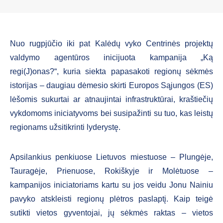
Nuo rugpjūčio iki pat Kalėdų vyko Centrinės projektų
valdymo agentūros inicijuota kampanija „Ką
regi(J)onas?“, kuria siekta papasakoti regionų sėkmės
istorijas – daugiau dėmesio skirti Europos Sąjungos (ES)
lėšomis sukurtai ar atnaujintai infrastruktūrai, kraštiečių
vykdomoms iniciatyvoms bei susipažinti su tuo, kas leistų
regionams užsitikrinti lyderystę.
Apsilankius penkiuose Lietuvos miestuose – Plungėje,
Tauragėje, Prienuose, Rokiškyje ir Molėtuose –
kampanijos iniciatoriams kartu su jos veidu Jonu Nainiu
pavyko atskleisti regionų plėtros paslaptį. Kaip teigė
sutikti vietos gyventojai, jų sėkmės raktas – vietos