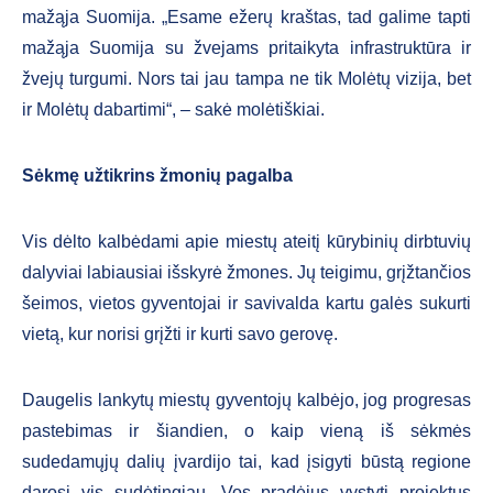
mažąja Suomija. „Esame ežerų kraštas, tad galime tapti
mažąja Suomija su žvejams pritaikyta infrastruktūra ir
žvejų turgumi. Nors tai jau tampa ne tik Molėtų vizija, bet
ir Molėtų dabartimi“, – sakė molėtiškiai.
Sėkmę užtikrins žmonių pagalba
Vis dėlto kalbėdami apie miestų ateitį kūrybinių dirbtuvių
dalyviai labiausiai išskyrė žmones. Jų teigimu, grįžtančios
šeimos, vietos gyventojai ir savivalda kartu galės sukurti
vietą, kur norisi grįžti ir kurti savo gerovę.
Daugelis lankytų miestų gyventojų kalbėjo, jog progresas
pastebimas ir šiandien, o kaip vieną iš sėkmės
sudedamųjų dalių įvardijo tai, kad įsigyti būstą regione
darosi vis sudėtingiau. Vos pradėjus vystyti projektus