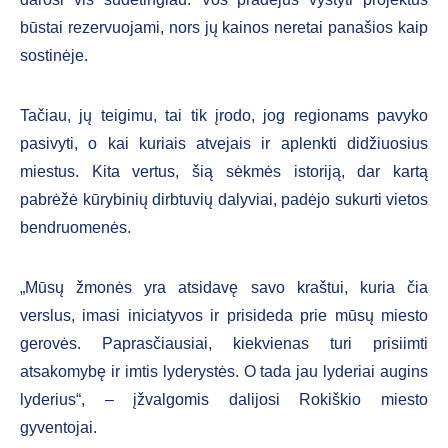
būstai rezervuojami, nors jų kainos neretai panašios kaip
sostinėje.
Tačiau, jų teigimu, tai tik įrodo, jog regionams pavyko
pasivyti, o kai kuriais atvejais ir aplenkti didžiuosius
miestus. Kita vertus, šią sėkmės istoriją, dar kartą
pabrėžė kūrybinių dirbtuvių dalyviai, padėjo sukurti vietos
bendruomenės.
„Mūsų žmonės yra atsidavę savo kraštui, kuria čia
verslus, imasi iniciatyvos ir prisideda prie mūsų miesto
gerovės. Paprasčiausiai, kiekvienas turi prisiimti
atsakomybę ir imtis lyderystės. O tada jau lyderiai augins
lyderius“, – įžvalgomis dalijosi Rokiškio miesto
gyventojai.