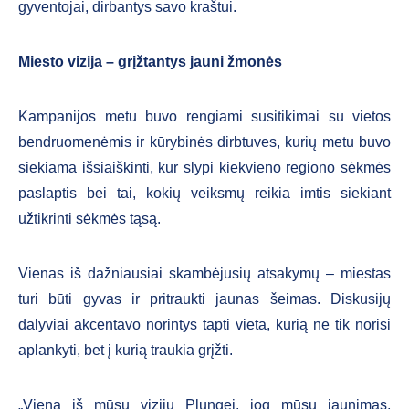
gyventojai, dirbantys savo kraštui.
Miesto vizija – grįžtantys jauni žmonės
Kampanijos metu buvo rengiami susitikimai su vietos
bendruomenėmis ir kūrybinės dirbtuves, kurių metu buvo
siekiama išsiaiškinti, kur slypi kiekvieno regiono sėkmės
paslaptis bei tai, kokių veiksmų reikia imtis siekiant
užtikrinti sėkmės tąsą.
Vienas iš dažniausiai skambėjusių atsakymų – miestas
turi būti gyvas ir pritraukti jaunas šeimas. Diskusijų
dalyviai akcentavo norintys tapti vieta, kurią ne tik norisi
aplankyti, bet į kurią traukia grįžti.
„Viena iš mūsų vizijų Plungei, jog mūsų jaunimas,