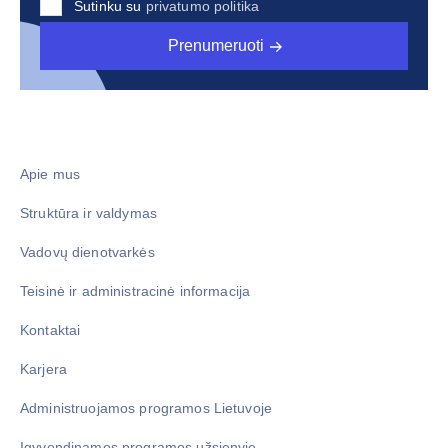
Sutinku su
privatumo politika
Prenumeruoti
Apie mus
Struktūra ir valdymas
Vadovų dienotvarkės
Teisinė ir administracinė informacija
Kontaktai
Karjera
Administruojamos programos Lietuvoje
Įgyvendinamos programos užsienyje