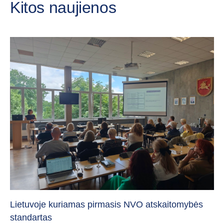
Kitos naujienos
„C
vi
Lietuvoje kuriamas pirmasis NVO atskaitomybės
standartas
20