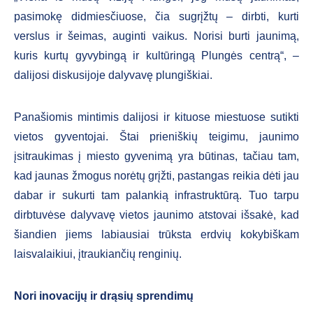
pasimokę didmiesčiuose, čia sugrįžtų – dirbti, kurti
verslus ir šeimas, auginti vaikus. Norisi burti jaunimą,
kuris kurtų gyvybingą ir kultūringą Plungės centrą“, –
dalijosi diskusijoje dalyvavę plungiškiai.
Panašiomis mintimis dalijosi ir kituose miestuose sutikti
vietos gyventojai. Štai prieniškių teigimu, jaunimo
įsitraukimas į miesto gyvenimą yra būtinas, tačiau tam,
kad jaunas žmogus norėtų grįžti, pastangas reikia dėti jau
dabar ir sukurti tam palankią infrastruktūrą. Tuo tarpu
dirbtuvėse dalyvavę vietos jaunimo atstovai išsakė, kad
šiandien jiems labiausiai trūksta erdvių kokybiškam
laisvalaikiui, įtraukiančių renginių.
Nori inovacijų ir drąsių sprendimų