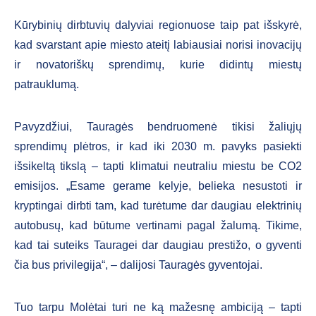
Kūrybinių dirbtuvių dalyviai regionuose taip pat išskyrė,
kad svarstant apie miesto ateitį labiausiai norisi inovacijų
ir novatoriškų sprendimų, kurie didintų miestų
patrauklumą.
Pavyzdžiui, Tauragės bendruomenė tikisi žaliųjų
sprendimų plėtros, ir kad iki 2030 m. pavyks pasiekti
išsikeltą tikslą – tapti klimatui neutraliu miestu be CO2
emisijos. „Esame gerame kelyje, belieka nesustoti ir
kryptingai dirbti tam, kad turėtume dar daugiau elektrinių
autobusų, kad būtume vertinami pagal žalumą. Tikime,
kad tai suteiks Tauragei dar daugiau prestižo, o gyventi
čia bus privilegija“, – dalijosi Tauragės gyventojai.
Tuo tarpu Molėtai turi ne ką mažesnę ambiciją – tapti