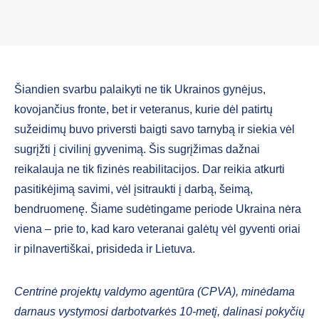
Šiandien svarbu palaikyti ne tik Ukrainos gynėjus,
kovojančius fronte, bet ir veteranus, kurie dėl patirtų
sužeidimų buvo priversti baigti savo tarnybą ir siekia vėl
sugrįžti į civilinį gyvenimą. Šis sugrįžimas dažnai
reikalauja ne tik fizinės reabilitacijos. Dar reikia atkurti
pasitikėjimą savimi, vėl įsitraukti į darbą, šeimą,
bendruomenę. Šiame sudėtingame periode Ukraina nėra
viena – prie to, kad karo veteranai galėtų vėl gyventi oriai
ir pilnavertiškai, prisideda ir Lietuva.
Centrinė projektų valdymo agentūra (CPVA), minėdama
darnaus vystymosi darbotvarkės 10-metį, dalinasi pokyčių