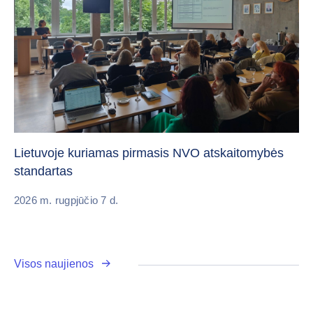
„C
vi
Lietuvoje kuriamas pirmasis NVO atskaitomybės
standartas
20
2026 m. rugpjūčio 7 d.
Visos naujienos