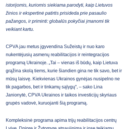
istorijomis, kuriomis siekiama parodyti, kaip Lietuvos
žinios ir ekspertinė patirtis prisideda prie pasaulio
pažangos, ir priminti: globalūs pokyčiai įmanomi tik
veikiant kartu.
CPVA jau metus įgyvendina Sužeistų ir nuo karo
nukentėjusių asmenų reabilitacijos ir reintegracijos
programą Ukrainoje. „Tai – vienas iš būdų, kaip Lietuva
grąžina skolą tiems, kurie šiandien gina ne tik savo, bet ir
mūsų laisvę. Kiekvienas Ukrainos gynėjas nusipelno ne
tik pagarbos, bet ir tinkamų sąlygų“, – sako Lina
Janionytė, CPVA Ukrainos ir taikos investicijų skyriaus
grupės vadovė, kuruojanti šią programą.
Kompleksinė programa apima trijų reabilitacijos centrų
Lvive, Dnipre ir Žytomyre atnaujinimą ir jose teikiamų