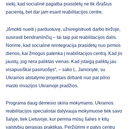
siekį, kad socialinė pagalba prasidėtų ne tik išrašius
pacientą, bet dar jam esant reabilitacijos centre.
„Išmokti nueiti į parduotuvę, užsiregistruoti darbo biržoje,
susirasti bendraminčių – tai taip pat reabilitacijos dalis.
Norime, kad socialinė reintegracija prasidėtų nuo pirmos
dienos, kai žmogus patenka į reabilitacijos centrą. Kad jis
jaustų, jog nėra paliktas vienas. Kad įstaigą paliktų jau
visapusiškai pasiruošęs“, – sako L. Janionytė, su
Ukrainos atstatymo projektais dirbanti nuo pat pilno
masto invazijos Ukrainoje pradžios.
Programa daug dėmesio skiria mokymams. Ukrainos
reabilitacijos specialistai dalyvauja mokymuose tiek savo
šalyje, tiek Lietuvoje, kur perima mūsų šalies ir kitų
valstybių gerąsias praktikas. Peržiūrimi ir patys centrų