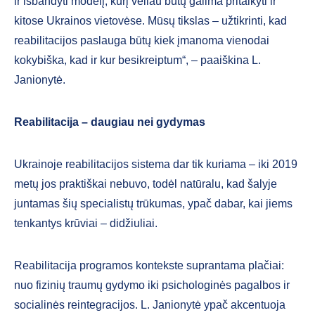
ir išbandyti modelį, kurį vėliau būtų galima pritaikyti ir
kitose Ukrainos vietovėse. Mūsų tikslas – užtikrinti, kad
reabilitacijos paslauga būtų kiek įmanoma vienodai
kokybiška, kad ir kur besikreiptum“, – paaiškina L.
Janionytė.
Reabilitacija – daugiau nei gydymas
Ukrainoje reabilitacijos sistema dar tik kuriama – iki 2019
metų jos praktiškai nebuvo, todėl natūralu, kad šalyje
juntamas šių specialistų trūkumas, ypač dabar, kai jiems
tenkantys krūviai – didžiuliai.
Reabilitacija programos kontekste suprantama plačiai:
nuo fizinių traumų gydymo iki psichologinės pagalbos ir
socialinės reintegracijos. L. Janionytė ypač akcentuoja