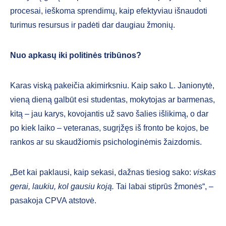
procesai, ieškoma sprendimų, kaip efektyviau išnaudoti
turimus resursus ir padėti dar daugiau žmonių.
Nuo apkasų iki politinės tribūnos?
Karas viską pakeičia akimirksniu. Kaip sako L. Janionytė,
vieną dieną galbūt esi studentas, mokytojas ar barmenas,
kitą – jau karys, kovojantis už savo šalies išlikimą, o dar
po kiek laiko – veteranas, sugrįžęs iš fronto be kojos, be
rankos ar su skaudžiomis psichologinėmis žaizdomis.
„Bet kai paklausi, kaip sekasi, dažnas tiesiog sako:
viskas
gerai, laukiu, kol gausiu koją.
Tai labai stiprūs žmonės“, –
pasakoja CPVA atstovė.