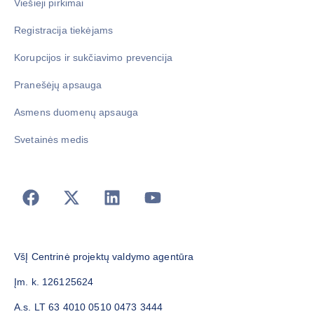
Viešieji pirkimai
Registracija tiekėjams
Korupcijos ir sukčiavimo prevencija
Pranešėjų apsauga
Asmens duomenų apsauga
Svetainės medis
VšĮ Centrinė projektų valdymo agentūra
Įm. k. 126125624
A.s. LT 63 4010 0510 0473 3444