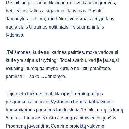
Reabilitacija – tai ne tik žmogaus sveikatos ir gerovės,
bet ir visos šalies atsigavimo klausimas. Pasak L.
Janionytės, tikėtina, kad būtent veteranai ateityje taps
naujaisiais Ukrainos politiniais ir visuomeniniais
lyderiais.
„Tai žmonės, kurie turi karinės patirties, moka vadovauti,
kurie yra stiprūs ir ryžtingi. Todėl svarbu, kad jie jaustųsi
reikalingi, turėtų galimybę kurti, o ne liktų paraštėse,
pamiršti“, – sako L. Janionytė.
Trijų metų trukmės reabilitacijos ir reintegracijos
programai iš Lietuvos Vystomojo bendradarbiavimo ir
humanitarinės pagalbos fondo skirta 15 mln. eurų, iš kurių
5 mln. – Lietuvos Krašto apsaugos ministerijos įnašas.
Programą įgyvendina Centrinė projektų valdymo