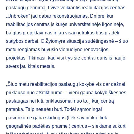
paslaugų gerinimą. Lvive veikiantis reabilitacijos centras
„Unbroken“ jau dabar rekonstruojamas. Dnipre, kur
reabilitacijos centras įsikūręs universitetinėje ligoninėje,
baigtas projektavimas ir jau visai netrukus bus pradėti
statybos darbai. O Žytomyre situacija sudėtingesnė – šiuo
metu rengiamas buvusio vienuolyno renovacijos
projektas. Tikimasi, kad visi trys šie centrai duris iš naujo
atvers jau kitais metais.
„Šiuo metu reabilitacijos paslaugų kokybė vis dar dažnai
priklauso nuo atsitiktinumo – vieni gauna kokybiškesnes
paslaugas nei kiti, priklausomai nuo to, į kurį centrą
patenka. Taip neturėtų būti. Todėl sąmoningai
pasirinkome gana skirtingus (tiek savininko, tiek
geografinės padėties prasme ) centrus – siekiame sukurti