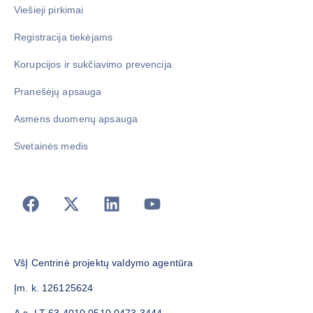
Viešieji pirkimai
Registracija tiekėjams
Korupcijos ir sukčiavimo prevencija
Pranešėjų apsauga
Asmens duomenų apsauga
Svetainės medis
VšĮ Centrinė projektų valdymo agentūra
Įm. k. 126125624
A.s. LT 63 4010 0510 0473 3444