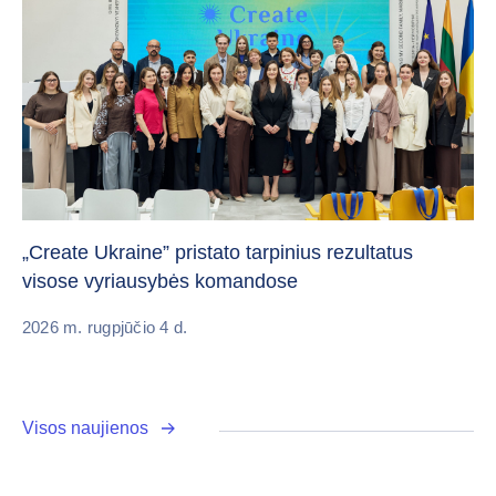
Da
„Create Ukraine” pristato tarpinius rezultatus
pa
visose vyriausybės komandose
20
2026 m. rugpjūčio 4 d.
Visos naujienos