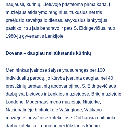
naujausių kūrinių, Lietuvoje pristatoma pirmą kartą. Į
muziejaus atidarymo renginius, trukusius net tris
praėjusio savaitgalio dienas, atvykusius lankytojus
pasitiko ir su jais bendravo ir pats S. Eidrigevičius, nuo
1980-jų gyvenantis Lenkijoje.
Dovana – daugiau nei tūkstantis kūrinių
Menininkas įvairiose šalyse yra surengęs per 100
individualių parodų, jo kūryba įvertinta daugiau nei 40
prestižinių tarptautinių apdovanojimų. S. Eidrigevičiaus
darbų yra Lietuvos ir Lenkijos muziejuose, Britų muziejuje
Londone, Modernaus meno muziejuje Niujorke,
Nacionalinėje bibliotekoje Vašingtone, Vatikano
muziejuje, privačiose kolekcijose. Didžiausia dailininko
darbų kolekcija – daugiau nei tūkstantis kūrinių –