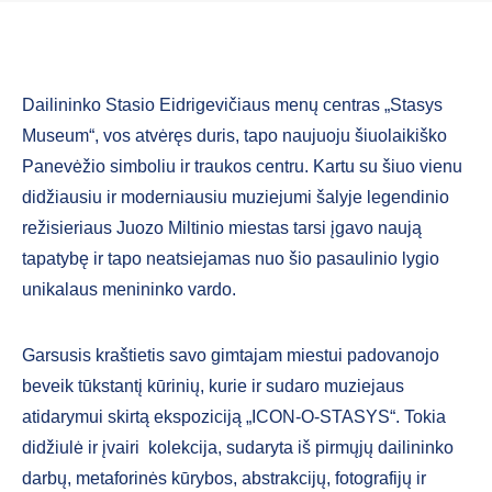
Dailininko Stasio Eidrigevičiaus menų centras „Stasys
Museum“, vos atvėręs duris, tapo naujuoju šiuolaikiško
Panevėžio simboliu ir traukos centru. Kartu su šiuo vienu
didžiausiu ir moderniausiu muziejumi šalyje legendinio
režisieriaus Juozo Miltinio miestas tarsi įgavo naują
tapatybę ir tapo neatsiejamas nuo šio pasaulinio lygio
unikalaus menininko vardo.
Garsusis kraštietis savo gimtajam miestui padovanojo
beveik tūkstantį kūrinių, kurie ir sudaro muziejaus
atidarymui skirtą ekspoziciją „ICON-O-STASYS“. Tokia
didžiulė ir įvairi kolekcija, sudaryta iš pirmųjų dailininko
darbų, metaforinės kūrybos, abstrakcijų, fotografijų ir