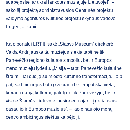
suabejosite, ar tikrai lankotės muziejuje Lietuvoje!”, –
sako šį projektą administravusios Centrinės projektų
valdymo agentūros Kultūros projektų skyriaus vadovė
Eugenija Babič.
Kaip portalui LRT.lt sakė „Stasys Museum“ direktorė
Vaida Andrijauskaitė, muziejus siekia tapti ne tik
Panevėžio regiono kultūros simboliu, bet ir Europos
meno muziejų lyderiu. „Misija – tapti Panevėžio kultūrine
širdimi. Tai susiję su miesto kultūrine transformacija. Taip
pat, kad muziejus būtų įkvepianti bei empatiška vieta,
kurianti naują kultūrinę patirtį ne tik Panevėžyje, bet ir
visoje Šiaurės Lietuvoje, besiorientuojanti į geriausius
pasaulio ir Europos muziejus“, – apie naujojo menų
centro ambicingus siekius kalbėjo ji.