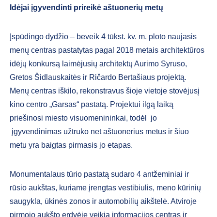
Idėjai įgyvendinti prireikė aštuonerių metų
Įspūdingo dydžio – beveik 4 tūkst. kv. m. ploto naujasis
menų centras pastatytas pagal 2018 metais architektūros
idėjų konkursą laimėjusių architektų Aurimo Syruso,
Gretos Šidlauskaitės ir Ričardo Bertašiaus projektą.
Menų centras iškilo, rekonstravus šioje vietoje stovėjusį
kino centro „Garsas“ pastatą. Projektui ilgą laiką
priešinosi miesto visuomenininkai, todėl jo
įgyvendinimas užtruko net aštuonerius metus ir šiuo
metu yra baigtas pirmasis jo etapas.
Monumentalaus tūrio pastatą sudaro 4 antžeminiai ir
rūsio aukštas, kuriame įrengtas vestibiulis, meno kūrinių
saugykla, ūkinės zonos ir automobilių aikštelė. Atviroje
pirmojo aukšto erdvėje veikia informacijos centras ir