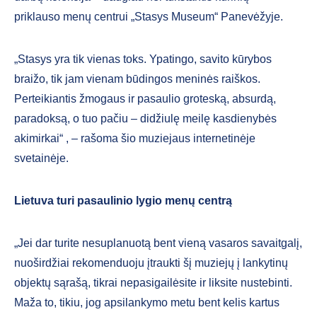
priklauso menų centrui „Stasys Museum“ Panevėžyje.
„Stasys yra tik vienas toks. Ypatingo, savito kūrybos
braižo, tik jam vienam būdingos meninės raiškos.
Perteikiantis žmogaus ir pasaulio groteską, absurdą,
paradoksą, o tuo pačiu – didžiulę meilę kasdienybės
akimirkai“ , – rašoma šio muziejaus internetinėje
svetainėje.
Lietuva turi pasaulinio lygio menų centrą
„Jei dar turite nesuplanuotą bent vieną vasaros savaitgalį,
nuoširdžiai rekomenduoju įtraukti šį muziejų į lankytinų
objektų sąrašą, tikrai nepasigailėsite ir liksite nustebinti.
Maža to, tikiu, jog apsilankymo metu bent kelis kartus