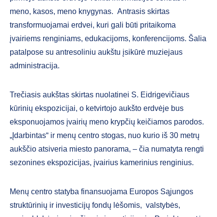
meno, kasos, meno knygynas. Antrasis skirtas
transformuojamai erdvei, kuri gali būti pritaikoma
įvairiems renginiams, edukacijoms, konferencijoms. Šalia
patalpose su antresoliniu aukštu įsikūrė muziejaus
administracija.
Trečiasis aukštas skirtas nuolatinei S. Eidrigevičiaus
kūrinių ekspozicijai, o ketvirtojo aukšto erdvėje bus
eksponuojamos įvairių meno krypčių keičiamos parodos.
„Įdarbintas“ ir menų centro stogas, nuo kurio iš 30 metrų
aukščio atsiveria miesto panorama, – čia numatyta rengti
sezonines ekspozicijas, įvairius kamerinius renginius.
Menų centro statyba finansuojama Europos Sąjungos
struktūrinių ir investicijų fondų lėšomis, valstybės,