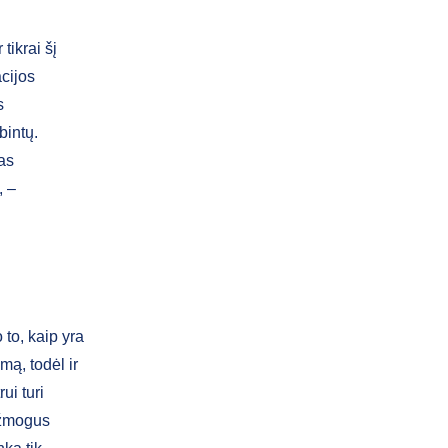
tikrai šį
cijos
s
bintų.
as
, –
to, kaip yra
mą, todėl ir
ui turi
i žmogus