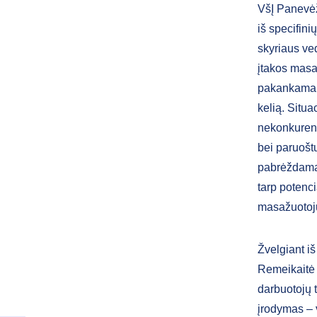
VšĮ Panevėži
iš specifin
skyriaus ved
įtakos mas
pakankamai s
kelią. Situa
nekonkurenc
bei paruoštų
pabrėždama,
tarp potenci
masažuotoj
Žvelgiant i
Remeikaitė p
darbuotojų t
įrodymas – v