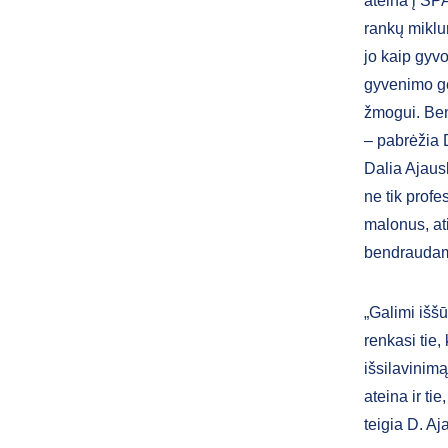
ateina į SPA
rankų miklu
jo kaip gyvo
gyvenimo gei
žmogui. Ben
– pabrėžia 
Dalia Ajausk
ne tik profes
malonus, at
bendraudama
„Galimi išš
renkasi tie,
išsilavinimą
ateina ir ti
teigia D. Aj