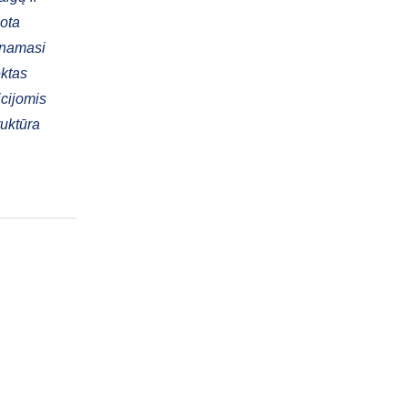
uota
linamasi
ektas
cijomis
ruktūra