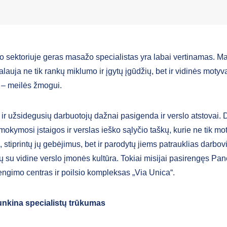
o sektoriuje geras masažo specialistas yra labai vertinamas. M
lauja ne tik rankų miklumo ir įgytų įgūdžių, bet ir vidinės motyva
 – meilės žmogui.
 ir užsidegusių darbuotojų dažnai pasigenda ir verslo atstovai. 
mokymosi įstaigos ir verslas ieško sąlyčio taškų, kurie ne tik mo
, stiprintų jų gebėjimus, bet ir parodytų jiems patrauklias darbov
ų su vidine verslo įmonės kultūra. Tokiai misijai pasirengęs Pa
rengimo centras ir poilsio kompleksas „Via Unica“.
sunkina specialistų trūkumas