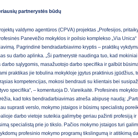
riausių partnerystės būdų
rojektų valdymo agentūros (CPVA) projektas „Profesijos, pritaiky
rofesinės Panevėžio mokyklos ir poilsio komplekso „Via Unica“
avimą. Pagrindinė bendradarbiavimo kryptis – praktikų vykdyma
as su darbo aplinka. „Ši partnerystė naudinga tuo, kad mokiniai
s darbo sąlygomis, masažuotojo darbo specifika ir galbūt būsim
dami praktikas jie tobulina mokykloje įgytus praktinius įgūdžius, t
rąsias kompetencijas, mokosi bendrauti su klientais bei susipaž
tyvo specifika“, – komentuoja D. Vareikaitė. Profesinės mokyklo
brėžia, kad toks bendradarbiavimas atneša abipusę naudą: „Part
au suprasti verslo, mokymo įstaigos ir būsimų specialistų poreik
ioje darbo vietoje suteikia galimybę geriau pažinti profesiją ir
simą specialistą prie jo tikslo. Pačios mokymo įstaigos turi gali
i vykdomų profesinio mokymo programų tikslingumą ir atitikimą d