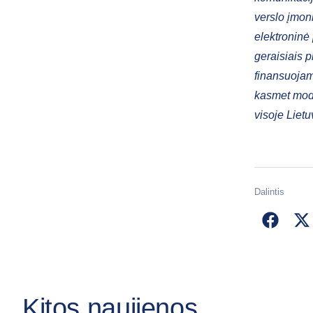
verslo įmon
elektroninė
geraisiais 
finansuojam
kasmet mode
visoje Lietu
Dalintis
Kitos naujienos