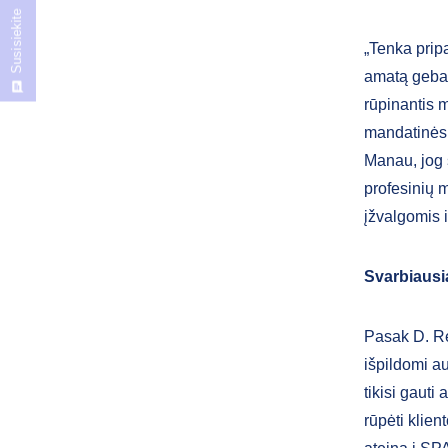
Susisiekite
„Tenka pripa
amatą geban
rūpinantis 
mandatinės k
Manau, jog s
profesinių 
įžvalgomis i
Svarbiausi
Pasak D. Rem
išpildomi au
tikisi gaut
rūpėti klie