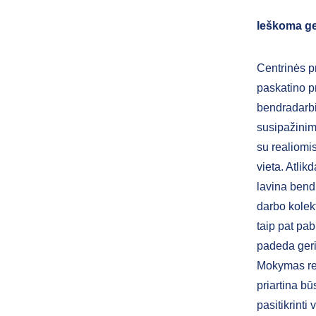
Ieškoma ge
Centrinės p
paskatino p
bendradarbi
susipažinim
su realiomi
vieta. Atlik
lavina bend
darbo kolek
taip pat pa
padeda geri
Mokymas real
priartina bū
pasitikrint