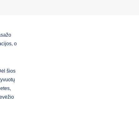
asažo
cijos, o
Dėl šios
tyvuotų
ietes,
nevėžio