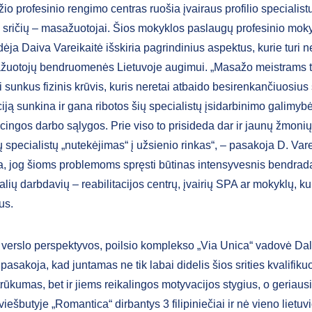
o profesinio rengimo centras ruošia įvairaus profilio specialist
ių sričių – masažuotojai. Šios mokyklos paslaugų profesinio mo
ėja Daiva Vareikaitė išskiria pagrindinius aspektus, kurie turi 
ažuotojų bendruomenės Lietuvoje augimui. „Masažo meistrams 
unkus fizinis krūvis, kuris neretai atbaido besirenkančiuosius š
ciją sunkina ir gana ribotos šių specialistų įsidarbinimo galimyb
ingos darbo sąlygos. Prie viso to prisideda dar ir jaunų žmonių
 specialistų „nutekėjimas“ į užsienio rinkas“, – pasakoja D. Vare
 jog šioms problemoms spręsti būtinas intensyvesnis bendrad
alių darbdavių – reabilitacijos centrų, įvairių SPA ar mokyklų, ku
us.
š verslo perspektyvos, poilsio komplekso „Via Unica“ vadovė Dal
asakoja, kad juntamas ne tik labai didelis šios srities kvalifiku
rūkumas, bet ir jiems reikalingos motyvacijos stygius, o geriausi
iešbutyje „Romantica“ dirbantys 3 filipiniečiai ir nė vieno lietuvi