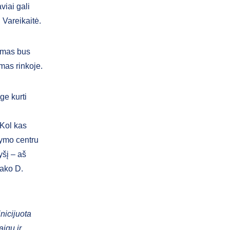
iai gali
 Vareikaitė.
vimas bus
mas rinkoje.
ge kurti
 Kol kas
kymo centru
yšį – aš
sako D.
nicijuota
igų ir