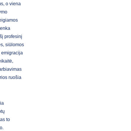
us, o viena
kymo
neigiamos
tenka
į profesinį
ės, siūlomos
 emigracija
ikaitė,
arbiavimas
rios ruošia
ia
otų
as to
o.