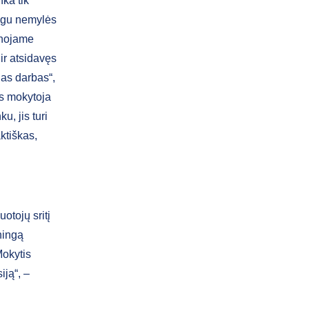
nka tik
eigu nemylės
vanojame
ir atsidavęs
as darbas“,
os mokytoja
u, jis turi
aktiškas,
otojų sritį
ningą
Mokytis
iją“, –