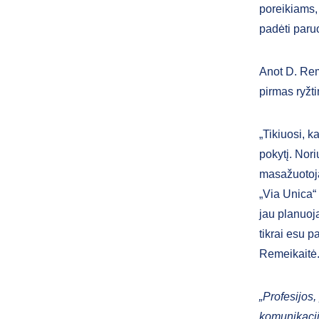
poreikiams,
padėti paruo
Anot D. Rem
pirmas ryžti
„Tikiuosi, 
pokytį. Nori
masažuotojai
„Via Unica“
jau planuoj
tikrai esu p
Remeikaitė
„Profesijos,
komunikacij