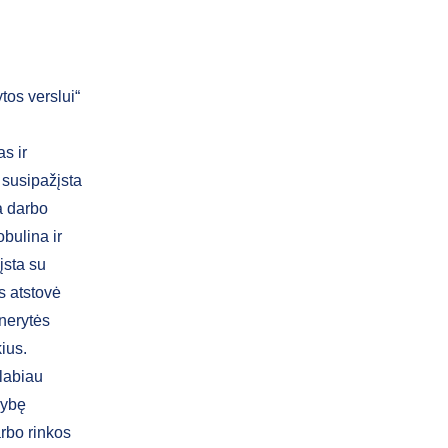
tos verslui“
s ir
 susipažįsta
a darbo
obulina ir
įsta su
s atstovė
nerytės
ius.
 labiau
mybę
arbo rinkos