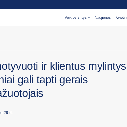
Veiklos sritys
Naujienos
Kvieti
otyvuoti ir klientus mylintys
iai gali tapti gerais
žuotojais
o 29 d.