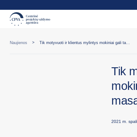
>
Naujienos
Tik motyvuoti ir klientus mylintys mokiniai gali tapti gerais masažuotojais
Tik m
mokin
masa
2021 m. spali