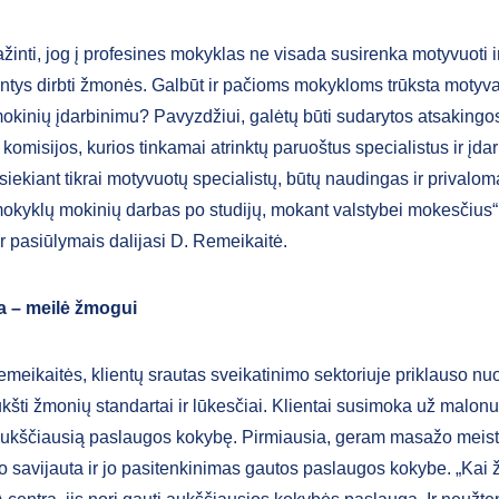
žinti, jog į profesines mokyklas ne visada susirenka motyvuoti ir 
tys dirbti žmonės. Galbūt ir pačioms mokykloms trūksta motyva
mokinių įdarbinimu? Pavyzdžiui, galėtų būti sudarytos atsakingo
omisijos, kurios tinkamai atrinktų paruoštus specialistus ir įdar
iekiant tikrai motyvuotų specialistų, būtų naudingas ir privalom
mokyklų mokinių darbas po studijų, mokant valstybei mokesčius“
r pasiūlymais dalijasi D. Remeikaitė.
a – meilė žmogui
eikaitės, klientų srautas sveikatinimo sektoriuje priklauso nuo 
kšti žmonių standartai ir lūkesčiai. Klientai susimoka už malonu
i aukščiausią paslaugos kokybę. Pirmiausia, geram masažo meistr
nto savijauta ir jo pasitenkinimas gautos paslaugos kokybe. „Ka