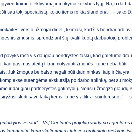
 įgyvendinimo efektyvumą ir mokymo kokybės lygį. Na, o darbdav
šti sau tokį specialistą, kokio jiems reikia šiandienai“, – sako D.
eikaitės, verslo užmojai dideli, tikimasi, kad šis bendradarbia
ngesnis žingsnis, sprendžiant šių kvalifikuotų darbuotojų proble
kad pavyks rasti vis daugiau bendrystės taškų, kad galėtume drau
u, kad pas mus ateitų tikrai motyvuoti žmonės, kurie geba būti
s. Juk žmogus be balso negali būti dainininkas, taip ir čia yra.
 komplekse surengėme ekskursiją po darbo aplinką, bet su mo
ame ir daugiau partnerystės galimybių. Norisi užmegzti glaudų r
asiryžusi skirti savo laiką tiems, kurie yra tikrai suinteresuoti“, – 
.
 pritaikytos verslui“ – VšĮ Centrinės projektų valdymo agentūros i
os kampanija, kuria skatinamas Lietuvos profesinio mokymo įsta