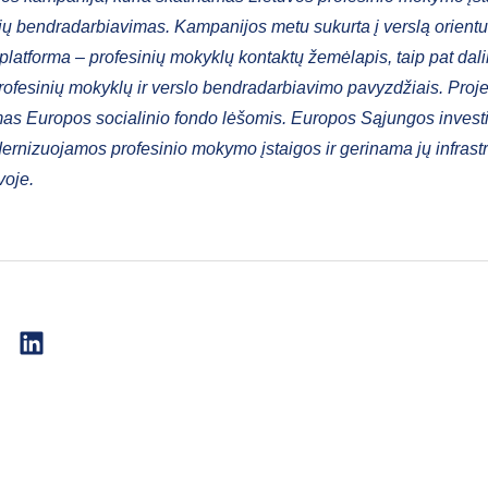
ių bendradarbiavimas. Kampanijos metu sukurta į verslą orient
 platforma – profesinių mokyklų kontaktų žemėlapis, taip pat da
profesinių mokyklų ir verslo bendradarbiavimo pavyzdžiais. Proj
as Europos socialinio fondo lėšomis. Europos Sąjungos investi
rnizuojamos profesinio mokymo įstaigos ir gerinama jų infrast
voje.