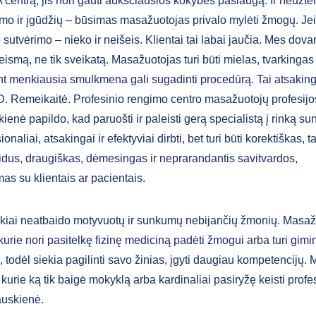
 centrą, jis nori gauti aukščiausios kokybės paslaugą. Ir neužte
mo ir įgūdžių – būsimas masažuotojas privalo mylėti žmogų. J
 sutvėrimo – nieko ir neišeis. Klientai tai labai jaučia. Mes do
smą, ne tik sveikatą. Masažuotojas turi būti mielas, tvarkingas 
t menkiausia smulkmena gali sugadinti procedūrą. Tai atsaking
D. Remeikaitė. Profesinio rengimo centro masažuotojų profesij
ienė papildo, kad paruošti ir paleisti gerą specialistą į rinką sunk
ionaliai, atsakingai ir efektyviai dirbti, bet turi būti korektiškas, t
idus, draugiškas, dėmesingas ir neprarandantis savitvardos,
s su klientais ar pacientais.
ūkiai neatbaido motyvuotų ir sunkumų nebijančių žmonių. Masažu
 kurie nori pasitelkę fizinę mediciną padėti žmogui arba turi gimi
, todėl siekia pagilinti savo žinias, įgyti daugiau kompetencijų. 
e, kurie ką tik baigė mokyklą arba kardinaliai pasiryžę keisti profes
auskienė.