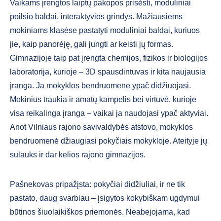
Vaikams įrengtos laiptų pakopos prisėsti, moduliniai
poilsio baldai, interaktyvios grindys. Mažiausiems
mokiniams klasėse pastatyti moduliniai baldai, kuriuos
jie, kaip panorėję, gali jungti ar keisti jų formas.
Gimnazijoje taip pat įrengta chemijos, fizikos ir biologijos
laboratorija, kurioje – 3D spausdintuvas ir kita naujausia
įranga. Ja mokyklos bendruomenė ypač didžiuojasi.
Mokinius traukia ir amatų kampelis bei virtuvė, kurioje
visa reikalinga įranga – vaikai ja naudojasi ypač aktyviai.
Anot Vilniaus rajono savivaldybės atstovo, mokyklos
bendruomenė džiaugiasi pokyčiais mokykloje. Ateityje jų
sulauks ir dar kelios rajono gimnazijos.
Pašnekovas pripažįsta: pokyčiai didžiuliai, ir ne tik
pastato, daug svarbiau – įsigytos kokybiškam ugdymui
būtinos šiuolaikiškos priemonės. Neabejojama, kad