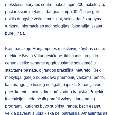
moksleivių kūrybos centre mokėsi apie 200 moksleivių,
pastaraisiais metais – daugiau kaip 700. Čia jie gali
rinktis daugybę veiklų: muzikinį, šokio, dailės ugdymą,
turizmą, informacines technologijas, fotografiją, skautų
būrelį ir t. t.
Kaip pasakojo Marijampolės moksleivių kūrybos centro
direktorė Beata Valungevičienė, iki imantis projekto
centras veikė sename apgriuvusiame sovietmečiu
statytame pastate, o įrangos praktiškai neturėjo. Kiek
mokytojai galėjo nupirkdavo priemonių vaikams, bet to,
kas brangu, jie tiesiog neišgalėjo įpirkti. Situaciją vos
prieš kelerius metus direktorė vadino tragiška. Projekto
investicijos leido ne tik pradėti vykdyti daug naujų
programų, kurioms buvo supirkta įranga, bet ir esamų
veiklą paversti šiuolaikiška bei patrauklia. Atnaujintas ne