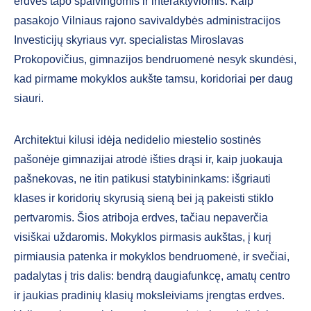
erdvės tapo spalvingomis ir interaktyviomis. Kaip
pasakojo Vilniaus rajono savivaldybės administracijos
Investicijų skyriaus vyr. specialistas Miroslavas
Prokopovičius, gimnazijos bendruomenė nesyk skundėsi,
kad pirmame mokyklos aukšte tamsu, koridoriai per daug
siauri.
Architektui kilusi idėja nedidelio miestelio sostinės
pašonėje gimnazijai atrodė išties drąsi ir, kaip juokauja
pašnekovas, ne itin patikusi statybininkams: išgriauti
klases ir koridorių skyrusią sieną bei ją pakeisti stiklo
pertvaromis. Šios atriboja erdves, tačiau nepaverčia
visiškai uždaromis. Mokyklos pirmasis aukštas, į kurį
pirmiausia patenka ir mokyklos bendruomenė, ir svečiai,
padalytas į tris dalis: bendrą daugiafunkcę, amatų centro
ir jaukias pradinių klasių moksleiviams įrengtas erdves.