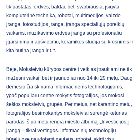
tik pastatas, erdvės, baldai, bet, svarbiausia, įsigyta
kompiuterinė technika, robotai, multimedijos, vaizdo
įranga, fotostudijos įranga, įranga specialiųjų poreikių
vaikams, muzikavimo erdvės įranga su profesionaliu
įgarsinimu ir apšvietimu, keramikos studija su krosnimis ir
kita būtina įranga ir t. t.
Beje, Moksleivių kūrybos centre į veiklas įtraukiami ne tik
mažesni vaikai, bet ir jaunuoliai nuo 14 iki 29 metų. Daug
dėmesio čia skiriama informacinėms technologijoms,
ypač populiaru centre mokytis fotografijos, jos mokosi
šešios moksleivių grupės. Per metus, net karantino metu,
fotografijos besimokantys moksleiviai surengė keturias
parodas, šiuo metu rengia miesto albumą. „Investicijos į
įrangą – tikrai vertingos. Informacinių technologijų
būreliuose naudojami naujausi robotai, skirti visų