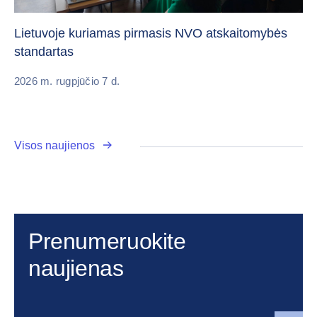
„C
vi
Lietuvoje kuriamas pirmasis NVO atskaitomybės
standartas
20
2026 m. rugpjūčio 7 d.
Visos naujienos
Prenumeruokite
naujienas