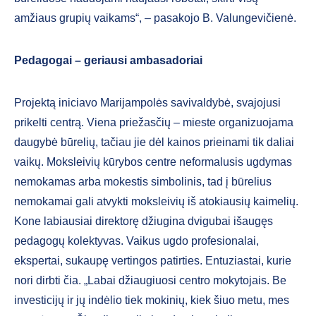
amžiaus grupių vaikams“, – pasakojo B. Valungevičienė.
Pedagogai – geriausi ambasadoriai
Projektą iniciavo Marijampolės savivaldybė, svajojusi
prikelti centrą. Viena priežasčių – mieste organizuojama
daugybė būrelių, tačiau jie dėl kainos prieinami tik daliai
vaikų. Moksleivių kūrybos centre neformalusis ugdymas
nemokamas arba mokestis simbolinis, tad į būrelius
nemokamai gali atvykti moksleivių iš atokiausių kaimelių.
Kone labiausiai direktorę džiugina dvigubai išaugęs
pedagogų kolektyvas. Vaikus ugdo profesionalai,
ekspertai, sukaupę vertingos patirties. Entuziastai, kurie
nori dirbti čia. „Labai džiaugiuosi centro mokytojais. Be
investicijų ir jų indėlio tiek mokinių, kiek šiuo metu, mes