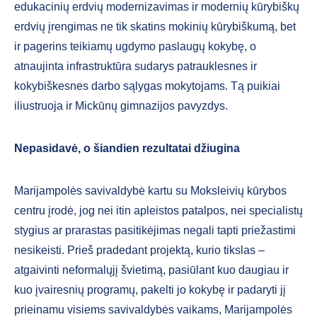
edukacinių erdvių modernizavimas ir modernių kūrybiškų
erdvių įrengimas ne tik skatins mokinių kūrybiškumą, bet
ir pagerins teikiamų ugdymo paslaugų kokybę, o
atnaujinta infrastruktūra sudarys patrauklesnes ir
kokybiškesnes darbo sąlygas mokytojams. Tą puikiai
iliustruoja ir Mickūnų gimnazijos pavyzdys.
Nepasidavė, o šiandien rezultatai džiugina
Marijampolės savivaldybė kartu su Moksleivių kūrybos
centru įrodė, jog nei itin apleistos patalpos, nei specialistų
stygius ar prarastas pasitikėjimas negali tapti priežastimi
nesikeisti. Prieš pradedant projektą, kurio tikslas –
atgaivinti neformalųjį švietimą, pasiūlant kuo daugiau ir
kuo įvairesnių programų, pakelti jo kokybę ir padaryti jį
prieinamu visiems savivaldybės vaikams, Marijampolės