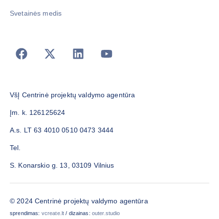
Svetainės medis
VšĮ Centrinė projektų valdymo agentūra
Įm. k. 126125624
A.s. LT 63 4010 0510 0473 3444
Tel.
S. Konarskio g. 13, 03109 Vilnius
© 2024 Centrinė projektų valdymo agentūra
sprendimas:
vcreate.lt
/ dizainas:
outer.studio