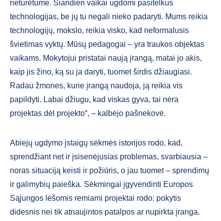
neturėtume. Šiandien vaikai ugdomi pasitelkus
technologijas, be jų tu negali nieko padaryti. Mums reikia
technologijų, mokslo, reikia visko, kad neformalusis
švietimas vyktų. Mūsų pedagogai – yra traukos objektas
vaikams. Mokytojui pristatai naują įrangą, matai jo akis,
kaip jis žino, ką su ja daryti, tuomet širdis džiaugiasi.
Radau žmones, kurie įrangą naudoja, ją reikia vis
papildyti. Labai džiugu, kad viskas gyva, tai nėra
projektas dėl projekto“, – kalbėjo pašnekovė.
Abiejų ugdymo įstaigų sėkmės istorijos rodo, kad,
sprendžiant net ir įsisenėjusias problemas, svarbiausia –
noras situaciją keisti ir požiūris, o jau tuomet – sprendimų
ir galimybių paieška. Sėkmingai įgyvendinti Europos
Sąjungos lėšomis remiami projektai rodo: pokytis
didesnis nei tik atnaujintos patalpos ar nupirkta įranga.