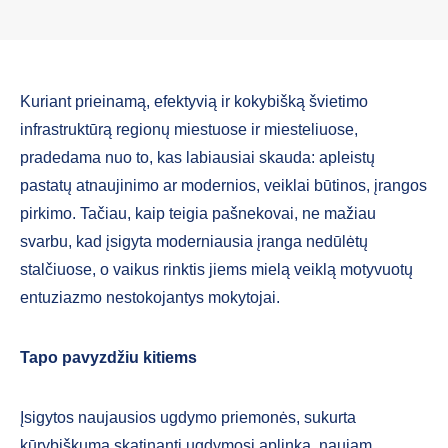
Kuriant prieinamą, efektyvią ir kokybišką švietimo
infrastruktūrą regionų miestuose ir miesteliuose,
pradedama nuo to, kas labiausiai skauda: apleistų
pastatų atnaujinimo ar modernios, veiklai būtinos, įrangos
pirkimo. Tačiau, kaip teigia pašnekovai, ne mažiau
svarbu, kad įsigyta moderniausia įranga nedūlėtų
stalčiuose, o vaikus rinktis jiems mielą veiklą motyvuotų
entuziazmo nestokojantys mokytojai.
Tapo pavyzdžiu kitiems
Įsigytos naujausios ugdymo priemonės, sukurta
kūrybiškumą skatinanti ugdymosi aplinka, naujam