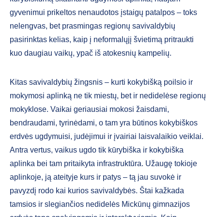
gyvenimui prikeltos nenaudotos įstaigų patalpos – toks
nelengvas, bet prasmingas regionų savivaldybių
pasirinktas kelias, kaip į neformalųjį švietimą pritraukti
kuo daugiau vaikų, ypač iš atokesnių kampelių.
Kitas savivaldybių žingsnis – kurti kokybišką poilsio ir
mokymosi aplinką ne tik miestų, bet ir nedidelėse regionų
mokyklose. Vaikai geriausiai mokosi žaisdami,
bendraudami, tyrinėdami, o tam yra būtinos kokybiškos
erdvės ugdymuisi, judėjimui ir įvairiai laisvalaikio veiklai.
Antra vertus, vaikus ugdo tik kūrybiška ir kokybiška
aplinka bei tam pritaikyta infrastruktūra. Užaugę tokioje
aplinkoje, ją ateityje kurs ir patys – tą jau suvokė ir
pavyzdį rodo kai kurios savivaldybės. Štai kažkada
tamsios ir slegiančios nedidelės Mickūnų gimnazijos