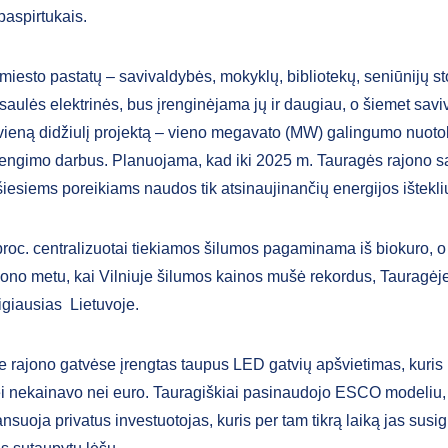
 paspirtukais.
miesto pastatų – savivaldybės, mokyklų, bibliotekų, seniūnijų st
 saulės elektrinės, bus įrenginėjama jų ir daugiau, o šiemet sav
vieną didžiulį projektą – vieno megavato (MW) galingumo nuoto
įrengimo darbus. Planuojama, kad iki 2025 m. Tauragės rajono 
šiesiems poreikiams naudos tik atsinaujinančių energijos ištekli
roc. centralizuotai tiekiamos šilumos pagaminama iš biokuro, o
ono metu, kai Vilniuje šilumos kainos mušė rekordus, Tauragėj
igiausias Lietuvoje.
se rajono gatvėse įrengtas taupus LED gatvių apšvietimas, kuris
i nekainavo nei euro. Tauragiškiai pasinaudojo ESCO modeliu
ansuoja privatus investuotojas, kuris per tam tikrą laiką jas susig