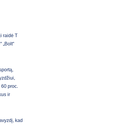
i raidė T
 „Bolt“
sportą,
yzdžiui,
 60 proc.
us ir
avyzdį, kad