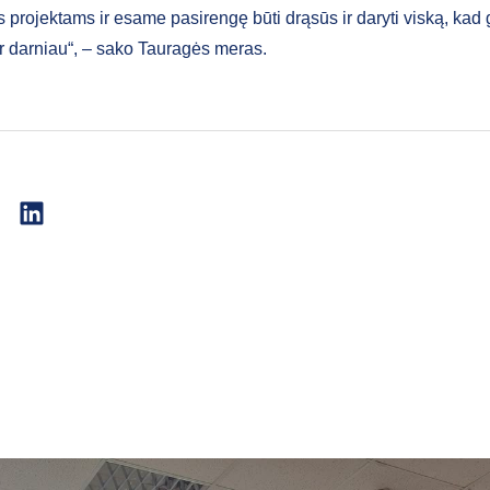
s projektams ir esame pasirengę būti drąsūs ir daryti viską, ka
ir darniau“, – sako Tauragės meras.