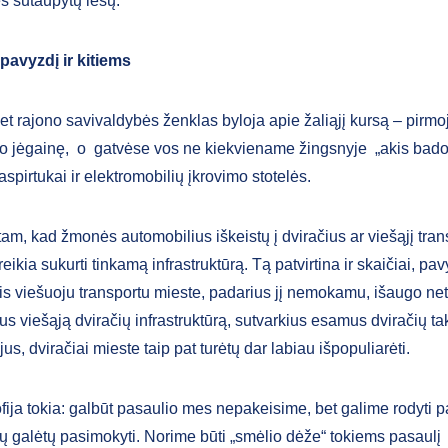
ės sutaupytų lėšų.
 pavyzdį ir kitiems
t rajono savivaldybės ženklas byloja apie žaliąjį kursą – pirmoj
o jėgainę, o gatvėse vos ne kiekviename žingsnyje „akis bado“
paspirtukai ir elektromobilių įkrovimo stotelės.
am, kad žmonės automobilius iškeistų į dviračius ar viešąjį tran
reikia sukurti tinkamą infrastruktūrą. Tą patvirtina ir skaičiai, pav
s viešuoju transportu mieste, padarius jį nemokamu, išaugo net
us viešąją dviračių infrastruktūrą, sutvarkius esamus dviračių tak
jus, dviračiai mieste taip pat turėtų dar labiau išpopuliarėti.
fija tokia: galbūt pasaulio mes nepakeisime, bet galime rodyti p
ūsų galėtų pasimokyti. Norime būti „smėlio dėže“ tokiems pasaulį