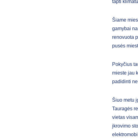
tapti klima
Šiame miest
gamybai naud
renovuota pu
pusės miest
Pokyčius ta
mieste jau 
padidinti n
Šiuo metu į
Tauragės re
vietas visa
įkrovimo sto
elektromobil