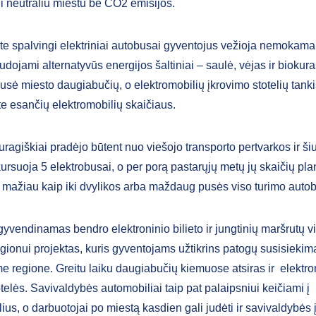
tui neutraliu miestu be CO2 emisijos.
e spalvingi elektriniai autobusai gyventojus vežioja nemokama
ojami alternatyvūs energijos šaltiniai – saulė, vėjas ir biokura
sė miesto daugiabučių, o elektromobilių įkrovimo stotelių tankis
e esančių elektromobilių skaičiaus.
uragiškiai pradėjo būtent nuo viešojo transporto pertvarkos ir š
kursuoja 5 elektrobusai, o per porą pastarųjų metų jų skaičių p
e mažiau kaip iki dvylikos arba maždaug pusės viso turimo auto
gyvendinamas bendro elektroninio bilieto ir jungtinių maršrutų 
gionui projektas, kuris gyventojams užtikrins patogų susisiekimą
me regione. Greitu laiku daugiabučių kiemuose atsiras ir elektro
telės. Savivaldybės automobiliai taip pat palaipsniui keičiami į
ius, o darbuotojai po miestą kasdien gali judėti ir savivaldybės 