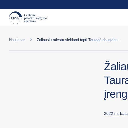
>
Naujienos
Žaliausiu miestu siekianti tapti Tauragė daugiabučių kiemuose įrengė dviračių saugyklas
Žalia
Taur
įreng
2022 m. bala