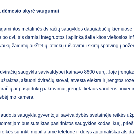
a dėmesio skyrė saugumui
agamintos metalinės dviračių saugyklos daugiabučių kiemuose 
po dvi, tris darniai integruotos į aplinką šalia kitos viešosios in
vaikų žaidimų aikštelių, atliekų rūšiavimui skirtų spalvingų pož
.
 dviračių saugykla savivaldybei kainavo 8800 eurų. Joje įrengta
užraktas, aštuoni dviračių stovai, atvesta elektra ir įrengtos roz
dviračių ar paspirtukų pakrovimui, įrengta lietaus vandens nuved
stebėjimo kamera.
audotis saugykla gyventojui savivaldybės svetainėje reikės užpi
omet jam bus suteiktas pasirinktos saugyklos kodas, kurį, prieš 
reikės surinkti mobiliajame telefone ir durys automatiškai atsida