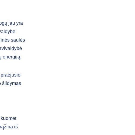
ogų jau yra
ivaldybė
linės saulės
savivaldybė
ų energiją.
 praėjusio
e šildymas
, kuomet
rąžina iš