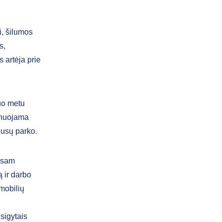
i, šilumos
s,
 artėja prie
iuo metu
lanuojama
busų parko.
visam
 ir darbo
mobilių
įsigytais