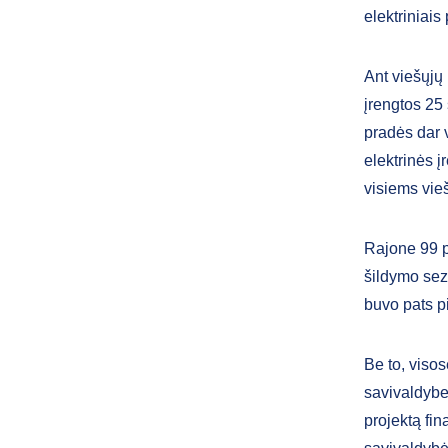
elektriniais
Ant viešųjų 
įrengtos 25
pradės dar 
elektrinės 
visiems vie
Rajone 99 p
šildymo sez
buvo pats p
Be to, viso
savivaldybe
projektą fin