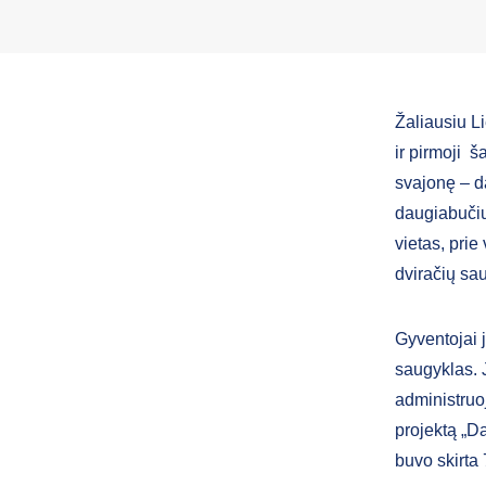
Žaliausiu Li
ir pirmoji 
svajonę – d
daugiabučių
vietas, prie
dviračių sa
Gyventojai j
saugyklas. 
administruo
projektą „D
buvo skirta 