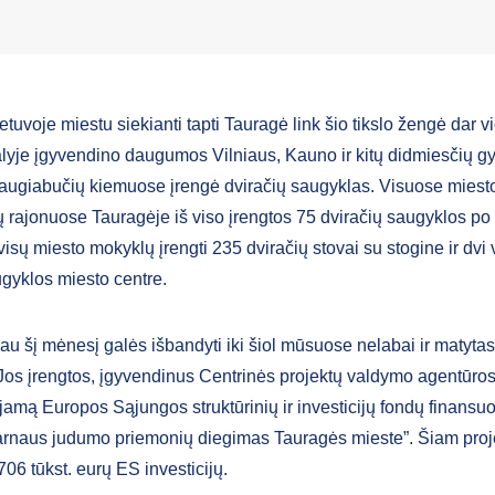
etuvoje miestu siekianti tapti Tauragė link šio tikslo žengė dar v
šalyje įgyvendino daugumos Vilniaus, Kauno ir kitų didmiesčių g
augiabučių kiemuose įrengė dviračių saugyklas. Visuose miest
 rajonuose Tauragėje iš viso įrengtos 75 dviračių saugyklos po
 visų miesto mokyklų įrengti 235 dviračių stovai su stogine ir dvi
ugyklos miesto centre.
au šį mėnesį galės išbandyti iki šiol mūsuose nelabai ir matytas
Jos įrengtos, įgyvendinus Centrinės projektų valdymo agentūro
jamą Europos Sąjungos struktūrinių ir investicijų fondų finans
arnaus judumo priemonių diegimas Tauragės mieste”. Šiam proje
706 tūkst. eurų ES investicijų.