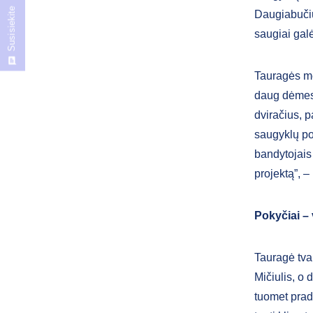
Susisiekite
Daugiabučių
saugiai gal
Tauragės me
daug dėmesi
dviračius, p
saugyklų po
bandytojais
projektą”, –
Pokyčiai –
Tauragė tva
Mičiulis, o 
tuomet pradė