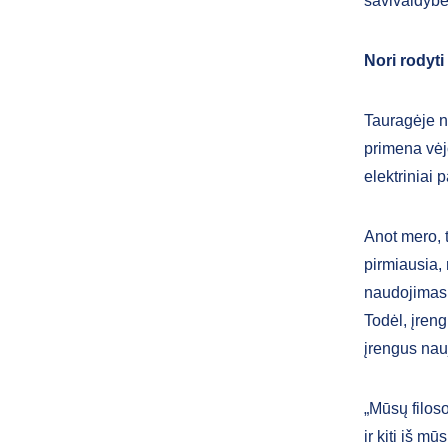
savivaldyb
Nori rodyti
Tauragėje ne
primena vėj
elektriniai 
Anot mero, t
pirmiausia, 
naudojimasi
Todėl, įreng
įrengus nau
„Mūsų filoso
ir kiti iš m