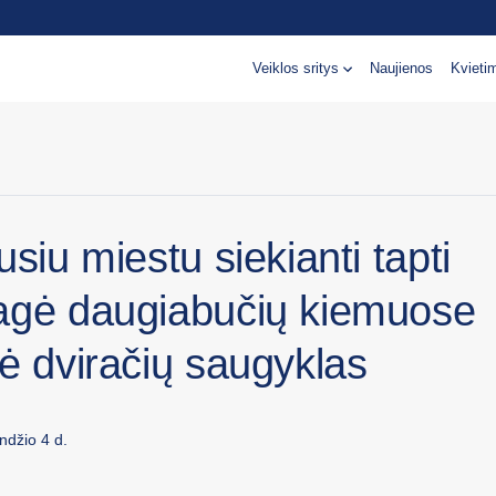
Veiklos sritys
Naujienos
Kvieti
usiu miestu siekianti tapti
agė daugiabučių kiemuose
ė dviračių saugyklas
ndžio 4 d.