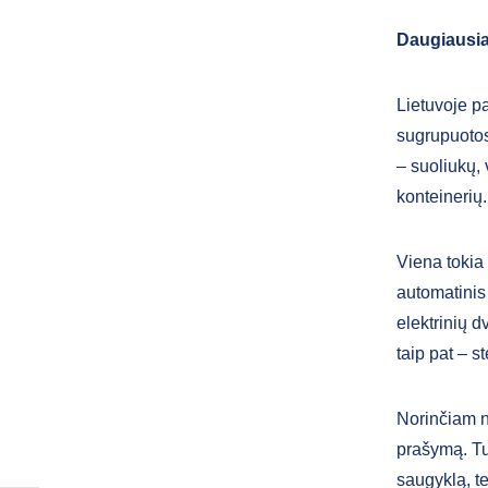
Daugiausi
Lietuvoje p
sugrupuotos 
– suoliukų, 
konteinerių
Viena tokia
automatinis 
elektrinių 
taip pat – 
Norinčiam n
prašymą. Tu
saugyklą, te