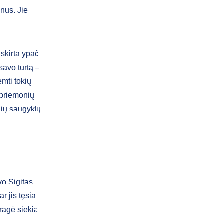
nus. Jie
skirta ypač
avo turtą –
emti tokių
 priemonių
čių saugyklų
vo Sigitas
r jis tęsia
ragė siekia