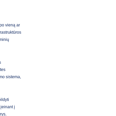
po vieną ar
frastruktūros
eminių
s
etes
imo sistema,
ldyti
įeinant į
rys.