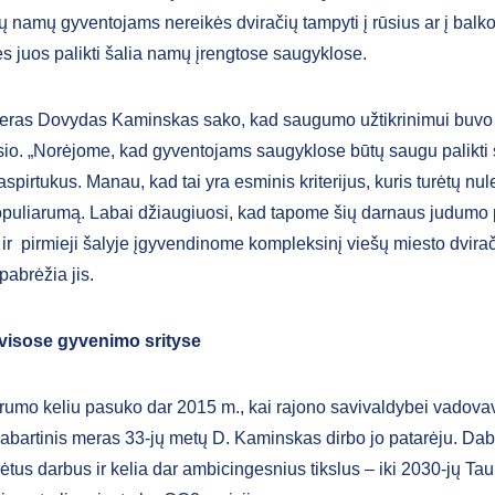
 namų gyventojams nereikės dviračių tampyti į rūsius ar į balko
ės juos palikti šalia namų įrengtose saugyklose.
ras Dovydas Kaminskas sako, kad saugumo užtikrinimui buvo 
o. „Norėjome, kad gyventojams saugyklose būtų saugu palikti s
aspirtukus. Manau, kad tai yra esminis kriterijus, kuris turėtų nul
puliarumą. Labai džiaugiuosi, kad tapome šių darnaus judumo
 ir pirmieji šalyje įgyvendinome kompleksinį viešų miesto dvira
 pabrėžia jis.
 visose gyvenimo srityse
rumo keliu pasuko dar 2015 m., kai rajono savivaldybei vadova
dabartinis meras 33-jų metų D. Kaminskas dirbo jo patarėju. Daba
tus darbus ir kelia dar ambicingesnius tikslus – iki 2030-jų Tau