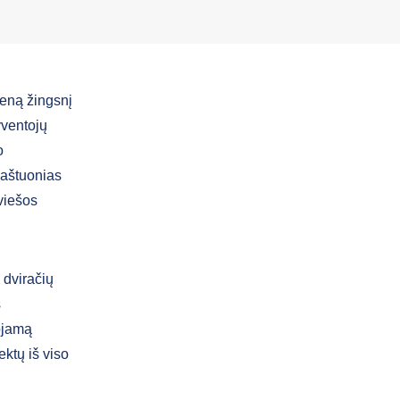
ieną žingsnį
yventojų
o
 aštuonias
 viešos
 dviračių
s
uojamą
ktų iš viso