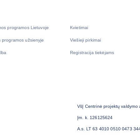
mos programos Lietuvoje
Kvietimai
 programos užsienyje
Viešieji pirkimai
lba
Registracija tiekėjams
VšĮ Centrinė projektų valdymo
Įm. k. 126125624
A.s. LT 63 4010 0510 0473 34