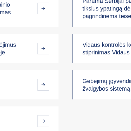
Parama Serbijai pa
inio
tikslus ypatingą dė
gumas
pagrindinėms teis
bėjimus
Vidaus kontrolės k
je
stiprinimas Vidaus 
Gebėjimų įgyvendin
žvalgybos sistemą 