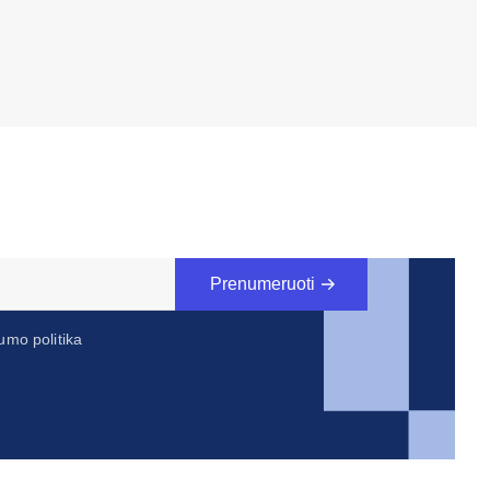
Prenumeruoti
umo politika