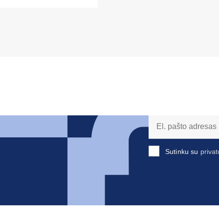
Sutinku su
privat