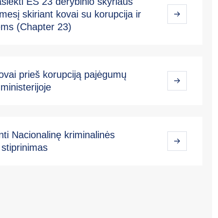
siekti ES 23 derybinio skyriaus
mesį skiriant kovai su korupcija ir
ėms (Chapter 23)
ovai prieš korupciją pajėgumų
ministerijoje
ti Nacionalinę kriminalinės
stiprinimas