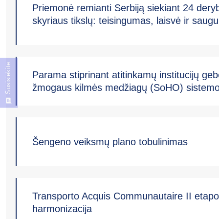
Priemonė remianti Serbiją siekiant 24 deryb
skyriaus tikslų: teisingumas, laisvė ir sau
Susisiekite
Parama stiprinant atitinkamų institucijų ge
žmogaus kilmės medžiagų (SoHO) sistemo
Šengeno veiksmų plano tobulinimas
Transporto Acquis Communautaire II etapo
harmonizacija