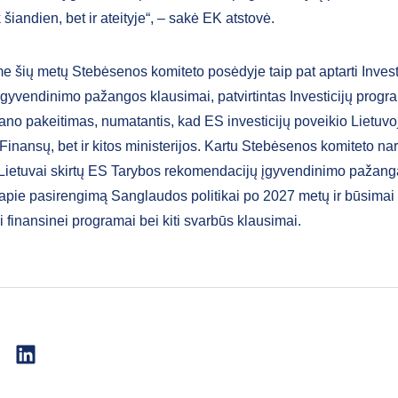
k šiandien, bet ir ateityje“, – sakė EK atstovė.
e šių metų Stebėsenos komiteto posėdyje taip pat aptarti Invest
gyvendinimo pažangos klausimai, patvirtintas Investicijų progr
lano pakeitimas, numatantis, kad ES investicijų poveikio Lietuvo
k Finansų, bet ir kitos ministerijos. Kartu Stebėsenos komiteto na
ir Lietuvai skirtų ES Tarybos rekomendacijų įgyvendinimo pažang
 apie pasirengimą Sanglaudos politikai po 2027 metų ir būsimai
 finansinei programai bei kiti svarbūs klausimai.