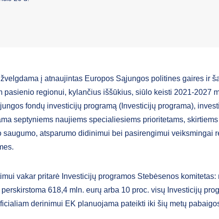
ižvelgdama į atnaujintas Europos Sąjungos politines gaires ir šal
 pasienio regionui, kylančius iššūkius, siūlo keisti 2021-2027 
ungos fondų investicijų programą (Investicijų programa), investi
ama septyniems naujiems specialiesiems prioritetams, skirtiems
o saugumo, atsparumo didinimui bei pasirengimui veiksmingai re
mes.
imui vakar pritarė Investicijų programos Stebėsenos komitetas:
 perskirstoma 618,4 mln. eurų arba 10 proc. visų Investicijų pro
ficialiam derinimui EK planuojama pateikti iki šių metų pabaigo