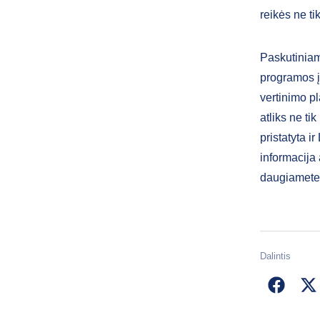
reikės ne ti
Paskutiniam
programos į
vertinimo p
atliks ne ti
pristatyta 
informacija
daugiametei
Dalintis