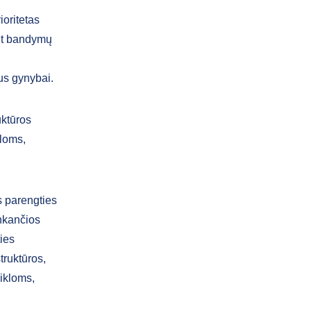
ioritetas
ant bandymų
us gynybai.
uktūros
kloms,
ės parengties
inkančios
ties
truktūros,
eikloms,