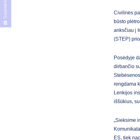
Susisiekite
Civilinės pa
būsto plėtro
anksčiau į I
(STEP) prior
Posėdyje da
dirbančio s
Stebėsenos 
rengdama ko
Lenkijos ins
iššūkius, su
„Sieksime in
Komunikatas,
ES, tiek na