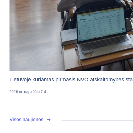
Lietuvoje kuriamas pirmasis NVO atskaitomybės sta
2026 m. rugpjūčio 7 d.
Visos naujienos