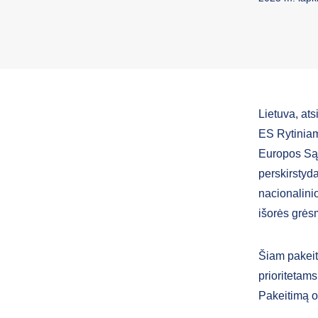
Lietuva, ats
ES Rytiniam
Europos Sąj
perskirstyd
nacionalini
išorės grės
Šiam pakeit
prioritetams
Pakeitimą o