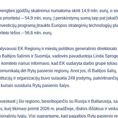
rengties įgūdžių skatinimui numatoma skirti 14,9 mln. eurų, o so
s prioritetui – 54,9 mln. eurų. Į perskirstymų sumą taip pat įska
nvesticijų programą įtraukto Europos strateginių technologijų pl
iteto lėšos – 56,6 mln. eurų.
lyvavusi EK Regionų ir miestų politikos generalinio direktorato 
u Baltijos šalimis ir Suomija, vadovės pavaduotoja Linda Sprog
komiteto narius informavo, kad EK sudaryta darbo grupė toliau 
munikatą dėl Rytų pasienio regionų. Anot jos, iš Baltijos šalių,
titucijų ir organizacijų buvo sulaukta 249 įrodymų, patvirtinančių
 kuriais susiduria Rytų pasienio šalys.
vestuoti į šio regiono, besiribojančio su Rusija ir Baltarusija, 
 kurį tikimasi priimti 2026 m. pradžioje, išskirs iššūkius ir veik
cionaliniu lygiu. Visi suprantame, kad pagalbos Rytų pasienio 