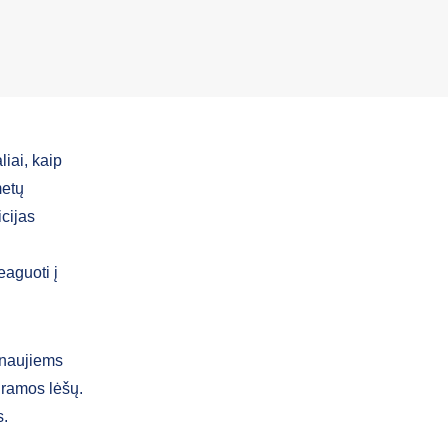
iai, kaip
metų
cijas
aguoti į
 naujiems
gramos lėšų.
s.