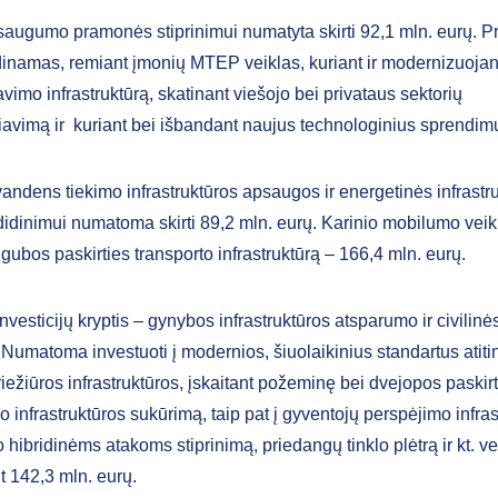
saugumo pramonės stiprinimui numatyta skirti 92,1 mln. eurų. Pr
inamas, remiant įmonių MTEP veiklas, kuriant ir modernizuoj
avimo infrastruktūrą, skatinant viešojo bei privataus sektorių
avimą ir kuriant bei išbandant naujus technologinius sprendim
andens tiekimo infrastruktūros apsaugos ir energetinės infrastr
idinimui numatoma skirti 89,2 mln. eurų. Karinio mobilumo vei
igubos paskirties transporto infrastruktūrą – 166,4 mln. eurų.
investicijų kryptis – gynybos infrastruktūros atsparumo ir civilin
. Numatoma investuoti į modernios, šiuolaikinius standartus atit
iežiūros infrastruktūros, įskaitant požeminę bei dvejopos paskir
infrastruktūros sukūrimą, taip pat į gyventojų perspėjimo infras
hibridinėms atakoms stiprinimą, priedangų tinklo plėtrą ir kt. v
t 142,3 mln. eurų.