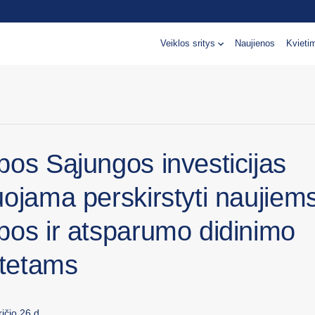
Veiklos sritys
Naujienos
Kvieti
pos Sąjungos investicijas
uojama perskirstyti naujiem
bos ir atsparumo didinimo
itetams
ičio 26 d.