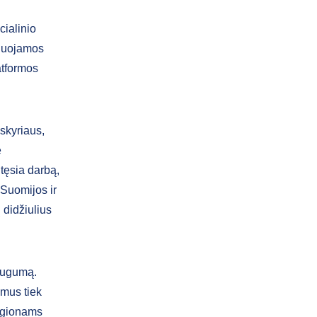
cialinio
ičiuojamos
atformos
skyriaus,
e
tęsia darbą,
 Suomijos ir
 didžiulius
saugumą.
smus tiek
regionams