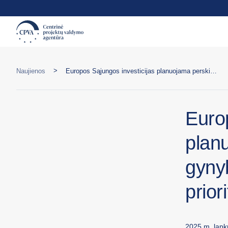
>
Naujienos
Europos Sąjungos investicijas planuojama perskirstyti naujiems gynybos ir atsparumo didinimo prioritetams
Euro
plan
gyny
prior
2025 m. lapkr