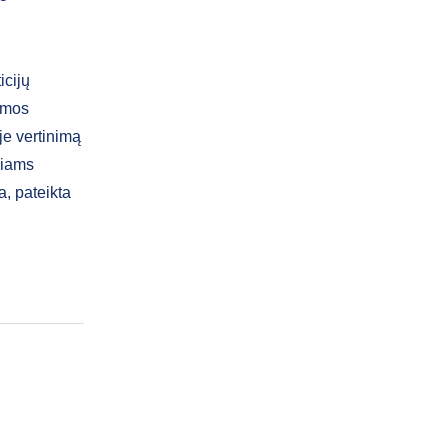
icijų
amos
je vertinimą
riams
a, pateikta