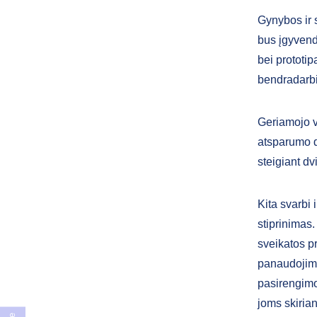
Gynybos ir 
bus įgyvend
bei prototip
bendradarbi
Geriamojo v
atsparumo d
steigiant dv
Kita svarbi 
stiprinimas
sveikatos pr
panaudojimo 
pasirengimo 
joms skirian