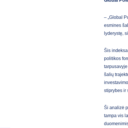
Global Powe
– „Global Po
esmines šali
lyderystę, s
Šis indeksas
politikos fo
tarpusavyje
šalių trajekt
investavimo 
stiprybes ir
Ši analizė p
tampa vis l
duomenimis. 