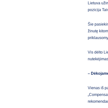
Lietuva uži
pozicija Ta
Šie pasiekim
žinutę kito
priklausomy
Vis dėlto Li
nutekėjimas.
– Dėkojame 
Vienas iš p
„Compensa“ k
rekomendaci