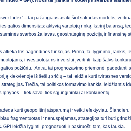
r Index – GPI). Koks tai įrankis ir kodėl jis svarbus šiandi
wer Index“ – tai pažangiausias iki šiol sukurtas modelis, vertin
es galios dimensijas: aktyvią vartotojų rinką, karinį balansą, t
isteminės svarbos žaliavas, geostrateginę poziciją ir finansinę s
 atlieka tris pagrindines funkcijas. Pirma, tai lyginimo įrankis, l
rmuotojams, investuotojams ir verslui įvertinti, kaip šalys konkur
 galios požiūriu. Antra, tai prognozavimo priemonė, padedanti s
oriją kiekvienoje iš šešių sričių – tai leidžia kurti tvirtesnes verslo
strategijas. Trečia, tai politikos formavimo įrankis, leidžiantis ide
 silpnybes – tiek savo, tiek sąjungininkų ar konkurentų.
adeda kurti geopolitinį atsparumą ir veikti efektyviau. Šiandien,
abiau fragmentuotas ir nenuspėjamas, strategijos turi būti grind
GPI leidžia lyginti, prognozuoti ir pasiruošti tam, kas laukia.