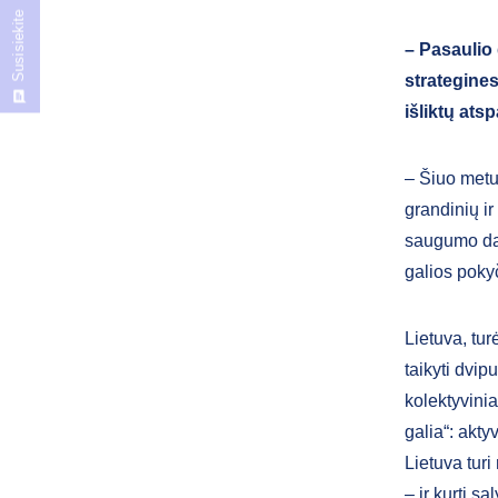
Susisiekite
– Pasaulio
strategines
išliktų ats
– Šiuo metu 
grandinių i
saugumo dali
galios poky
Lietuva, tu
taikyti dvip
kolektyvinia
galia“: aktyv
Lietuva turi
– ir kurti s