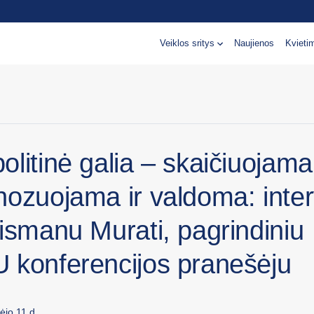
Veiklos sritys
Naujienos
Kvieti
litinė galia – skaičiuojama
nozuojama ir valdoma: inter
ismanu Murati, pagrindiniu
 konferencijos pranešėju
ėjo 11 d.