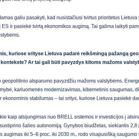
mas galiu pasakyti, kad nusistačiusi tvirtus prioritetus Lietuva
 į ES ir pasiekė tvirtą ekonomikos augimą. Tai galima laikyti pa
lstybėms.
mis, kuriose srityse Lietuva padarė reikšmingą pažangą geop
kontekste? Ar tai gali būti pavyzdys kitoms mažoms vals
o geopolitinio atsparumo pavyzdžiu mažoms valstybėms. Energ
mybė, kariuomenės modernizavimas, kibernetinis saugumas, di
r ekonominis stabilumas – tai sritys, kuriose Lietuva pasiekė d
okie kaip atsijungimas nuo BRELL sistemos ir investicijos į atsi
sustiprino šalies autonomiją. Gynybos biudžetas, siekiantis 2,8 
 augimas iki 5–6 proc. iki 2030 m., rodo visapusišką saugumo s