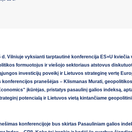
d. Vilniuje vyksianti tarptautinė konferencija ES+U kviečia 
olitikos formuotojus ir viešojo sektoriaus atstovus diskutuot
ungos investicijų poveikį ir Lietuvos strateginę vertę Euro
s konferencijos pranešėjas – Klismanas Murati, geopolitiko
Economics“ įkūrėjas, pristatys pasaulinį galios indeksą, ap
trateginį potencialą ir Lietuvos vietą kintančiame geopoliti
nešimas konferencijoje bus skirtas Pasauliniam galios indek