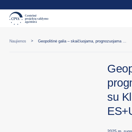
>
Naujienos
Geopolitinė galia – skaičiuojama, prognozuojama ir valdoma: interviu su Klismanu Murati, pagrindiniu ES+U konferencijos pranešėju
Geopo
prog
su Kl
ES+U
2025 m. rugs