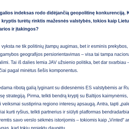
 galios indeksas rodo didėjančią geopolitinę konkurenciją. 
 kryptis turėtų rinktis mažesnės valstybės, tokios kaip Liet
parios ir įtakingos?
vyksta ne tik politinių įtampų augimas, bet ir esminis prekybos,
r gamybos geografijos persiorientavimas – visa tai tampa nacion
mi. Tai iš dalies lemia JAV užsienio politika, bet dar svarbiau –
čiai pagal minėtus šešis komponentus.
rėdama ribotą galią lyginant su didesnėmis ES valstybėmis ar Rus
usę strategiją. Pirma, telkti bendrą kryptį su Baltijos kaimynėmis,
i veiksmai sustiprina regiono interesų apsaugą. Antra, tapti „pa
iai kurti ryšius, telkti partnerius ir siūlyti platformas bendradarbi
 remtis savo verslo sėkmės istorijomis – tokiomis kaip „Vinted“ 
ąlygas, kad tokių projektų daugėtų.