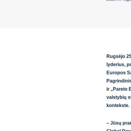
Rugsėjo 25 
lyderius, p
Europos Sąj
Pagrindini
ir „Pareto 
valstybių s
kontekste.
– Jūsų pra