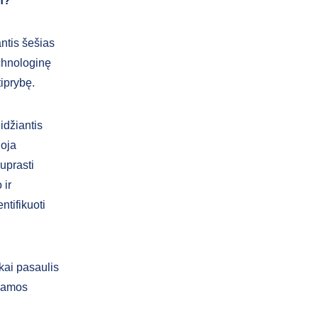
en?
antis šešias
echnologinę
tiprybę.
eidžiantis
uoja
uprasti
 ir
ntifikuoti
 kai pasaulis
žiamos