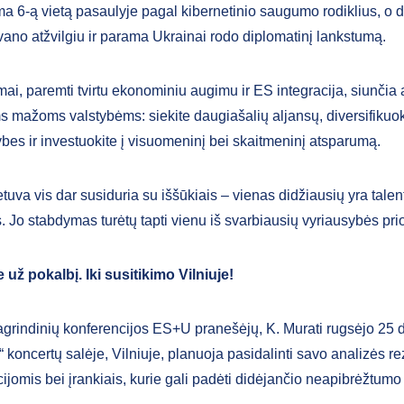
ma 6-ą vietą pasaulyje pagal kibernetinio saugumo rodiklius, o d
ivano atžvilgiu ir parama Ukrainai rodo diplomatinį lankstumą.
ai, paremti tvirtu ekonominiu augimu ir ES integracija, siunčia 
ms mažoms valstybėms: siekite daugiašalių aljansų, diversifikuok
bes ir investuokite į visuomeninį bei skaitmeninį atsparumą.
etuva vis dar susiduria su iššūkiais – vienas didžiausių yra talen
 Jo stabdymas turėtų tapti vienu iš svarbiausių vyriausybės prio
už pokalbį. Iki susitikimo Vilniuje!
agrindinių konferencijos ES+U pranešėjų, K. Murati rugsėjo 25 
oncertų salėje, Vilniuje, planuoja pasidalinti savo analizės rez
jomis bei įrankiais, kurie gali padėti didėjančio neapibrėžtumo 