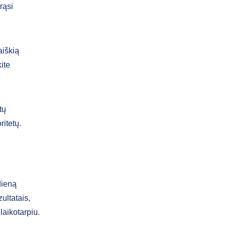
rąsi
aiškią
ite
tų
ritetų.
dieną
ultatais,
laikotarpiu.