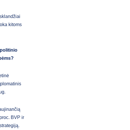
 sklandžiai
moka kitoms
olitinio
tybėms?
etinė
plomatinis
aug.
naujinančią
proc. BVP ir
trategiją.