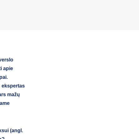
verslo
i apie
pai.
s ekspertas
tars mažų
niame
sui (angl.