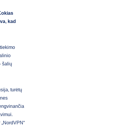
Kokias
uva, kad
 tiekimo
alinio
 šalių
ija, turėtų
 nes
lengvinančia
avimui.
ar „NordVPN“