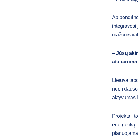
Apibendrinda
integravosi
mažoms va
– Jūsų aki
atsparumo 
Lietuva tap
nepriklauso
aktyvumas i
Projektai, t
energetiką, 
planuojamas