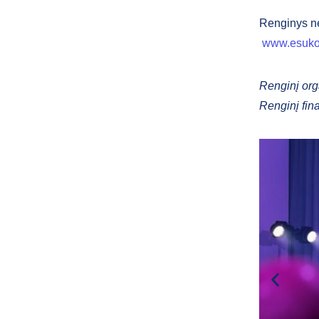
Renginys ne
www.esukon
Renginį org
Renginį fin