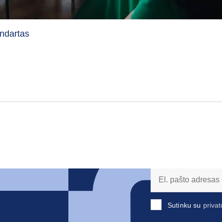
ndartas
Sutinku su
privat