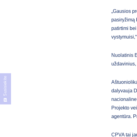
„Gausios pr
pasiryžimą b
patirtimi be
vystymuisi,“
Nuolatinis E
uždavinius,
Susisiekite
Aštuoniolik
dalyvauja Dv
nacionalinei
Projekto vei
agentūra. P
CPVA tai ja