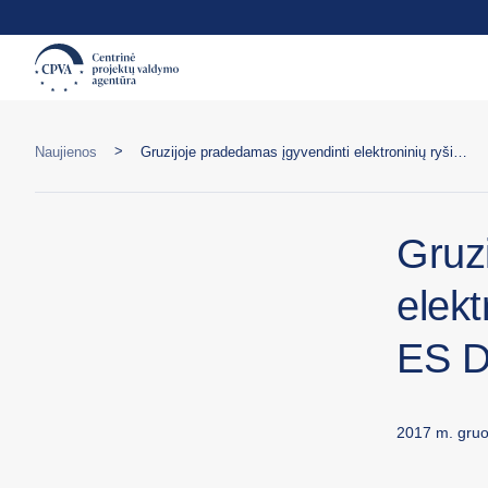
>
Naujienos
Gruzijoje pradedamas įgyvendinti elektroninių ryšių reguliavimo srities ES Dvynių projektas
Gruz
elekt
ES D
2017 m. gruo