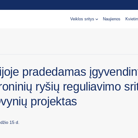
Veiklos sritys
Naujienos
Kvieti
ijoje pradedamas įgyvendint
roninių ryšių reguliavimo sri
vynių projektas
džio 15 d.