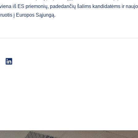
 viena iš ES priemonių, padedančių šalims kandidatėms ir nau
gruotis į Europos Sąjungą.