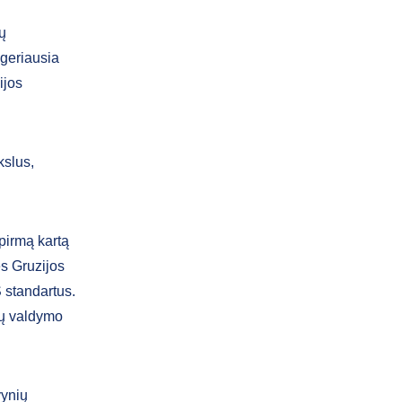
ų
 geriausia
ijos
kslus,
pirmą kartą
ės Gruzijos
S standartus.
ktų valdymo
vynių