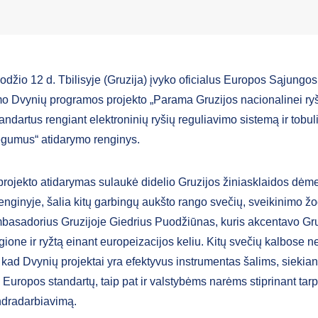
odžio 12 d. Tbilisyje (Gruzija) įvyko oficialus Europos Sąjungos
o Dvynių programos projekto „Parama Gruzijos nacionalinei ryš
ndartus rengiant elektroninių ryšių reguliavimo sistemą ir tobul
ėgumus“ atidarymo renginys.
rojekto atidarymas sulaukė didelio Gruzijos žiniasklaidos dėme
enginyje, šalia kitų garbingų aukšto rango svečių, sveikinimo žo
basadorius Gruzijoje Giedrius Puodžiūnas, kuris akcentavo Gr
gione ir ryžtą einant europeizacijos keliu. Kitų svečių kalbose n
 kad Dvynių projektai yra efektyvus instrumentas šalims, siekia
ie Europos standartų, taip pat ir valstybėms narėms stiprinant tar
endradarbiavimą.