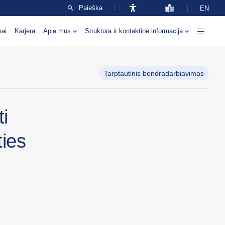
Paieška
EN
mai
Karjera
Apie mus
Struktūra ir kontaktinė informacija
Tarptautinis bendradarbiavimas
i
ties