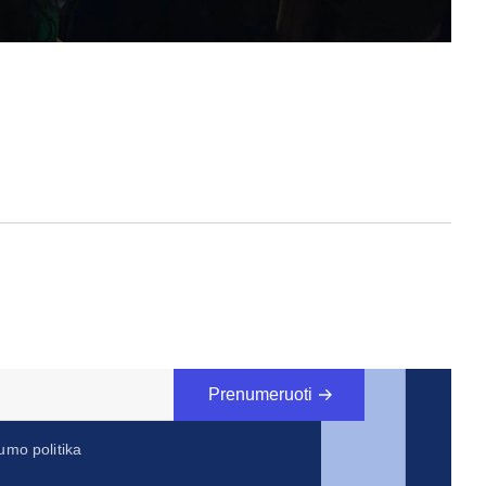
2026 
Prenumeruoti
umo politika