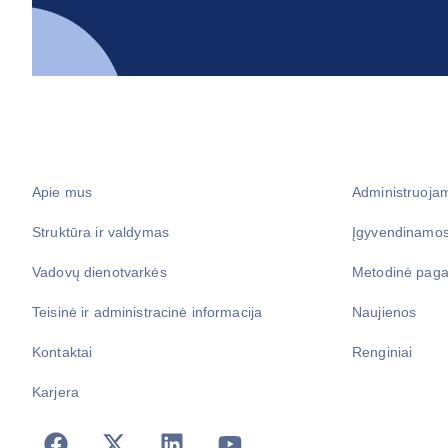
Apie mus
Administruoja
Struktūra ir valdymas
Įgyvendinamos
Vadovų dienotvarkės
Metodinė paga
Teisinė ir administracinė informacija
Naujienos
Kontaktai
Renginiai
Karjera