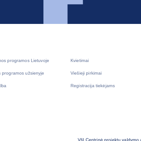
mos programos Lietuvoje
Kvietimai
 programos užsienyje
Viešieji pirkimai
lba
Registracija tiekėjams
VšĮ Centrinė projektų valdymo