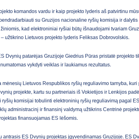
ojekto komandos vardu ir kaip projekto lyderis aš patvirtinu mūs
endradarbiauti su Gruzijos nacionaline ryšių komisija ir dalytis
i žiniomis, kad elektroniniai ryšiai būtų išnaudojami tvariam Gruz
 – užtikrino Lietuvos projekto lyderis Feliksas Dobrovolskis.
S Dvynių patarėjas Gruzijoje Giedrius Pūras pristatė projekto ti
 numatomas vykdyti veiklas ir laukiamus rezultatus.
a mėnesių Lietuvos Respublikos ryšių reguliavimo tarnyba, kuri 
ynių projekte, kartu su partneriais iš Vokietijos ir Lenkijos pad
 ryšių komisijai tobulinti elektroninių ryšių reguliavimą pagal E
klų administracinį ir finansinį valdymą užtikrins Centrinė proje
rojektas finansuojamas ES lėšomis.
u antrasis ES Dvynių projektas įgyvendinamas Gruzijoje. ES D