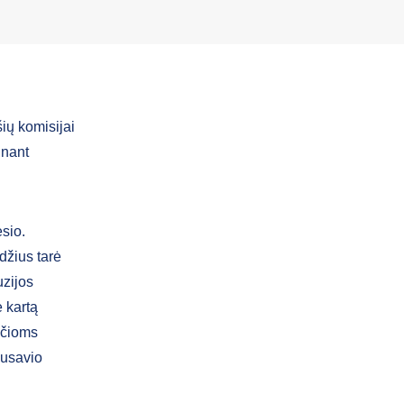
ių komisijai
inant
sio.
džius tarė
uzijos
e kartą
nčioms
pusavio