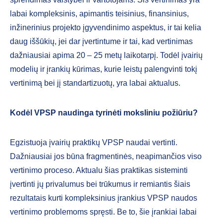
labai kompleksinis, apimantis teisinius, finansinius,
inžinerinius projekto įgyvendinimo aspektus, ir tai kelia
daug iššūkių, jei dar įvertintume ir tai, kad vertinimas
dažniausiai apima 20 – 25 metų laikotarpį. Todėl įvairių
modelių ir įrankių kūrimas, kurie leistų palengvinti tokį
vertinimą bei jį standartizuotų, yra labai aktualus.
Kodėl VPSP naudinga tyrinėti moksliniu požiūriu?
Egzistuoja įvairių praktikų VPSP naudai vertinti.
Dažniausiai jos būna fragmentinės, neapimančios viso
vertinimo proceso. Aktualu šias praktikas sisteminti
įvertinti jų privalumus bei trūkumus ir remiantis šiais
rezultatais kurti kompleksinius įrankius VPSP naudos
vertinimo problemoms spręsti. Be to, šie įrankiai labai