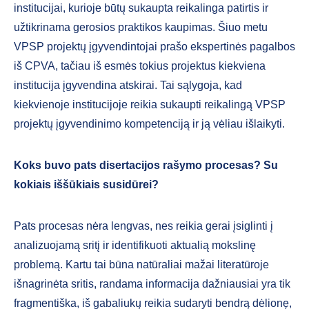
institucijai, kurioje būtų sukaupta reikalinga patirtis ir
užtikrinama gerosios praktikos kaupimas. Šiuo metu
VPSP projektų įgyvendintojai prašo ekspertinės pagalbos
iš CPVA, tačiau iš esmės tokius projektus kiekviena
institucija įgyvendina atskirai. Tai sąlygoja, kad
kiekvienoje institucijoje reikia sukaupti reikalingą VPSP
projektų įgyvendinimo kompetenciją ir ją vėliau išlaikyti.
Koks buvo pats disertacijos rašymo procesas? Su
kokiais iššūkiais susidūrei?
Pats procesas nėra lengvas, nes reikia gerai įsiglinti į
analizuojamą sritį ir identifikuoti aktualią mokslinę
problemą. Kartu tai būna natūraliai mažai literatūroje
išnagrinėta sritis, randama informacija dažniausiai yra tik
fragmentiška, iš gabaliukų reikia sudaryti bendrą dėlionę,