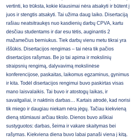
vertinti, ko trūksta, kokie klausimai nėra atsakyti ir būtent į
juos ir stengtis atsakyti. Tai užima daug laiko. Disertaciją
rašiau neatsitraukęs nuo kasdienių darbų CPVA, kartu
dėsčiau studentams ir dar esu tėtis, auginantis 2
mažamečius berniukus. Tiek darbų vienu metu tikrai yra
iššūkis. Disertacijos rengimas – tai nėra tik pačios
disertacijos rašymas. Be jo tai apima ir mokslinių
straipsnių rengimą, dalyvavimą mokslinėse
konferencijose, paskaitas, laikomus egzaminus, gynimus
ir kita. Todėl disertacijos rengimui buvo paskirtas visas
mano laisvalaikis. Tai buvo ir atostogų laikas, ir
savaitgaliai, ir naktinis darbas… Kartais atrodė, kad norisi
tik miego ir daugiau niekam nėra jėgų. Tačiau kiekvieną
dieną stūmiausi arčiau tikslo. Dienos buvo aiškiai
sustyguotos: darbas, šeima ir vakare skaitymas bei
rašymas. Kiekviena diena buvo labai panaši viena į kitą.