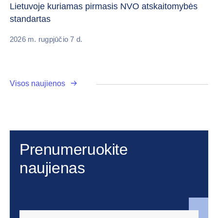
vi
Lietuvoje kuriamas pirmasis NVO atskaitomybės
standartas
20
2026 m. rugpjūčio 7 d.
Visos naujienos
Prenumeruokite
naujienas