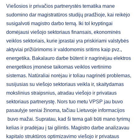
Viešosios ir privačios partnerystės tematika mane
sudomino dar magistratūros studijų pradžioje, kai reikėjo
susigalvoti magistro darbo temą. Iki tol kryptingai
domėjausi viešojo sektoriaus finansais, ekonominės
veiklos sektoriais, kurie įprastai yra priskiriami valstybės
aktyviai prižiūrimoms ir valdomomis sritims kaip pvz.,
energetika. Bakalauro darbe būtent ir nagrinėjau elektros
energetikos įmonėse taikomas veiklos vertinimo
sistemas. Natūraliai norėjau ir toliau nagrinėti problemas,
susijusias su viešojo sektoriaus veikla ir, skaitydamas
mokslinius straipsnius, atradau viešojo ir privataus
sektoriaus partnerystę. Nors tuo metu VPSP jau buvo
pasaulyje seniai žinoma, tačiau Lietuvoje informacijos
buvo mažai. Supratau, kad ši tema gali būti mano tyrimų
kelias ir pradėjau į tai gilintis. Magistro darbe analizavau
kapitalo struktūros optimizavimo viešojo ir privataus