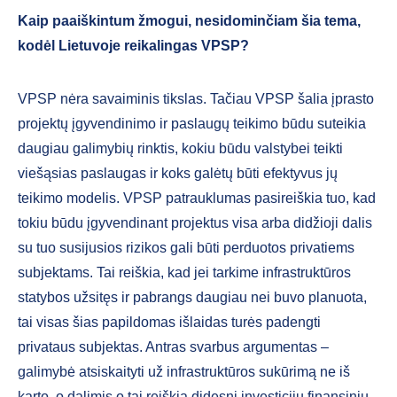
Kaip paaiškintum žmogui, nesidominčiam šia tema,
kodėl Lietuvoje reikalingas VPSP?
VPSP nėra savaiminis tikslas. Tačiau VPSP šalia įprasto
projektų įgyvendinimo ir paslaugų teikimo būdu suteikia
daugiau galimybių rinktis, kokiu būdu valstybei teikti
viešąsias paslaugas ir koks galėtų būti efektyvus jų
teikimo modelis. VPSP patrauklumas pasireiškia tuo, kad
tokiu būdu įgyvendinant projektus visa arba didžioji dalis
su tuo susijusios rizikos gali būti perduotos privatiems
subjektams. Tai reiškia, kad jei tarkime infrastruktūros
statybos užsitęs ir pabrangs daugiau nei buvo planuota,
tai visas šias papildomas išlaidas turės padengti
privataus subjektas. Antras svarbus argumentas –
galimybė atsiskaityti už infrastruktūros sukūrimą ne iš
karto, o dalimis o tai reiškia didesnį investicijų finansinių