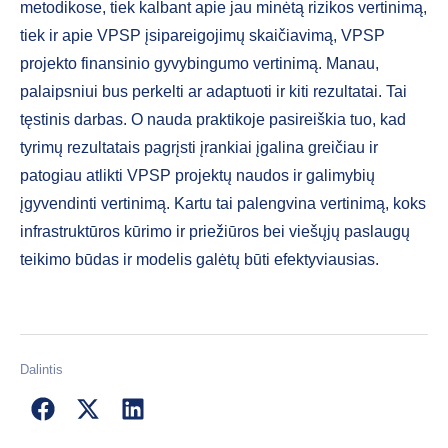
metodikose, tiek kalbant apie jau minėtą rizikos vertinimą,
tiek ir apie VPSP įsipareigojimų skaičiavimą, VPSP
projekto finansinio gyvybingumo vertinimą. Manau,
palaipsniui bus perkelti ar adaptuoti ir kiti rezultatai. Tai
tęstinis darbas. O nauda praktikoje pasireiškia tuo, kad
tyrimų rezultatais pagrįsti įrankiai įgalina greičiau ir
patogiau atlikti VPSP projektų naudos ir galimybių
įgyvendinti vertinimą. Kartu tai palengvina vertinimą, koks
infrastruktūros kūrimo ir priežiūros bei viešųjų paslaugų
teikimo būdas ir modelis galėtų būti efektyviausias.
Dalintis