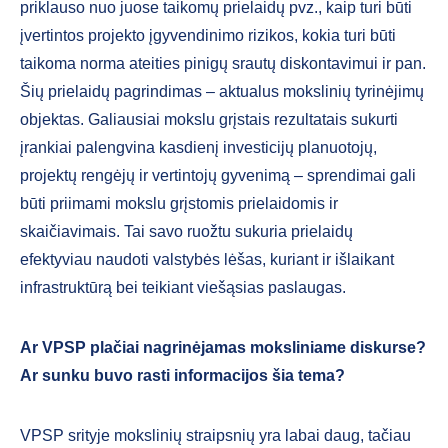
priklauso nuo juose taikomų prielaidų pvz., kaip turi būti
įvertintos projekto įgyvendinimo rizikos, kokia turi būti
taikoma norma ateities pinigų srautų diskontavimui ir pan.
Šių prielaidų pagrindimas – aktualus mokslinių tyrinėjimų
objektas. Galiausiai mokslu grįstais rezultatais sukurti
įrankiai palengvina kasdienį investicijų planuotojų,
projektų rengėjų ir vertintojų gyvenimą – sprendimai gali
būti priimami mokslu grįstomis prielaidomis ir
skaičiavimais. Tai savo ruožtu sukuria prielaidų
efektyviau naudoti valstybės lėšas, kuriant ir išlaikant
infrastruktūrą bei teikiant viešąsias paslaugas.
Ar VPSP plačiai nagrinėjamas moksliniame diskurse?
Ar sunku buvo rasti informacijos šia tema?
VPSP srityje mokslinių straipsnių yra labai daug, tačiau