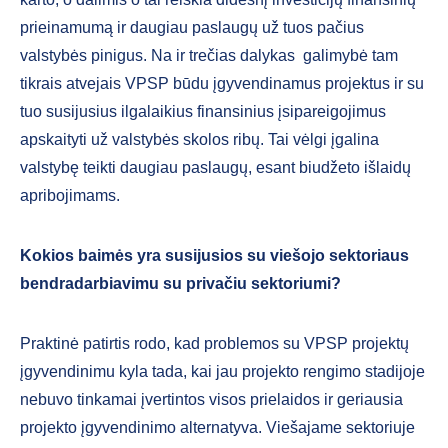
prieinamumą ir daugiau paslaugų už tuos pačius
valstybės pinigus. Na ir trečias dalykas galimybė tam
tikrais atvejais VPSP būdu įgyvendinamus projektus ir su
tuo susijusius ilgalaikius finansinius įsipareigojimus
apskaityti už valstybės skolos ribų. Tai vėlgi įgalina
valstybę teikti daugiau paslaugų, esant biudžeto išlaidų
apribojimams.
Kokios baimės yra susijusios su viešojo sektoriaus
bendradarbiavimu su privačiu sektoriumi?
Praktinė patirtis rodo, kad problemos su VPSP projektų
įgyvendinimu kyla tada, kai jau projekto rengimo stadijoje
nebuvo tinkamai įvertintos visos prielaidos ir geriausia
projekto įgyvendinimo alternatyva. Viešajame sektoriuje