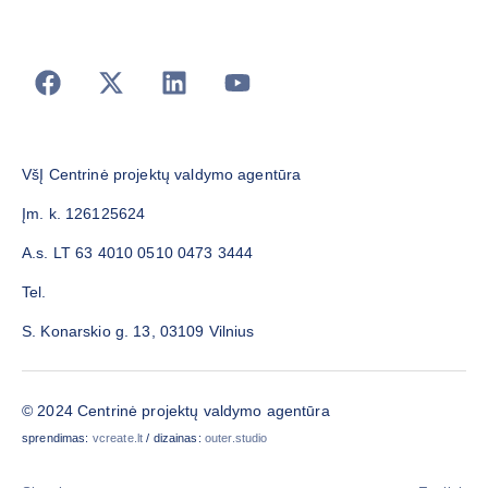
VšĮ Centrinė projektų valdymo agentūra
Įm. k. 126125624
A.s. LT 63 4010 0510 0473 3444
Tel.
S. Konarskio g. 13, 03109 Vilnius
© 2024 Centrinė projektų valdymo agentūra
sprendimas:
vcreate.lt
/ dizainas:
outer.studio