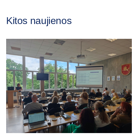
Kitos naujienos
„C