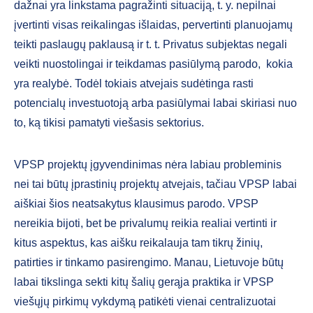
dažnai yra linkstama pagražinti situaciją, t. y. nepilnai
įvertinti visas reikalingas išlaidas, pervertinti planuojamų
teikti paslaugų paklausą ir t. t. Privatus subjektas negali
veikti nuostolingai ir teikdamas pasiūlymą parodo, kokia
yra realybė. Todėl tokiais atvejais sudėtinga rasti
potencialų investuotoją arba pasiūlymai labai skiriasi nuo
to, ką tikisi pamatyti viešasis sektorius.
VPSP projektų įgyvendinimas nėra labiau probleminis
nei tai būtų įprastinių projektų atvejais, tačiau VPSP labai
aiškiai šios neatsakytus klausimus parodo. VPSP
nereikia bijoti, bet be privalumų reikia realiai vertinti ir
kitus aspektus, kas aišku reikalauja tam tikrų žinių,
patirties ir tinkamo pasirengimo. Manau, Lietuvoje būtų
labai tikslinga sekti kitų šalių gerąja praktika ir VPSP
viešųjų pirkimų vykdymą patikėti vienai centralizuotai