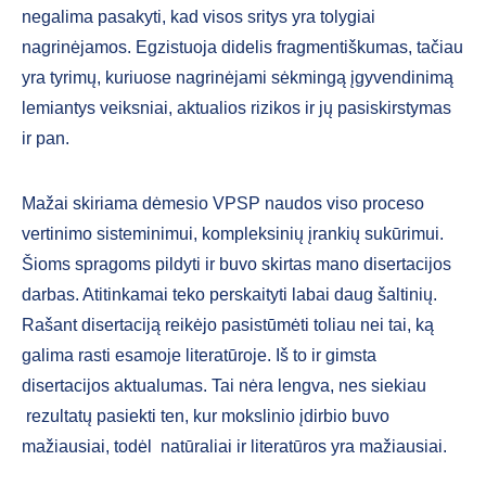
negalima pasakyti, kad visos sritys yra tolygiai
nagrinėjamos. Egzistuoja didelis fragmentiškumas, tačiau
yra tyrimų, kuriuose nagrinėjami sėkmingą įgyvendinimą
lemiantys veiksniai, aktualios rizikos ir jų pasiskirstymas
ir pan.
Mažai skiriama dėmesio VPSP naudos viso proceso
vertinimo sisteminimui, kompleksinių įrankių sukūrimui.
Šioms spragoms pildyti ir buvo skirtas mano disertacijos
darbas. Atitinkamai teko perskaityti labai daug šaltinių.
Rašant disertaciją reikėjo pasistūmėti toliau nei tai, ką
galima rasti esamoje literatūroje. Iš to ir gimsta
disertacijos aktualumas. Tai nėra lengva, nes siekiau
rezultatų pasiekti ten, kur mokslinio įdirbio buvo
mažiausiai, todėl natūraliai ir literatūros yra mažiausiai.