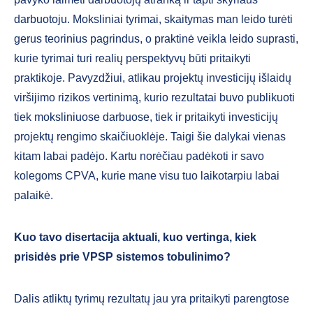
darbuotoju. Moksliniai tyrimai, skaitymas man leido turėti
gerus teorinius pagrindus, o praktinė veikla leido suprasti,
kurie tyrimai turi realių perspektyvų būti pritaikyti
praktikoje. Pavyzdžiui, atlikau projektų investicijų išlaidų
viršijimo rizikos vertinimą, kurio rezultatai buvo publikuoti
tiek moksliniuose darbuose, tiek ir pritaikyti investicijų
projektų rengimo skaičiuoklėje. Taigi šie dalykai vienas
kitam labai padėjo. Kartu norėčiau padėkoti ir savo
kolegoms CPVA, kurie mane visu tuo laikotarpiu labai
palaikė.
Kuo tavo disertacija aktuali, kuo vertinga, kiek
prisidės prie VPSP sistemos tobulinimo?
Dalis atliktų tyrimų rezultatų jau yra pritaikyti parengtose