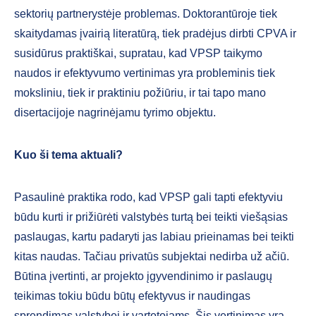
sektorių partnerystėje problemas. Doktorantūroje tiek
skaitydamas įvairią literatūrą, tiek pradėjus dirbti CPVA ir
susidūrus praktiškai, supratau, kad VPSP taikymo
naudos ir efektyvumo vertinimas yra probleminis tiek
moksliniu, tiek ir praktiniu požiūriu, ir tai tapo mano
disertacijoje nagrinėjamu tyrimo objektu.
Kuo ši tema aktuali?
Pasaulinė praktika rodo, kad VPSP gali tapti efektyviu
būdu kurti ir prižiūrėti valstybės turtą bei teikti viešąsias
paslaugas, kartu padaryti jas labiau prieinamas bei teikti
kitas naudas. Tačiau privatūs subjektai nedirba už ačiū.
Būtina įvertinti, ar projekto įgyvendinimo ir paslaugų
teikimas tokiu būdu būtų efektyvus ir naudingas
sprendimas valstybei ir vartotojams. Šis vertinimas yra