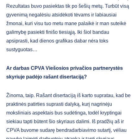
Rezultatas buvo pasiektas tik po šešių metų. Turbūt visą
gyvenimą negalėsiu atsidėkoti tėvams ir labiausiai
žmonai, kuri visu tuo metu mane palaikė ir man suteikė
galimybę pasiekti finišo tiesiąją. Iki šiol bandau
apsiprasti, kad dienos grafikas dabar nėra toks
sustyguotas…
Ar darbas CPVA Viešosios privačios partnerystės
skyriuje padėjo rašant disertaciją?
Žinoma, taip. Rašant disertaciją iš karto supratau, kad be
praktinės patirties suprasti dalyką, kurį nagrinėju
moksliniais aspektais bus sudėtinga, todėl kryptingai
siekiau tapti būtent šio skyriaus dalimi. Iš pradžių aš ir
CPVA buvome sudarę bendradarbiavimo sutartį, vėliau
pavyko laimėti darbuotojų atranką ir tapti skyriaus