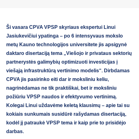
Ši vasara CPVA VPSP skyriaus ekspertui Linui
Jasiukevičiui ypatinga – po 6 intensyvaus mokslo
metų Kauno technologijos universitete jis apsigynė
daktaro disertaciją tema „Viešojo ir privataus sektorių
partnerystės galimybių optimizuoti investicijas į
viešąją infrastruktūrą vertinimo modelis“. Dirbdamas
CPVA jis pasirinko eiti dar ir moksliniu keliu,
nagrinėdamas ne tik praktiškai, bet ir moksliniu
požiūriu VPSP naudos ir efektyvumo vertinimą.
Kolegai Linui uždavėme keletą klausimų – apie tai su
kokiais sunkumais susidūrė rašydamas disertaciją,
kodėl jį patraukė VPSP tema ir kaip prie to prisidėjo
darbas.