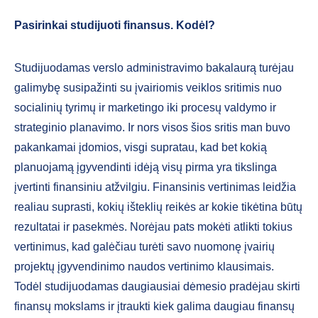
Pasirinkai studijuoti finansus. Kodėl?
Studijuodamas verslo administravimo bakalaurą turėjau
galimybę susipažinti su įvairiomis veiklos sritimis nuo
socialinių tyrimų ir marketingo iki procesų valdymo ir
strateginio planavimo. Ir nors visos šios sritis man buvo
pakankamai įdomios, visgi supratau, kad bet kokią
planuojamą įgyvendinti idėją visų pirma yra tikslinga
įvertinti finansiniu atžvilgiu. Finansinis vertinimas leidžia
realiau suprasti, kokių išteklių reikės ar kokie tikėtina būtų
rezultatai ir pasekmės. Norėjau pats mokėti atlikti tokius
vertinimus, kad galėčiau turėti savo nuomonę įvairių
projektų įgyvendinimo naudos vertinimo klausimais.
Todėl studijuodamas daugiausiai dėmesio pradėjau skirti
finansų mokslams ir įtraukti kiek galima daugiau finansų