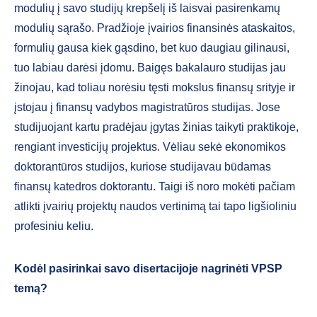
modulių į savo studijų krepšelį iš laisvai pasirenkamų
modulių sąrašo. Pradžioje įvairios finansinės ataskaitos,
formulių gausa kiek gąsdino, bet kuo daugiau gilinausi,
tuo labiau darėsi įdomu. Baigęs bakalauro studijas jau
žinojau, kad toliau norėsiu tęsti mokslus finansų srityje ir
įstojau į finansų vadybos magistratūros studijas. Jose
studijuojant kartu pradėjau įgytas žinias taikyti praktikoje,
rengiant investicijų projektus. Vėliau sekė ekonomikos
doktorantūros studijos, kuriose studijavau būdamas
finansų katedros doktorantu. Taigi iš noro mokėti pačiam
atlikti įvairių projektų naudos vertinimą tai tapo ligšioliniu
profesiniu keliu.
Kodėl pasirinkai savo disertacijoje nagrinėti VPSP
temą?