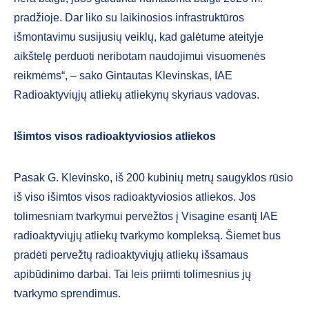
pradžioje. Dar liko su laikinosios infrastruktūros
išmontavimu susijusių veiklų, kad galėtume ateityje
aikštelę perduoti neribotam naudojimui visuomenės
reikmėms“, – sako Gintautas Klevinskas, IAE
Radioaktyviųjų atliekų atliekynų skyriaus vadovas.
Išimtos visos radioaktyviosios atliekos
Pasak G. Klevinsko, iš 200 kubinių metrų saugyklos rūsio
iš viso išimtos visos radioaktyviosios atliekos. Jos
tolimesniam tvarkymui pervežtos į Visagine esantį IAE
radioaktyviųjų atliekų tvarkymo kompleksą. Šiemet bus
pradėti pervežtų radioaktyviųjų atliekų išsamaus
apibūdinimo darbai. Tai leis priimti tolimesnius jų
tvarkymo sprendimus.