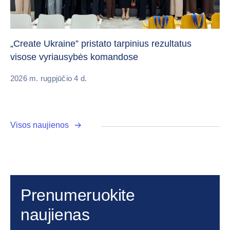
Da
„Create Ukraine” pristato tarpinius rezultatus
pa
visose vyriausybės komandose
20
2026 m. rugpjūčio 4 d.
Visos naujienos
Prenumeruokite
naujienas