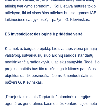
atliekų tvarkymo sprendimu. Kol Lietuva neturės tokio
atliekyno, iki tol visos šios atliekos bus saugomos IAE
laikinosiose saugyklose“, – pažymi G. Klevinskas.
ES investicijos: tiesioginė ir pridėtinė vertė
Kitąmet, užbaigus projektą, Lietuva taps viena pirmųjų
valstybių, sutvarkiusių šiuolaikinių saugos standartų
neatitinkančią radioaktyviųjų atliekų saugyklą. Todėl šio
projekto patirtis bus itin reikšminga ir kitoms panašius
objektus dar tik besiruošiančioms išmontuoti šalims,
pažymi G. Klevinskas.
„Praėjusiais metais Tarptautinė atominės energijos
agentūros generalinės kasmetinės konferencijos metu