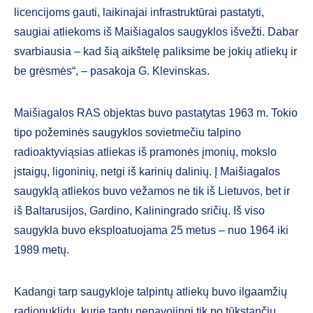
licencijoms gauti, laikinajai infrastruktūrai pastatyti,
saugiai atliekoms iš Maišiagalos saugyklos išvežti. Dabar
svarbiausia – kad šią aikštelę paliksime be jokių atliekų ir
be grėsmės“, – pasakoja G. Klevinskas.
Maišiagalos RAS objektas buvo pastatytas 1963 m. Tokio
tipo požeminės saugyklos sovietmečiu talpino
radioaktyviąsias atliekas iš pramonės įmonių, mokslo
įstaigų, ligoninių, netgi iš karinių dalinių. Į Maišiagalos
saugyklą atliekos buvo vežamos ne tik iš Lietuvos, bet ir
iš Baltarusijos, Gardino, Kaliningrado sričių. Iš viso
saugykla buvo eksploatuojama 25 metus – nuo 1964 iki
1989 metų.
Kadangi tarp saugykloje talpintų atliekų buvo ilgaamžių
radionuklidų, kurie taptų nepavojingi tik po tūkstančių