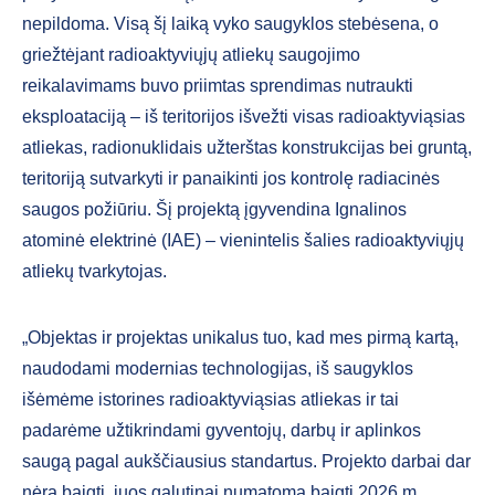
nepildoma. Visą šį laiką vyko saugyklos stebėsena, o
griežtėjant radioaktyviųjų atliekų saugojimo
reikalavimams buvo priimtas sprendimas nutraukti
eksploataciją – iš teritorijos išvežti visas radioaktyviąsias
atliekas, radionuklidais užterštas konstrukcijas bei gruntą,
teritoriją sutvarkyti ir panaikinti jos kontrolę radiacinės
saugos požiūriu. Šį projektą įgyvendina Ignalinos
atominė elektrinė (IAE) – vienintelis šalies radioaktyviųjų
atliekų tvarkytojas.
„Objektas ir projektas unikalus tuo, kad mes pirmą kartą,
naudodami modernias technologijas, iš saugyklos
išėmėme istorines radioaktyviąsias atliekas ir tai
padarėme užtikrindami gyventojų, darbų ir aplinkos
saugą pagal aukščiausius standartus. Projekto darbai dar
nėra baigti, juos galutinai numatoma baigti 2026 m.