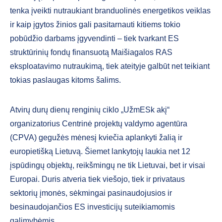
tenka įveikti nutraukiant branduolinės energetikos veiklas
ir kaip įgytos žinios gali pasitarnauti kitiems tokio
pobūdžio darbams įgyvendinti – tiek tvarkant ES
struktūrinių fondų finansuotą Maišiagalos RAS
eksploatavimo nutraukimą, tiek ateityje galbūt net teikiant
tokias paslaugas kitoms šalims.
Atvirų durų dienų renginių ciklo „UžmESk akį“
organizatorius Centrinė projektų valdymo agentūra
(CPVA) gegužės mėnesį kviečia aplankyti žalią ir
europietišką Lietuvą. Šiemet lankytojų laukia net 12
įspūdingų objektų, reikšmingų ne tik Lietuvai, bet ir visai
Europai. Duris atveria tiek viešojo, tiek ir privataus
sektorių įmonės, sėkmingai pasinaudojusios ir
besinaudojančios ES investicijų suteikiamomis
galimybėmis.