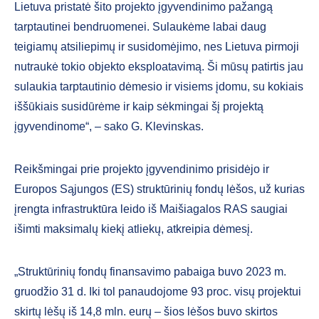
Lietuva pristatė šito projekto įgyvendinimo pažangą
tarptautinei bendruomenei. Sulaukėme labai daug
teigiamų atsiliepimų ir susidomėjimo, nes Lietuva pirmoji
nutraukė tokio objekto eksploatavimą. Ši mūsų patirtis jau
sulaukia tarptautinio dėmesio ir visiems įdomu, su kokiais
iššūkiais susidūrėme ir kaip sėkmingai šį projektą
įgyvendinome“, – sako G. Klevinskas.
Reikšmingai prie projekto įgyvendinimo prisidėjo ir
Europos Sąjungos (ES) struktūrinių fondų lėšos, už kurias
įrengta infrastruktūra leido iš Maišiagalos RAS saugiai
išimti maksimalų kiekį atliekų, atkreipia dėmesį.
„Struktūrinių fondų finansavimo pabaiga buvo 2023 m.
gruodžio 31 d. Iki tol panaudojome 93 proc. visų projektui
skirtų lėšų iš 14,8 mln. eurų – šios lėšos buvo skirtos