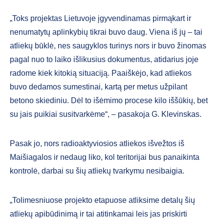
„Toks projektas Lietuvoje įgyvendinamas pirmąkart ir
nenumatytų aplinkybių tikrai buvo daug. Viena iš jų – tai
atliekų būklė, nes saugyklos turinys nors ir buvo žinomas
pagal nuo to laiko išlikusius dokumentus, atidarius joje
radome kiek kitokią situaciją. Paaiškėjo, kad atliekos
buvo dedamos sumestinai, kartą per metus užpilant
betono skiediniu. Dėl to išėmimo procese kilo iššūkių, bet
su jais puikiai susitvarkėme“, – pasakoja G. Klevinskas.
Pasak jo, nors radioaktyviosios atliekos išvežtos iš
Maišiagalos ir nedaug liko, kol teritorijai bus panaikinta
kontrolė, darbai su šių atliekų tvarkymu nesibaigia.
„Tolimesniuose projekto etapuose atliksime detalų šių
atliekų apibūdinimą ir tai atitinkamai leis jas priskirti