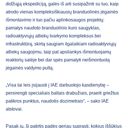
didžiąją ekspediciją, galės iš arti susipažinti su tuo, kaip
atrodo vienas kompleksiškiausių branduolinės jėgainės
išmontavimo ir tuo pačiu aplinkosaugos projektų:
pamatys naudoto branduolinio kuro saugyklas,
radioaktyviųjų atliekų tvarkymo kompleksus bei
infrastruktūrą, skirtą saugiam ilgalaikiam radioaktyviųjų
atliekų saugojimu, taip pat apsilankys išmontuojamų
reaktorių salėje bei dar spės pamatyti neišmontuotą
jėgainės valdymo pultą.
„Visa tai leis įsijausti į IAE darbuotojo kasdienybę –
persirengti specialiais baltais drabužiais, praeiti griežtus
patikros punktus, naudotis dozimetrais“, – sako IAE
atstovai.
Pasak jų, ši patirtis padės geriau suprasti, kokius iššūkius