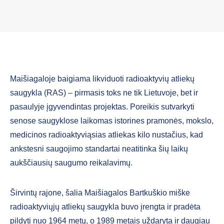
Maišiagaloje baigiama likviduoti radioaktyvių atliekų
saugykla (RAS) – pirmasis toks ne tik Lietuvoje, bet ir
pasaulyje įgyvendintas projektas. Poreikis sutvarkyti
senose saugyklose laikomas istorines pramonės, mokslo,
medicinos radioaktyviąsias atliekas kilo nustačius, kad
ankstesni saugojimo standartai neatitinka šių laikų
aukščiausių saugumo reikalavimų.
Širvintų rajone, šalia Maišiagalos Bartkuškio miške
radioaktyviųjų atliekų saugykla buvo įrengta ir pradėta
pildyti nuo 1964 metų, o 1989 metais uždaryta ir daugiau