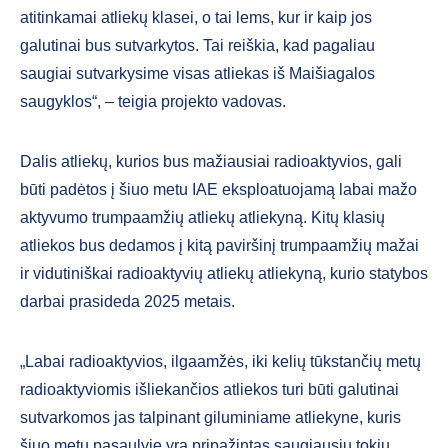
atitinkamai atliekų klasei, o tai lems, kur ir kaip jos
galutinai bus sutvarkytos. Tai reiškia, kad pagaliau
saugiai sutvarkysime visas atliekas iš Maišiagalos
saugyklos“, – teigia projekto vadovas.
Dalis atliekų, kurios bus mažiausiai radioaktyvios, gali
būti padėtos į šiuo metu IAE eksploatuojamą labai mažo
aktyvumo trumpaamžių atliekų atliekyną. Kitų klasių
atliekos bus dedamos į kitą paviršinį trumpaamžių mažai
ir vidutiniškai radioaktyvių atliekų atliekyną, kurio statybos
darbai prasideda 2025 metais.
„Labai radioaktyvios, ilgaamžės, iki kelių tūkstančių metų
radioaktyviomis išliekančios atliekos turi būti galutinai
sutvarkomos jas talpinant giluminiame atliekyne, kuris
šiuo metu pasaulyje yra pripažintas saugiausiu tokių