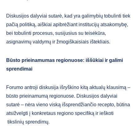
Diskusijos dalyviai sutarė, kad yra galimybių tobulinti tiek
pačią politiką, aiškiai apibrėžiant institucijų atsakomybę,
bei tobulinti procesus, susijusius su teisėkūra,
asignavimų valdymų ir žmogiškaisiais ištekliais.
Būsto prieinamumas regionuose: iššūkiai ir galimi
sprendimai
Forumo antroji diskusija išryškino kitą aktualų klausimą –
būsto prieinamumą regionuose. Diskusijos dalyviai
sutarė – nėra vieno viską išsprendžiančio recepto, būtina
atsižvelgti į konkretaus regiono specifiką ir ieškoti
tikslinių sprendimų.