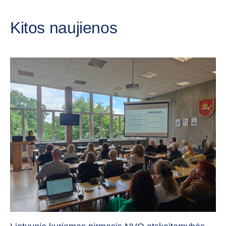
Kitos naujienos
„C
vi