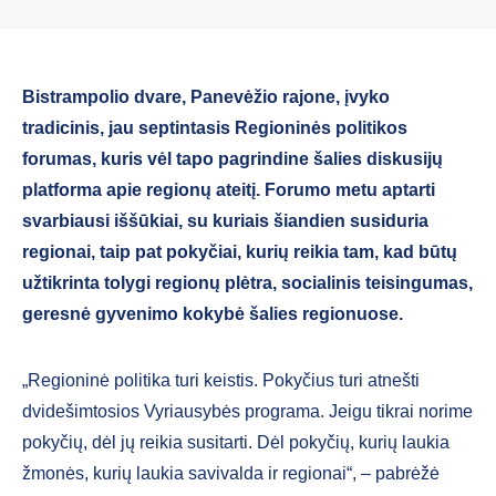
Bistrampolio dvare, Panevėžio rajone, įvyko
tradicinis, jau septintasis Regioninės politikos
forumas, kuris vėl tapo pagrindine šalies diskusijų
platforma apie regionų ateitį. Forumo metu aptarti
svarbiausi iššūkiai, su kuriais šiandien susiduria
regionai, taip pat pokyčiai, kurių reikia tam, kad būtų
užtikrinta tolygi regionų plėtra, socialinis teisingumas,
geresnė gyvenimo kokybė šalies regionuose.
„Regioninė politika turi keistis. Pokyčius turi atnešti
dvidešimtosios Vyriausybės programa. Jeigu tikrai norime
pokyčių, dėl jų reikia susitarti. Dėl pokyčių, kurių laukia
žmonės, kurių laukia savivalda ir regionai“, – pabrėžė