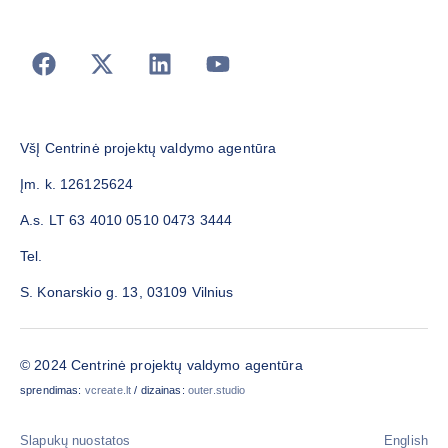
VšĮ Centrinė projektų valdymo agentūra
Įm. k. 126125624
A.s. LT 63 4010 0510 0473 3444
Tel.
S. Konarskio g. 13, 03109 Vilnius
© 2024 Centrinė projektų valdymo agentūra
sprendimas:
vcreate.lt
/ dizainas:
outer.studio
Slapukų nuostatos
English