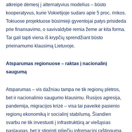
atkreipė dėmesį į alternatyvius modelius – būsto
kooperatyvus, kurie Vokietijoje sudaro apie 5 proc. rinkos.
Tokiuose projektuose būsimieji gyventojai patys prisideda
prie finansavimo, o savivaldybė remia žeme ar kita forma.
Tai gali tapti viena iš krypčių sprendžiant būsto
prieinamumo klausimą Lietuvoje.
Atsparumas regionuose – raktas į nacionalinį
saugumą
Atsparumas – vis dažniau tampa ne tik regionų plėtros,
bet ir nacionalinio saugumo klausimu. Rusijos agresija,
pandemija, migracijos krizė – visa tai paveikė pasienio
regionų ekonomiką ir socialinį stabilumą. Šiandien
svarbu ne tik investuoti į infrastruktūrą ar viešąsias
paslaugas, bet ir stiprinti piliečių informacinį raštingumą,