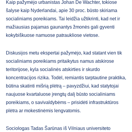
Kaip pažymėjo urbanistas Johan De Wachter, tokiose
šalyse kaip Nyderlandai, apie 30 proc. būsto skiriama
socialiniams poreikiams. Tai leidžia užtikrinti, kad net ir
mažiausias pajamas gaunantys žmonės gali gyventi
kokybiškuose namuose patraukliose vietose.
Diskusijos metu ekspertai pažymėjo, kad statant vien tik
socialiniams poreikiams pritaikytus namus atskirose
teritorijose, kyla socialinės atskirties ir skurdo
koncentracijos rizika. Todėl, remiantis tarptautine praktika,
būtina skatinti mišrią plėtrą – pavyzdžiui, kad statytojai
naujuose kvartaluose įrengtų dalį būsto socialiniams
poreikiams, o savivaldybėms – prisidėti infrastruktūros
plėtra ar mokestinėmis lengvatomis.
Sociologas Tadas Šarūnas iš Vilniaus universiteto