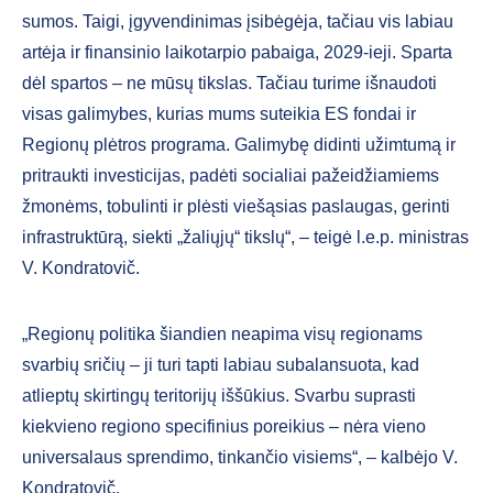
sumos. Taigi, įgyvendinimas įsibėgėja, tačiau vis labiau
artėja ir finansinio laikotarpio pabaiga, 2029-ieji. Sparta
dėl spartos – ne mūsų tikslas. Tačiau turime išnaudoti
visas galimybes, kurias mums suteikia ES fondai ir
Regionų plėtros programa. Galimybę didinti užimtumą ir
pritraukti investicijas, padėti socialiai pažeidžiamiems
žmonėms, tobulinti ir plėsti viešąsias paslaugas, gerinti
infrastruktūrą, siekti „žaliųjų“ tikslų“, – teigė l.e.p. ministras
V. Kondratovič.
„Regionų politika šiandien neapima visų regionams
svarbių sričių – ji turi tapti labiau subalansuota, kad
atlieptų skirtingų teritorijų iššūkius. Svarbu suprasti
kiekvieno regiono specifinius poreikius – nėra vieno
universalaus sprendimo, tinkančio visiems“, – kalbėjo V.
Kondratovič.