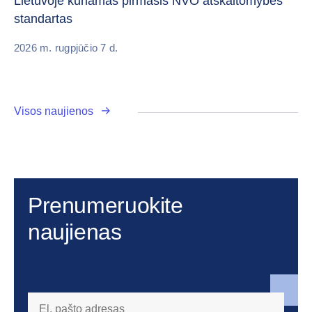
Lietuvoje kuriamas pirmasis NVO atskaitomybės
standartas
20
2026 m. rugpjūčio 7 d.
Visos naujienos
Prenumeruokite
naujienas