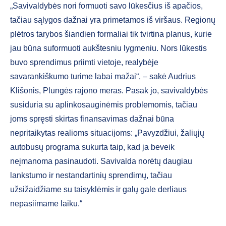
„Savivaldybės nori formuoti savo lūkesčius iš apačios,
tačiau sąlygos dažnai yra primetamos iš viršaus. Regionų
plėtros tarybos šiandien formaliai tik tvirtina planus, kurie
jau būna suformuoti aukštesniu lygmeniu. Nors lūkestis
buvo sprendimus priimti vietoje, realybėje
savarankiškumo turime labai mažai“, – sakė Audrius
Klišonis, Plungės rajono meras. Pasak jo, savivaldybės
susiduria su aplinkosauginėmis problemomis, tačiau
joms spręsti skirtas finansavimas dažnai būna
nepritaikytas realioms situacijoms: „Pavyzdžiui, žaliųjų
autobusų programa sukurta taip, kad ja beveik
neįmanoma pasinaudoti. Savivalda norėtų daugiau
lankstumo ir nestandartinių sprendimų, tačiau
užsižaidžiame su taisyklėmis ir galų gale derliaus
nepasiimame laiku.“