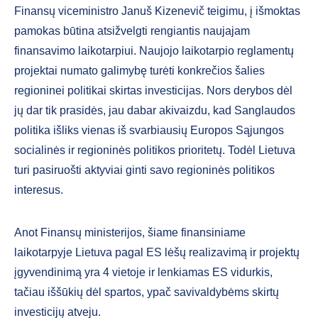
Finansų viceministro Januš Kizenevič teigimu, į išmoktas
pamokas būtina atsižvelgti rengiantis naujajam
finansavimo laikotarpiui. Naujojo laikotarpio reglamentų
projektai numato galimybę turėti konkrečios šalies
regioninei politikai skirtas investicijas. Nors derybos dėl
jų dar tik prasidės, jau dabar akivaizdu, kad Sanglaudos
politika išliks vienas iš svarbiausių Europos Sąjungos
socialinės ir regioninės politikos prioritetų. Todėl Lietuva
turi pasiruošti aktyviai ginti savo regioninės politikos
interesus.
Anot Finansų ministerijos, šiame finansiniame
laikotarpyje Lietuva pagal ES lėšų realizavimą ir projektų
įgyvendinimą yra 4 vietoje ir lenkiamas ES vidurkis,
tačiau iššūkių dėl spartos, ypač savivaldybėms skirtų
investicijų atveju.