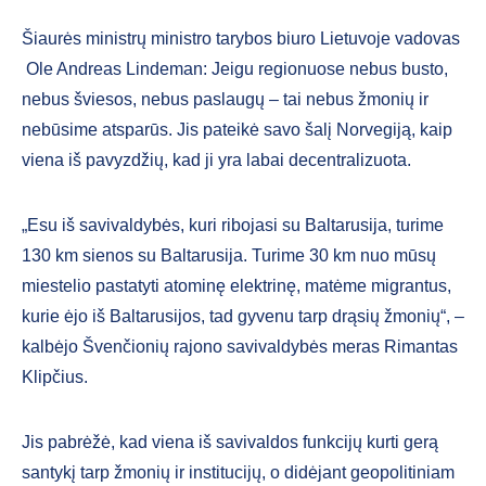
Šiaurės ministrų ministro tarybos biuro Lietuvoje vadovas
Ole Andreas Lindeman: Jeigu regionuose nebus busto,
nebus šviesos, nebus paslaugų – tai nebus žmonių ir
nebūsime atsparūs. Jis pateikė savo šalį Norvegiją, kaip
viena iš pavyzdžių, kad ji yra labai decentralizuota.
„Esu iš savivaldybės, kuri ribojasi su Baltarusija, turime
130 km sienos su Baltarusija. Turime 30 km nuo mūsų
miestelio pastatyti atominę elektrinę, matėme migrantus,
kurie ėjo iš Baltarusijos, tad gyvenu tarp drąsių žmonių“, –
kalbėjo Švenčionių rajono savivaldybės meras Rimantas
Klipčius.
Jis pabrėžė, kad viena iš savivaldos funkcijų kurti gerą
santykį tarp žmonių ir institucijų, o didėjant geopolitiniam