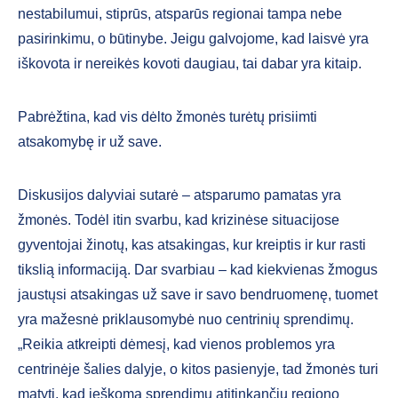
nestabilumui, stiprūs, atsparūs regionai tampa nebe
pasirinkimu, o būtinybe. Jeigu galvojome, kad laisvė yra
iškovota ir nereikės kovoti daugiau, tai dabar yra kitaip.
Pabrėžtina, kad vis dėlto žmonės turėtų prisiimti
atsakomybę ir už save.
Diskusijos dalyviai sutarė – atsparumo pamatas yra
žmonės. Todėl itin svarbu, kad krizinėse situacijose
gyventojai žinotų, kas atsakingas, kur kreiptis ir kur rasti
tikslią informaciją. Dar svarbiau – kad kiekvienas žmogus
jaustųsi atsakingas už save ir savo bendruomenę, tuomet
yra mažesnė priklausomybė nuo centrinių sprendimų.
„Reikia atkreipti dėmesį, kad vienos problemos yra
centrinėje šalies dalyje, o kitos pasienyje, tad žmonės turi
matyti, kad ieškoma sprendimų atitinkančių regiono