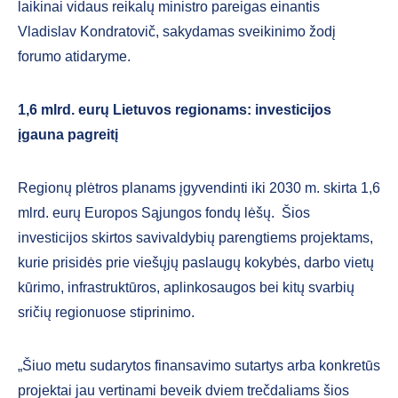
laikinai vidaus reikalų ministro pareigas einantis
Vladislav Kondratovič, sakydamas sveikinimo žodį
forumo atidaryme.
1,6 mlrd. eurų Lietuvos regionams: investicijos
įgauna pagreitį
Regionų plėtros planams įgyvendinti iki 2030 m. skirta 1,6
mlrd. eurų Europos Sąjungos fondų lėšų. Šios
investicijos skirtos savivaldybių parengtiems projektams,
kurie prisidės prie viešųjų paslaugų kokybės, darbo vietų
kūrimo, infrastruktūros, aplinkosaugos bei kitų svarbių
sričių regionuose stiprinimo.
„Šiuo metu sudarytos finansavimo sutartys arba konkretūs
projektai jau vertinami beveik dviem trečdaliams šios