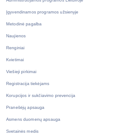
Administruojamos programos Lietuvoje
Įgyvendinamos programos užsienyje
Metodinė pagalba
Naujienos
Renginiai
Kvietimai
Viešieji pirkimai
Registracija tiekėjams
Korupcijos ir sukčiavimo prevencija
Pranešėjų apsauga
Asmens duomenų apsauga
Svetainės medis