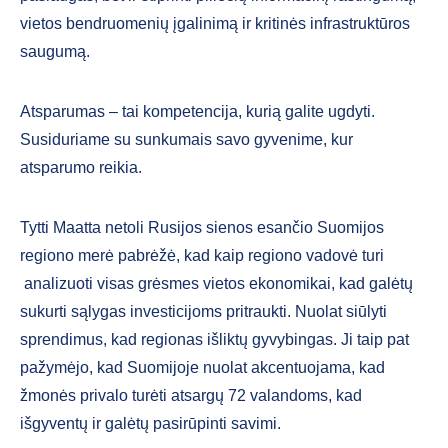
vietos bendruomenių įgalinimą ir kritinės infrastruktūros
saugumą.
Atsparumas – tai kompetencija, kurią galite ugdyti.
Susiduriame su sunkumais savo gyvenime, kur
atsparumo reikia.
Tytti Maatta netoli Rusijos sienos esančio Suomijos
regiono merė pabrėžė, kad kaip regiono vadovė turi
analizuoti visas grėsmes vietos ekonomikai, kad galėtų
sukurti sąlygas investicijoms pritraukti. Nuolat siūlyti
sprendimus, kad regionas išliktų gyvybingas. Ji taip pat
pažymėjo, kad Suomijoje nuolat akcentuojama, kad
žmonės privalo turėti atsargų 72 valandoms, kad
išgyventų ir galėtų pasirūpinti savimi.