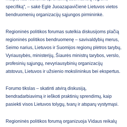
specifiką“, – sakė Eglė Juoazapavičienė Lietuvos vietos
bendruomenių organizacijų sąjungos pirmininkė.
Regioninės politikos forumas sutelkia diskusijoms plačią
regioninės politikos bendruomenę – savivaldybių merus,
Seimo narius, Lietuvos ir Suomijos regionų plėtros tarybų,
Vyriausybės, ministerijų, Šiaurės ministrų tarybos, verslo,
profesinių sąjungų, nevyriausybinių organizacijų
atstovus, Lietuvos ir užsienio mokslininkus bei ekspertus.
Forumo tikslas – skatinti atvirą diskusiją,
bendradarbiavimą ir ieškoti praktinių sprendimų, kaip
pasiekti visos Lietuvos tolygų, tvarų ir atsparų vystymąsi.
Regioninės politikos forumą organizuoja Vidaus reikalų