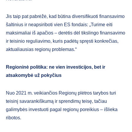
Jis taip pat pabrėžė, kad būtina diversifikuoti finansavimo
šaltinius ir neapsiriboti vien ES fondais: „Turime eiti
maksimaliai iš apačios – derėtis dėl tikslingo finansavimo
ir teisinio reguliavimo, kuris padėtų spręsti konkrečias,
aktualiausias regionų problemas.“
Regioninė politika: ne vien investicijos, bet ir
atsakomybė už pokyčius
Nuo 2021 m. veikiančios Regionų plėtros tarybos turi
teisinį savarankiškumą ir sprendimų teisę, tačiau
galimybės investuoti pagal regionų poreikius – išlieka
ribotos.