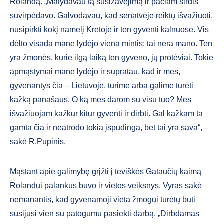
Rolandą. „Matydavau tą susižavėjimą ir pačiam širdis
suvirpėdavo. Galvodavau, kad senatvėje reiktų išvažiuoti,
nusipirkti kokį namelį Kretoje ir ten gyventi kalnuose. Vis
dėlto visada mane lydėjo viena mintis: tai nėra mano. Ten
yra žmonės, kurie ilgą laiką ten gyveno, jų protėviai. Tokie
apmąstymai mane lydėjo ir supratau, kad ir mes,
gyvenantys čia – Lietuvoje, turime arba galime turėti
kažką panašaus. O ką mes darom su visu tuo? Mes
išvažiuojam kažkur kitur gyventi ir dirbti. Gal kažkam ta
gamta čia ir neatrodo tokia įspūdinga, bet tai yra sava“, –
sakė R.Pupinis.
Mąstant apie galimybę grįžti į tėviškės Gataučių kaimą
Rolandui palankus buvo ir vietos veiksnys. Vyras sakė
nemanantis, kad gyvenamoji vieta žmogui turėtų būti
susijusi vien su patogumu pasiekti darbą. „Dirbdamas