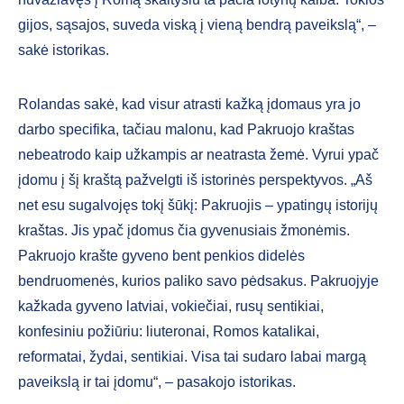
gijos, sąsajos, suveda viską į vieną bendrą paveikslą“, –
sakė istorikas.
Rolandas sakė, kad visur atrasti kažką įdomaus yra jo
darbo specifika, tačiau malonu, kad Pakruojo kraštas
nebeatrodo kaip užkampis ar neatrasta žemė. Vyrui ypač
įdomu į šį kraštą pažvelgti iš istorinės perspektyvos. „Aš
net esu sugalvojęs tokį šūkį: Pakruojis – ypatingų istorijų
kraštas. Jis ypač įdomus čia gyvenusiais žmonėmis.
Pakruojo krašte gyveno bent penkios didelės
bendruomenės, kurios paliko savo pėdsakus. Pakruojyje
kažkada gyveno latviai, vokiečiai, rusų sentikiai,
konfesiniu požiūriu: liuteronai, Romos katalikai,
reformatai, žydai, sentikiai. Visa tai sudaro labai margą
paveikslą ir tai įdomu“, – pasakojo istorikas.