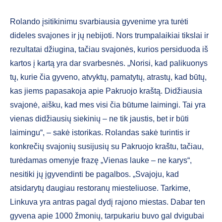
Rolando įsitikinimu svarbiausia gyvenime yra turėti
dideles svajones ir jų nebijoti. Nors trumpalaikiai tikslai ir
rezultatai džiugina, tačiau svajonės, kurios persiduoda iš
kartos į kartą yra dar svarbesnės. „Norisi, kad palikuonys
tų, kurie čia gyveno, atvyktų, pamatytų, atrastų, kad būtų,
kas jiems papasakoja apie Pakruojo kraštą. Didžiausia
svajonė, aišku, kad mes visi čia būtume laimingi. Tai yra
vienas didžiausių siekinių – ne tik jaustis, bet ir būti
laimingu“, – sakė istorikas. Rolandas sakė turintis ir
konkrečių svajonių susijusių su Pakruojo kraštu, tačiau,
turėdamas omenyje frazę „Vienas lauke – ne karys“,
nesitiki jų įgyvendinti be pagalbos. „Svajoju, kad
atsidarytų daugiau restoranų miesteliuose. Tarkime,
Linkuva yra antras pagal dydį rajono miestas. Dabar ten
gyvena apie 1000 žmonių, tarpukariu buvo gal dvigubai