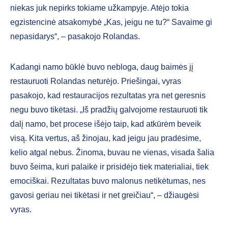
niekas juk nepirks tokiame užkampyje. Atėjo tokia
egzistencinė atsakomybė „Kas, jeigu ne tu?“ Savaime gi
nepasidarys“, – pasakojo Rolandas.
Kadangi namo būklė buvo nebloga, daug baimės jį
restauruoti Rolandas neturėjo. Priešingai, vyras
pasakojo, kad restauracijos rezultatas yra net geresnis
negu buvo tikėtasi. „Iš pradžių galvojome restauruoti tik
dalį namo, bet procese išėjo taip, kad atkūrėm beveik
visą. Kita vertus, aš žinojau, kad jeigu jau pradėsime,
kelio atgal nebus. Žinoma, buvau ne vienas, visada šalia
buvo šeima, kuri palaikė ir prisidėjo tiek materialiai, tiek
emociškai. Rezultatas buvo malonus netikėtumas, nes
gavosi geriau nei tikėtasi ir net greičiau“, – džiaugėsi
vyras.