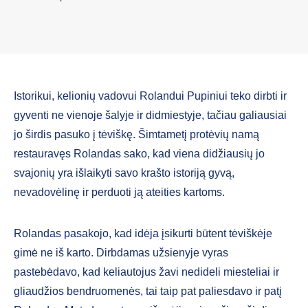
Istorikui, kelionių vadovui Rolandui Pupiniui teko dirbti ir
gyventi ne vienoje šalyje ir didmiestyje, tačiau galiausiai
jo širdis pasuko į tėviškę. Šimtametį protėvių namą
restauravęs Rolandas sako, kad viena didžiausių jo
svajonių yra išlaikyti savo krašto istoriją gyvą,
nevadovėlinę ir perduoti ją ateities kartoms.
Rolandas pasakojo, kad idėja įsikurti būtent tėviškėje
gimė ne iš karto. Dirbdamas užsienyje vyras
pastebėdavo, kad keliautojus žavi nedideli miesteliai ir
gliaudžios bendruomenės, tai taip pat paliesdavo ir patį