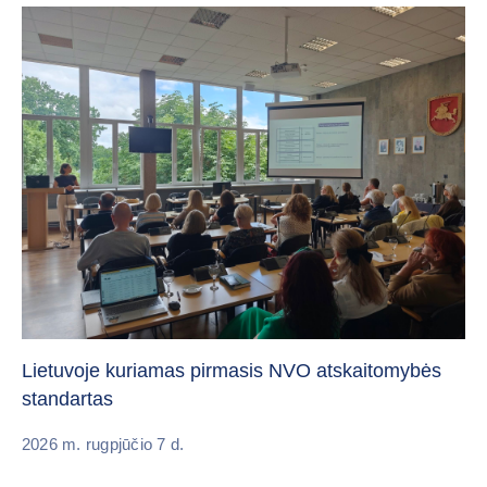
„C
vi
Lietuvoje kuriamas pirmasis NVO atskaitomybės
standartas
20
2026 m. rugpjūčio 7 d.