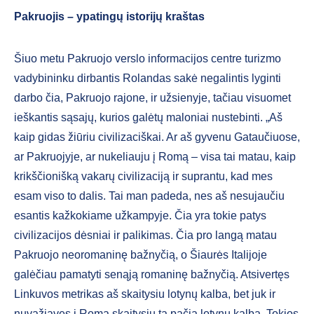
Pakruojis – ypatingų istorijų kraštas
Šiuo metu Pakruojo verslo informacijos centre turizmo
vadybininku dirbantis Rolandas sakė negalintis lyginti
darbo čia, Pakruojo rajone, ir užsienyje, tačiau visuomet
ieškantis sąsajų, kurios galėtų maloniai nustebinti. „Aš
kaip gidas žiūriu civilizaciškai. Ar aš gyvenu Gataučiuose,
ar Pakruojyje, ar nukeliauju į Romą – visa tai matau, kaip
krikščionišką vakarų civilizaciją ir suprantu, kad mes
esam viso to dalis. Tai man padeda, nes aš nesujaučiu
esantis kažkokiame užkampyje. Čia yra tokie patys
civilizacijos dėsniai ir palikimas. Čia pro langą matau
Pakruojo neoromaninę bažnyčią, o Šiaurės Italijoje
galėčiau pamatyti senąją romaninę bažnyčią. Atsivertęs
Linkuvos metrikas aš skaitysiu lotynų kalba, bet juk ir
nuvažiavęs į Romą skaitysiu ta pačia lotynų kalba. Tokios