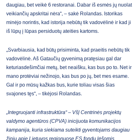
daugiau, bet veikė 6 restoranai. Dabar iš esmės jų nuolat
veikiančių apskritai nėra“, – sakė Rolandas. Istorikas
minėjo norintis, kad istorija nebūtų tik vadovėlinė ir kad ji
iš lūpų į lūpas persiduotų ateities kartoms.
„Svarbiausia, kad būtų prisiminta, kad praeitis nebūtų tik
vadovėlinė. Aš Gataučių gyvenimą pratęsiau gal dar
keturiasdešimčiai metų, bet neaišku, kas bus po to. Net ir
mano protėviai nežinojo, kas bus po jų, bet mes esame.
Gal ir po mūsų kažkas bus, kurie toliau visas šias
svajones tęs“, – tikėjosi Rolandas.
„Integruojanti infrastruktūra“ – VšĮ Centrinės projektų
valdymo agentūros (CPVA) inicijuota komunikacijos
kampanija, kuria siekiama suteikti gyventojams daugiau
žinių apie Lietuvos regionuose ES fondų lėšomis