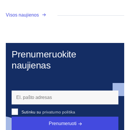
Visos naujienos
Prenumeruokite
naujienas
Sutinku su
privatumo politika
Prenumeruoti