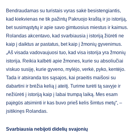
Bendraudamas su turistais vyras sakė besistengiantis,
kad kiekvienas ne tik pažintų Pakruojo kraštą ir jo istoriją,
bet susimąstytų ir apie savo gimtuosius miestus ir kaimus.
Rolandas akcentavo, kad svarbiausia į istoriją žiūrėti ne
kaip į daiktus ar pastatus, bet kaip į žmonių gyvenimus.
„Aš visada vadovaujuosi tuo, kad visa istorija yra žmonių
istorija. Reikia kalbėti apie žmones, kurie su absoliučiai
viskuo susiję, kurie gyveno, mylėjo, verkė, pyko, kentėjo.
Tada ir atsiranda tos sąsajos, kai praeitis maišosi su
dabartini ir brėžia kelią į ateitį. Turime turėti tą savyje ir
nežiūrėti į istoriją kaip į labai trumpą laiką. Mes esam
pajėgūs atsiminti ir kas buvo prieš kelis šimtus metų“, –
įsitikinęs Rolandas.
Svarbiausia nebijoti didelių svajonių