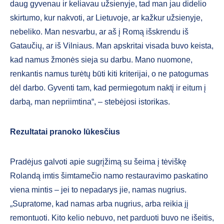
daug gyvenau ir keliavau užsienyje, tad man jau didelio
skirtumo, kur nakvoti, ar Lietuvoje, ar kažkur užsienyje,
nebeliko. Man nesvarbu, ar aš į Romą išskrendu iš
Gataučių, ar iš Vilniaus. Man apskritai visada buvo keista,
kad namus žmonės sieja su darbu. Mano nuomone,
renkantis namus turėtų būti kiti kriterijai, o ne patogumas
dėl darbo. Gyventi tam, kad permiegotum naktį ir eitum į
darbą, man nepriimtina“, – stebėjosi istorikas.
Rezultatai pranoko lūkesčius
Pradėjus galvoti apie sugrįžimą su šeima į tėviškę
Rolandą imtis šimtamečio namo restauravimo paskatino
viena mintis – jei to nepadarys jie, namas nugrius.
„Supratome, kad namas arba nugrius, arba reikia jį
remontuoti. Kito kelio nebuvo, net parduoti buvo ne išeitis,