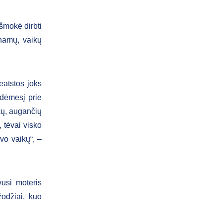
šmokė dirbti
 namų, vaikų
eatstos joks
 dėmesį prie
kų, augančių
 tėvai visko
vo vaikų“, –
vusi moteris
žodžiai, kuo