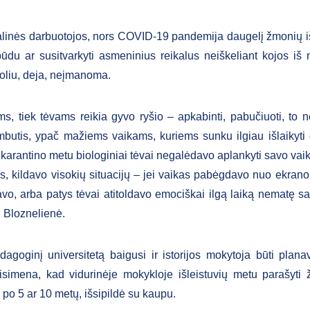
linės darbuotojos, nors COVID-19 pandemija daugelį žmonių i
būdu ar susitvarkyti asmeninius reikalus neiškeliant kojos iš
toliu, deja, neįmanoma.
ms, tiek tėvams reikia gyvo ryšio – apkabinti, pabučiuoti, to n
butis, ypač mažiems vaikams, kuriems sunku ilgiau išlaikyti
 karantino metu biologiniai tėvai negalėdavo aplankyti savo vai
s, kildavo visokių situacijų – jei vaikas pabėgdavo nuo ekrano,
avo, arba patys tėvai atitoldavo emociškai ilgą laiką nematę sa
 Bloznelienė.
dagoginį universitetą baigusi ir istorijos mokytoja būti plana
isimena, kad vidurinėje mokykloje išleistuvių metu parašyti 
i po 5 ar 10 metų, išsipildė su kaupu.