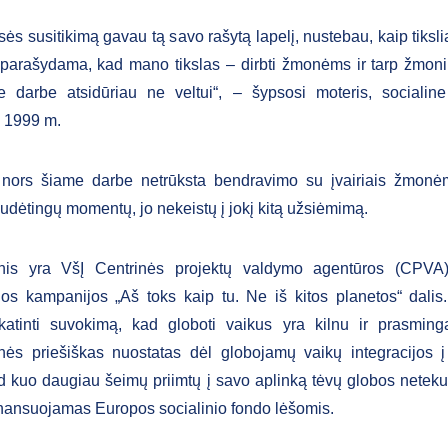
sės susitikimą gavau tą savo rašytą lapelį, nustebau, kaip tiksl
, parašydama, kad mano tikslas – dirbti žmonėms ir tarp žmoni
e darbe atsidūriau ne veltui“, – šypsosi moteris, socialin
o 1999 m.
 nors šiame darbe netrūksta bendravimo su įvairiais žmonėm
udėtingų momentų, jo nekeistų į jokį kitą užsiėmimą.
snis yra VšĮ Centrinės projektų valdymo agentūros (CPVA) 
os kampanijos „Aš toks kaip tu. Ne iš kitos planetos“ dali
katinti suvokimą, kad globoti vaikus yra kilnu ir prasminga
ės priešiškas nuostatas dėl globojamų vaikų integracijos 
ad kuo daugiau šeimų priimtų į savo aplinką tėvų globos neteku
inansuojamas Europos socialinio fondo lėšomis.