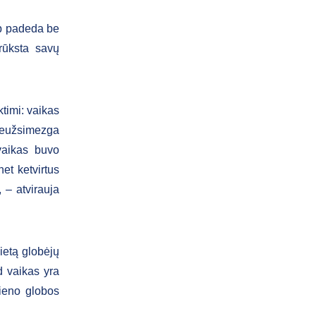
ip padeda be
rūksta savų
ktimi: vaikas
 neužsimezga
vaikas buvo
et ketvirtus
 – atvirauja
ietą globėjų
d vaikas yra
ieno globos