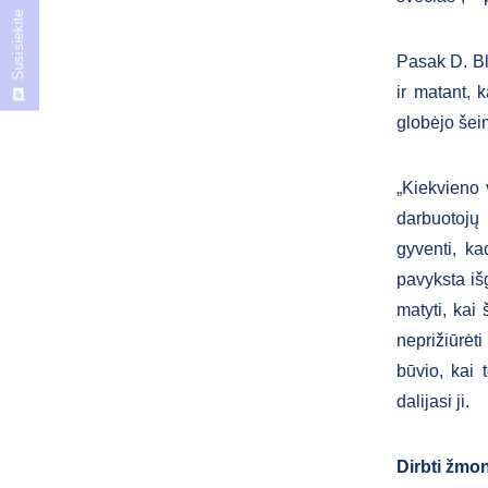
Susisiekite
Pasak D. Bl
ir matant, 
globėjo šei
„Kiekvieno 
darbuotojų 
gyventi, ka
pavyksta išg
matyti, kai
neprižiūrėt
būvio, kai 
dalijasi ji.
Dirbti žm