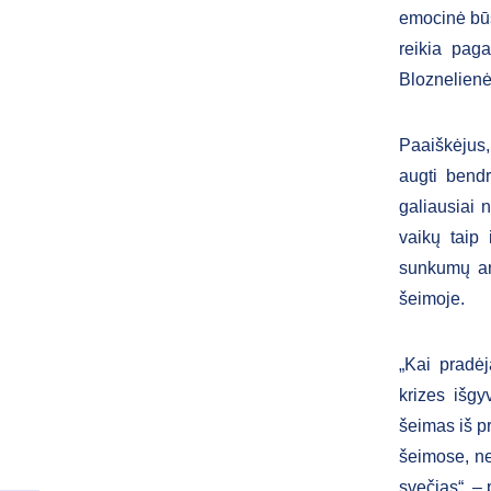
emocinė būse
reikia paga
Bloznelienė
Paaiškėjus, 
augti bend
galiausiai 
vaikų taip 
sunkumų ar
šeimoje.
„Kai pradėj
krizes išg
šeimas iš p
šeimose, ne 
svečias“, –