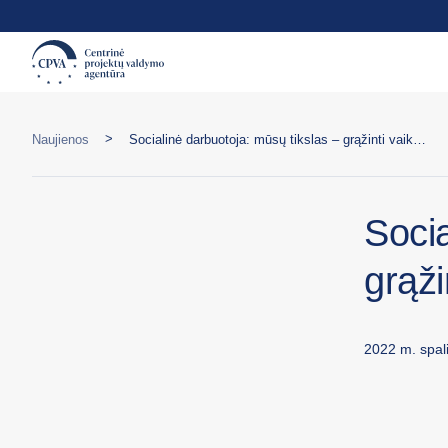
>
Naujienos
Socialinė darbuotoja: mūsų tikslas – grąžinti vaikus į šeimas
Socia
grąži
2022 m. spali