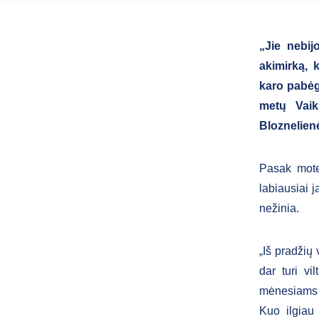
„Jie nebij
akimirką, 
karo pabėgė
metų Vaik
Bloznelien
Pasak mote
labiausiai j
nežinia.
„Iš pradžių 
dar turi vi
mėnesiams va
Kuo ilgiau 