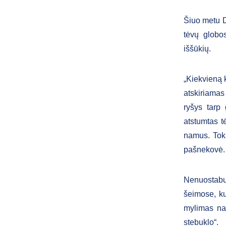
Šiuo metu D
tėvų globo
iššūkių.
„Kiekvieną k
atskiriamas
ryšys tarp
atstumtas tė
namus. Toki
pašnekovė.
Nenuostabu,
šeimose, kur
mylimas na
stebuklo“.