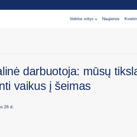
Veiklos sritys
Naujienos
Kvieti
linė darbuotoja: mūsų tiksl
nti vaikus į šeimas
o 26 d.