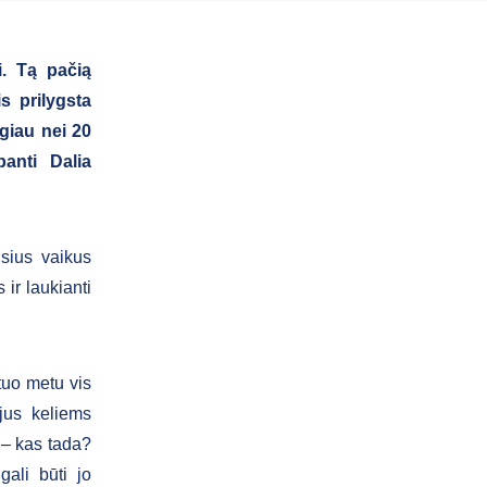
i. Tą pačią
s prilygsta
ugiau nei 20
anti Dalia
sius vaikus
 ir laukianti
 tuo metu vis
ėjus keliems
e – kas tada?
gali būti jo