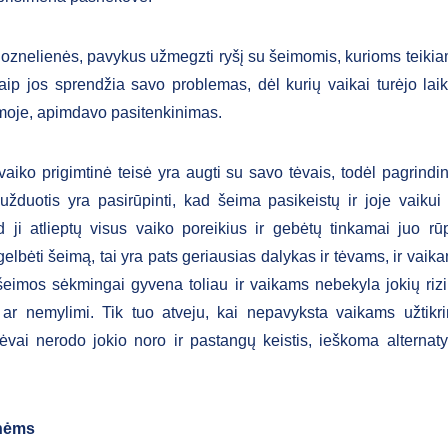
oznelienės, pavykus užmegzti ryšį su šeimomis, kurioms teiki
kaip jos sprendžia savo problemas, dėl kurių vaikai turėjo laik
moje, apimdavo pasitenkinimas.
vaiko prigimtinė teisė yra augti su savo tėvais, todėl pagrindin
užduotis yra pasirūpinti, kad šeima pasikeistų ir joje vaiku
d ji atlieptų visus vaiko poreikius ir gebėtų tinkamai juo rūp
elbėti šeimą, tai yra pats geriausias dalykas ir tėvams, ir vaika
 šeimos sėkmingai gyvena toliau ir vaikams nebekyla jokių riz
i ar nemylimi. Tik tuo atveju, kai nepavyksta vaikams užtikr
tėvai nerodo jokio noro ir pastangų keistis, ieškoma alternaty
onėms