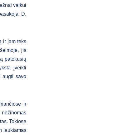
ažnai vaikui
 pasakoja D.
 ir jam teks
eimoje, jis
bą patekusių
ksta įveikti
 augti savo
riančiose ir
Į nežinomas
tas. Tokiose
ten laukiamas