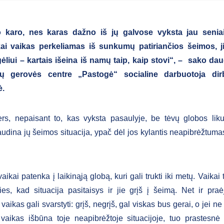
o karo, nes karas dažno iš jų galvose vyksta jau senia
kai vaikas perkeliamas iš sunkumų patiriančios šeimos, ji
liui – kartais išeina iš namų taip, kaip stovi“, – sako da
ų gerovės centre „Pastogė“ socialine darbuotoja dirb
ė.
rs, nepaisant to, kas vyksta pasaulyje, be tėvų globos liku
audina jų šeimos situacija, ypač dėl jos kylantis neapibrėžtumas
vaikai patenka į laikinąją globą, kuri gali trukti iki metų. Vaikai
lties, kad situacija pasitaisys ir jie grįš į šeimą. Net ir pra
ikas gali svarstyti: grįš, negrįš, gal viskas bus gerai, o jei n
vaikas išbūna toje neapibrėžtoje situacijoje, tuo prastesnė 