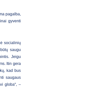
ama pagalba,
inai gyventi
ė socialinių
i būtų saugu
intis. Jeigu
ms. Itin gera
ikų, kad bus
inti saugaus
vi globa“, –