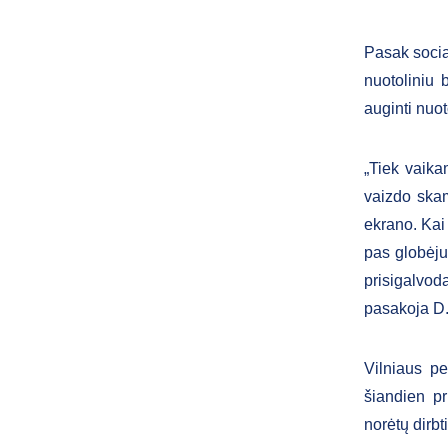
Pasak socia
nuotoliniu 
auginti nuo
„Tiek vaika
vaizdo skam
ekrano. Kai
pas globėju
prisigalvod
pasakoja D.
Vilniaus pe
šiandien pr
norėtų dirbt