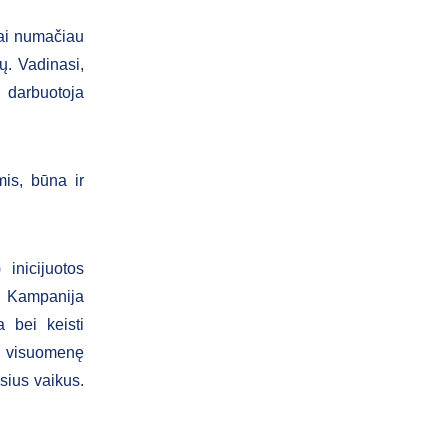
iai numačiau
ų. Vadinasi,
e darbuotoja
is, būna ir
inicijuotos
s. Kampanija
 bei keisti
į visuomenę
sius vaikus.