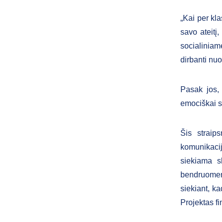
„Kai per kla
savo ateitį
socialiniam
dirbanti nu
Pasak jos,
emociškai s
Šis straip
komunikacij
siekiama s
bendruomen
siekiant, k
Projektas f