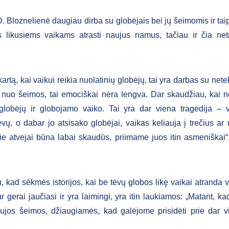
. Bloznelienė daugiau dirba su globėjais bei jų šeimomis ir ta
s likusiems vaikams atrasti naujus namus, tačiau ir čia net
artą, kai vaikui reikia nuolatinių globėjų, tai yra darbas su nete
 nuo šeimos, tai emociškai nėra lengva. Dar skaudžiau, kai
 globėjų ir globojamo vaiko. Tai yra dar viena tragedija – 
vų, o dabar jo atsisako globėjai, vaikas keliauja į trečius ar n
e atvejai būna labai skaudūs, priimame juos itin asmeniškai“,
 kad sėkmės istorijos, kai be tėvų globos likę vaikai atranda v
 gerai jaučiasi ir yra laimingi, yra itin laukiamos: „Matant, ka
ujos šeimos, džiaugiamės, kad galėjome prisidėti prie dar v