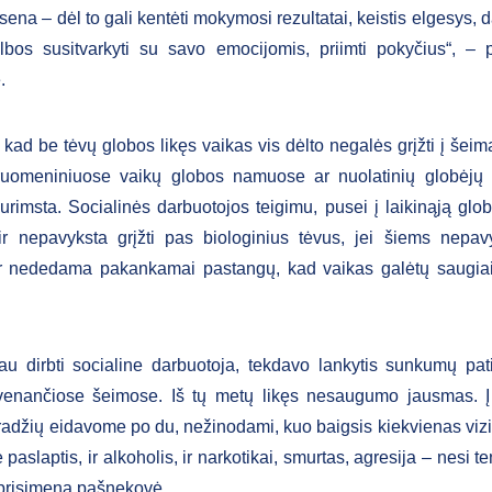
na – dėl to gali kentėti mokymosi rezultatai, keistis elgesys, d
lbos susitvarkyti su savo emocijomis, priimti pokyčius“, –
.
kad be tėvų globos likęs vaikas vis dėlto negalės grįžti į šeimą
ruomeniniuose vaikų globos namuose ar nuolatinių globėjų š
nurimsta. Socialinės darbuotojos teigimu, pusei į laikinąją glo
ir nepavyksta grįžti pas biologinius tėvus, jei šiems nepavy
 nededama pakankamai pastangų, kad vaikas galėtų saugiai
au dirbti socialine darbuotoja, tekdavo lankytis sunkumų pati
yvenančiose šeimose. Iš tų metų likęs nesaugumo jausmas. 
radžių eidavome po du, nežinodami, kuo baigsis kiekvienas vizi
paslaptis, ir alkoholis, ir narkotikai, smurtas, agresija – nesi 
 prisimena pašnekovė.