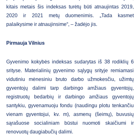
kitais metais šis indeksas turėtų būti atnaujintas 2019,
2020 ir 2021 metų duomenimis. „Tada kasmet
palaikysime ir atnaujinsime“, – žadėjo jis.
Pirmauja Vilnius
Gyvenimo kokybės indeksas sudarytas iš 38 rodiklių 6
srityse. Materialinių gyvenimo sąlygų srityje remiamasi
vidutiniu mėnesiniu bruto darbo užmokesčiu, užimtų
gyventojų dalimi tarp darbingo amžiaus gyventojų,
registruotų bedarbių ir darbingo amžiaus gyventojų
santykiu, gyvenamuoju fondu (naudingu plotu tenkančiu
vienam gyventojui, kv. m), asmenų (šeimų), buvusių
sąrašuose socialiniam būstui nuomoti skaičiumi ir
renovuotų daugiabučių dalimi.