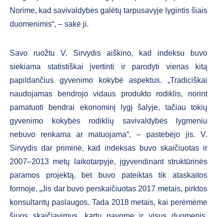
Norime, kad savivaldybės galėtų tarpusavyje lygintis šiais
duomenimis“, – sakė ji.
Savo ruožtu V. Sirvydis aiškino, kad indeksu buvo
siekiama statistiškai įvertinti ir parodyti vienas kitą
papildančius gyvenimo kokybė aspektus. „Tradiciškai
naudojamas bendrojo vidaus produkto rodiklis, norint
pamatuoti bendrai ekonominį lygį šalyje, tačiau tokių
gyvenimo kokybės rodiklių savivaldybės lygmeniu
nebuvo renkama ar matuojama“, – pastebėjo jis. V.
Sirvydis dar priminė, kad indeksas buvo skaičiuotas ir
2007–2013 metų laikotarpyje, įgyvendinant struktūrinės
paramos projektą, bet buvo pateiktas tik ataskaitos
formoje. „Jis dar buvo perskaičiuotas 2017 metais, pirktos
konsultantų paslaugos. Tada 2018 metais, kai perėmėme
šiuos skaičiavimus, kartu gavome ir visus duomenis,