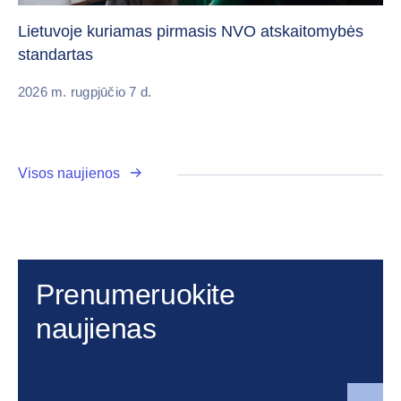
„C
vi
Lietuvoje kuriamas pirmasis NVO atskaitomybės
standartas
20
2026 m. rugpjūčio 7 d.
Visos naujienos
Prenumeruokite
naujienas