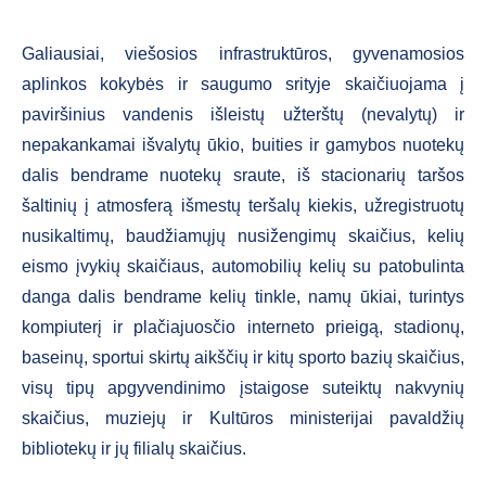
Galiausiai, viešosios infrastruktūros, gyvenamosios
aplinkos kokybės ir saugumo srityje skaičiuojama į
paviršinius vandenis išleistų užterštų (nevalytų) ir
nepakankamai išvalytų ūkio, buities ir gamybos nuotekų
dalis bendrame nuotekų sraute, iš stacionarių taršos
šaltinių į atmosferą išmestų teršalų kiekis, užregistruotų
nusikaltimų, baudžiamųjų nusižengimų skaičius, kelių
eismo įvykių skaičiaus, automobilių kelių su patobulinta
danga dalis bendrame kelių tinkle, namų ūkiai, turintys
kompiuterį ir plačiajuosčio interneto prieigą, stadionų,
baseinų, sportui skirtų aikščių ir kitų sporto bazių skaičius,
visų tipų apgyvendinimo įstaigose suteiktų nakvynių
skaičius, muziejų ir Kultūros ministerijai pavaldžių
bibliotekų ir jų filialų skaičius.