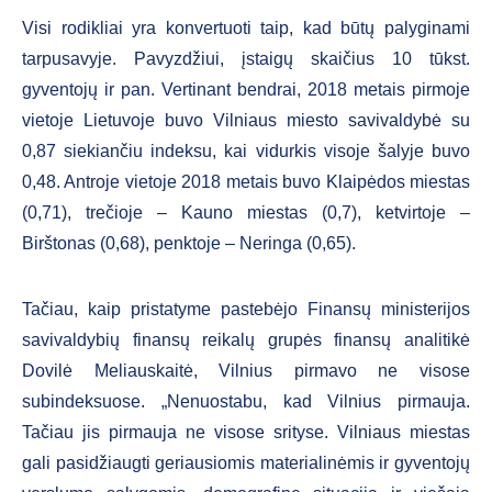
Visi rodikliai yra konvertuoti taip, kad būtų palyginami
tarpusavyje. Pavyzdžiui, įstaigų skaičius 10 tūkst.
gyventojų ir pan. Vertinant bendrai, 2018 metais pirmoje
vietoje Lietuvoje buvo Vilniaus miesto savivaldybė su
0,87 siekiančiu indeksu, kai vidurkis visoje šalyje buvo
0,48. Antroje vietoje 2018 metais buvo Klaipėdos miestas
(0,71), trečioje – Kauno miestas (0,7), ketvirtoje –
Birštonas (0,68), penktoje – Neringa (0,65).
Tačiau, kaip pristatyme pastebėjo Finansų ministerijos
savivaldybių finansų reikalų grupės finansų analitikė
Dovilė Meliauskaitė, Vilnius pirmavo ne visose
subindeksuose. „Nenuostabu, kad Vilnius pirmauja.
Tačiau jis pirmauja ne visose srityse. Vilniaus miestas
gali pasidžiaugti geriausiomis materialinėmis ir gyventojų