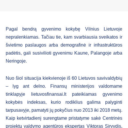
Pagal bendrą gyvenimo kokybę Vilnius Lietuvoje
nepralenkiamas. Tačiau tie, kam svarbiausia sveikatos ir
švietimo paslaugos arba demografinė ir infrastruktūros
padėtis, gali susivilioti gyvenimu Kaune, Palangoje arba
Neringoje.
Nuo šiol situacija kiekvienoje iš 60 Lietuvos savivaldybių
– lyg ant delno. Finansų ministerijos valdomame
tinklapyje lietuvosfinansai.lt pateikiamas gyvenimo
kokybės indeksas, kurio rodiklius galima palyginti
tarpusavyje, pamatyti jų pokyčius nuo 2013 iki 2018 metų.
Kaip ketvirtadienį surengtame pristatyme sakė Centrinės
projektų valdymo agentūros ekspertas Viktoras Sirvydis,