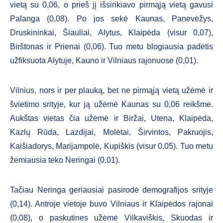
vietą su 0,06, o prieš jį išsirikiavo pirmąją vietą gavusi
Palanga (0,08). Po jos sekė Kaunas, Panevėžys,
Druskininkai, Šiauliai, Alytus, Klaipėda (visur 0,07),
Birštonas ir Prienai (0,06). Tuo metu blogiausia padėtis
užfiksuota Alytuje, Kauno ir Vilniaus rajonuose (0,01).
Vilnius, nors ir per plauką, bet ne pirmąją vietą užėmė ir
švietimo srityje, kur ją užėmė Kaunas su 0,06 reikšme.
Aukštas vietas čia užėmė ir Biržai, Utena, Klaipėda,
Kazlų Rūda, Lazdijai, Molėtai, Širvintos, Pakruojis,
Kaišiadorys, Marijampolė, Kupiškis (visur 0,05). Tuo metu
žemiausia teko Neringai (0,01).
Tačiau Neringa geriausiai pasirodė demografijos srityje
(0,14). Antroje vietoje buvo Vilniaus ir Klaipėdos rajonai
(0,08), o paskutines užėmė Vilkaviškis, Skuodas ir