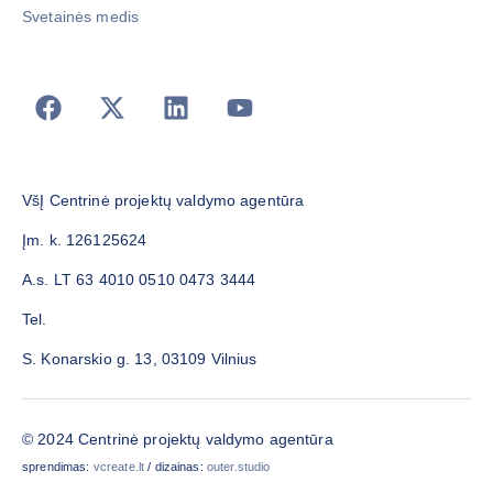
Svetainės medis
VšĮ Centrinė projektų valdymo agentūra
Įm. k. 126125624
A.s. LT 63 4010 0510 0473 3444
Tel.
S. Konarskio g. 13, 03109 Vilnius
© 2024 Centrinė projektų valdymo agentūra
sprendimas:
vcreate.lt
/ dizainas:
outer.studio