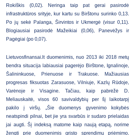
Rokiškis (0,02). Neringa taip pat gerai pasirodė
infrastruktūros srityje, kur kartu su Birštonu surinko 0,13.
Po jų sekė Palanga, Širvintos ir Ukmergė (visur 0,11).
Blogiausiai pasirodė Mažeikiai (0,06), Panevėžys ir
Pagėgiai (po 0,07).
Lietuvosfinansai.lt duomenimis, nuo 2013 iki 2018 metų
bendra situacija labiausiai pagerėjo Birštone, Ignalinoje,
Šalininkuose, Prienuose ir Trakuose. Mažiausias
progresas fiksuotas Zarasuose, Vilniuje, Kazlų Rūdoje,
Varėnoje ir Visagine. Tačiau, kaip pabrėžė D.
Meliauskaitė, visos 60 savivaldybių per šį laikotarpį
pakilo į viršų. „Šie duomenys gyvenimo kokybės
neatspindi pilnai, bet jie yra svarbūs ir sudaro prielaidas
jai augti. Šį indeksą matome kaip naują etapą, norime
žengti prie duomenimis grįsto sprendimų priėmimo.