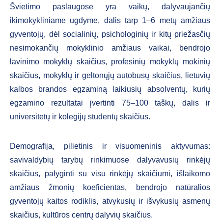
Švietimo paslaugose yra vaikų, dalyvaujančių
ikimokykliniame ugdyme, dalis tarp 1–6 metų amžiaus
gyventojų, dėl socialinių, psichologinių ir kitų priežasčių
nesimokančių mokyklinio amžiaus vaikai, bendrojo
lavinimo mokyklų skaičius, profesinių mokyklų mokinių
skaičius, mokyklų ir geltonųjų autobusų skaičius, lietuvių
kalbos brandos egzaminą laikiusių absolventų, kurių
egzamino rezultatai įvertinti 75–100 taškų, dalis ir
universitetų ir kolegijų studentų skaičius.
Demografija, pilietinis ir visuomeninis aktyvumas:
savivaldybių tarybų rinkimuose dalyvavusių rinkėjų
skaičius, palyginti su visu rinkėjų skaičiumi, išlaikomo
amžiaus žmonių koeficientas, bendrojo natūralios
gyventojų kaitos rodiklis, atvykusių ir išvykusių asmenų
skaičius, kultūros centrų dalyvių skaičius.