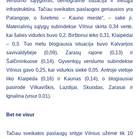
verslumo sąlygomis, demografine situacija ir viešąja
infrastruktūra. Tačiau sveikatos paslaugos geriausios yra
Palangoje, o švietimo – Kauno mieste“, – sakė ji.
Materialinių sąlygų subindekse Vilniui skirta 0,34 vertė,
kai šalies vidurkis buvo 0,2. Birštonui teko 0,31, Klaipėdai
– 0,3. Tuo metu blogiausia situacija buvo Kalvarijos
savivaldybėje (0,09), Zarasų rajone (0,13) ir
Šalčininkuose (0,14). Gyventojų verslumo subindekse
Vilnius gavo 0,25, kai vidurkis siekė 0,05. Antroje vietoje
liko Klaipėda (0,16) ir Kaunas (0,14), o blogiausiai
pasirodė Vilkaviškis, Lazdijai, Skuodas, Zarasai ir
Ignalina (visur 0,01).
Bet ne visur
Tačiau sveikatos paslaugų srityje Vilnius užėmė tik 10