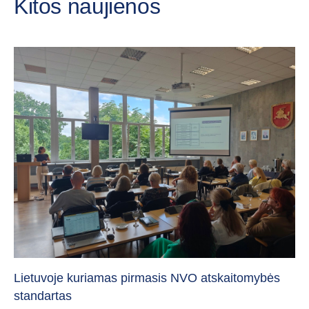
Kitos naujienos
„C
vi
Lietuvoje kuriamas pirmasis NVO atskaitomybės
standartas
20