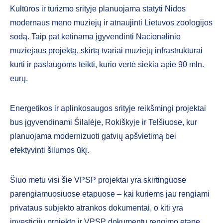
Kultūros ir turizmo srityje planuojama statyti Nidos
modernaus meno muziejų ir atnaujinti Lietuvos zoologijos
sodą. Taip pat ketinama įgyvendinti Nacionalinio
muziejaus projektą, skirtą tvariai muziejų infrastruktūrai
kurti ir paslaugoms teikti, kurio vertė siekia apie 90 mln.
eurų.
Energetikos ir aplinkosaugos srityje reikšmingi projektai
bus įgyvendinami Šilalėje, Rokiškyje ir Telšiuose, kur
planuojama modernizuoti gatvių apšvietimą bei
efektyvinti šilumos ūkį.
Šiuo metu visi šie VPSP projektai yra skirtinguose
parengiamuosiuose etapuose – kai kuriems jau rengiami
privataus subjekto atrankos dokumentai, o kiti yra
investicijų projekto ir VPSP dokumentų rengimo etape.