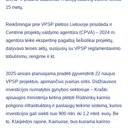
15 metų.
Reikšmingai prie VPSP plėtros Lietuvoje prisideda ir
Centrinė projektų valdymo agentūra (CPVA) – 2024 m.
agentūra teikė ekspertinę pagalbą šešiolikai projektų,
dalyvavo teisės aktų, susijusių su VPSP reglamentavimo
tobulinimu, rengime ir kt.
2025-aisiais planuojama pradėti įgyvendinti 22 naujus
VPSP projektus, apimančius įvairias sritis. Didžiausios
investicijos numatytos gynybos sektoriuje – Krašto
apsaugos ministerija ketina plėtoti Rūdninkų karinio
poligono infrastruktūrą ir paslaugų teikimo sistemą, kurios
investicijos gali siekti nuo 900 mln. iki 1,2 mlrd. eurų. Be
to, Klaipėdos rajone, Kairiuose, bus kuriama karinio