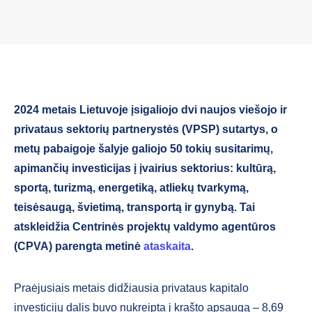
2024 metais Lietuvoje įsigaliojo dvi naujos viešojo ir
privataus sektorių partnerystės (VPSP) sutartys, o
metų pabaigoje šalyje galiojo 50 tokių susitarimų,
apimančių investicijas į įvairius sektorius: kultūrą,
sportą, turizmą, energetiką, atliekų tvarkymą,
teisėsaugą, švietimą, transportą ir gynybą. Tai
atskleidžia Centrinės projektų valdymo agentūros
(CPVA) parengta metinė
ataskaita
.
Praėjusiais metais didžiausia privataus kapitalo
investicijų dalis buvo nukreipta į krašto apsaugą – 8,69