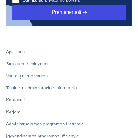
Sutinku su
privatumo politika
Prenumeruoti
Apie mus
Struktūra ir valdymas
Vadovų dienotvarkės
Teisinė ir administracinė informacija
Kontaktai
Karjera
Administruojamos programos Lietuvoje
Įgyvendinamos programos užsienyje