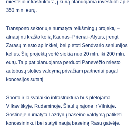
miestelio infrastruktūra, į kurią planuojama investuoti apie
350 mln. eurų.
Transporto sektoriuje numatyta reikšmingų projektų –
atnaujinti krašto kelią Kaunas–Prienai–Alytus, įrengti
Zarasų miesto aplinkkelį bei plėtoti Sendvario seniūnijos
kelius. Šių projektų vertė siekia nuo 20 mln. iki 200 mln.
eurų. Taip pat planuojama perduoti Panevėžio miesto
autobusų stoties valdymą privačiam partneriui pagal
koncesijos sutartį.
Sporto ir laisvalaikio infrastruktūra bus plėtojama
Vilkaviškyje, Rudaminoje, Šiaulių rajone ir Vilniuje.
Sostinėje numatyta Lazdynų baseino valdymą patikėti
koncesininkui bei statyti naują baseiną Rasų gatvėje.