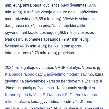
mln. eurų, antra pagal dydį sritis buvo švietimas (8,46
mln. eurų), o trečioje vietoje atsidūrė gatvių apšvietimo
modernizavimas (3,55 mln. eurų). Viešasis sektorius
daugiausia mokėjimų privačiam subjektui atliko,
įgyvendinant krašto apsaugos (39,6 mln.), viešosios
tvarkos ir visuomenės apsaugos (9,97 mln. eurų),
švietimo (4,06 mln. eurų) bei kelių transporto
infrastruktūros (2,73 mln. eurų) projektus.
2024 m. įsigaliojo dvi naujos VPSP sutartys. Viena iš jų –
Klaipėdos rajono gatvių apšvietimo modernizavimo
, kurią
įgyvendina savivaldybė kartu su bendrovėmis „Baltled“ ir
„Išmanus gatvių apšvietimas“. Kita sutartis susijusi su
Kauno sporto halės ir S. Dariaus ir S. Girėno stadiono
rekonstrukcija
, kurią įgyvendina bendrovės „Kauno
arena“ ir „Kauno stadionas“. Abiejų sutarčių trukmė siekia