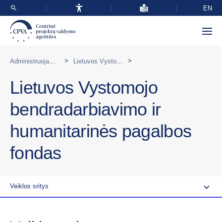
EN
>
>
Administruojamos programos Lietuvoje
Lietuvos Vystomojo bendradarbiavimo ir humanitarinės pagalbos fondas
Lietuvos Vystomojo
bendradarbiavimo ir
humanitarinės pagalbos
fondas
Veiklos sritys