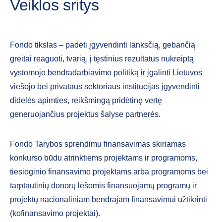
Veiklos sritys
Fondo tikslas – padėti įgyvendinti lanksčią, gebančią
greitai reaguoti, tvarią, į tęstinius rezultatus nukreiptą
vystomojo bendradarbiavimo politiką ir įgalinti Lietuvos
viešojo bei privataus sektoriaus institucijas įgyvendinti
didelės apimties, reikšmingą pridėtinę vertę
generuojančius projektus šalyse partnerės.
Fondo Tarybos sprendimu finansavimas skiriamas
konkurso būdu atrinktiems projektams ir programoms,
tiesioginio finansavimo projektams arba programoms bei
tarptautinių donorų lėšomis finansuojamų programų ir
projektų nacionaliniam bendrajam finansavimui užtikrinti
(kofinansavimo projektai).