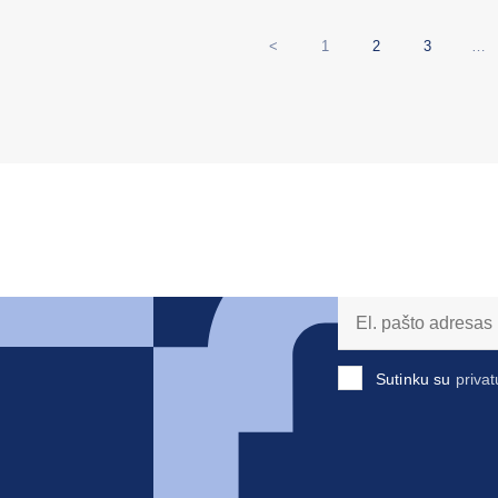
<
1
2
3
…
Sutinku su
privat