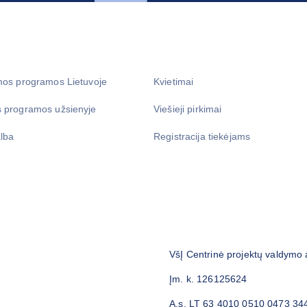
mos programos Lietuvoje
Kvietimai
 programos užsienyje
Viešieji pirkimai
lba
Registracija tiekėjams
VšĮ Centrinė projektų valdymo
Įm. k. 126125624
A.s. LT 63 4010 0510 0473 34