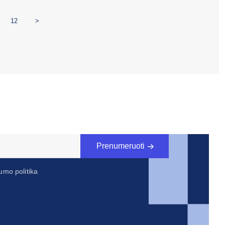
12
>
Prenumeruoti
umo politika