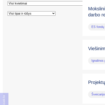
Mokslini
darbo r
ES fondų 
Viešini
Ignalinos
Projektų
Šveicarij
Susisiekite