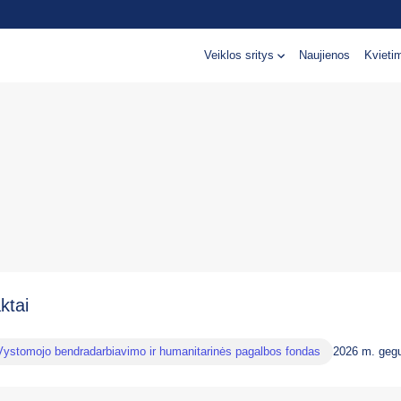
Veiklos sritys
Naujienos
Kvieti
ktai
Vystomojo bendradarbiavimo ir humanitarinės pagalbos fondas
2026 m. gegu