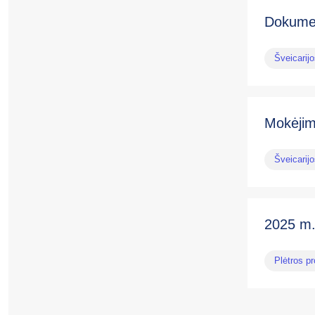
Dokume
Šveicarij
Mokėjim
Šveicarij
2025 m
Plėtros pr