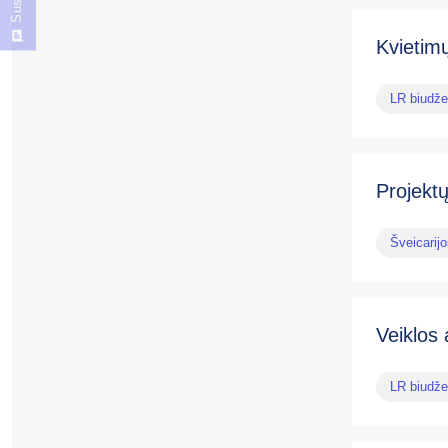
Kvietimų
LR biudže
Projektų
Šveicarij
Veiklos 
LR biudže