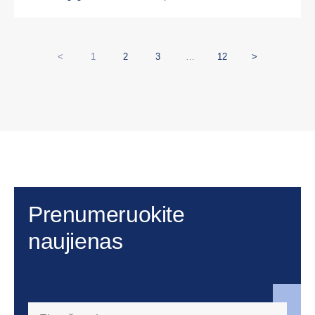
<
1
2
3
…
12
>
Prenumeruokite
naujienas