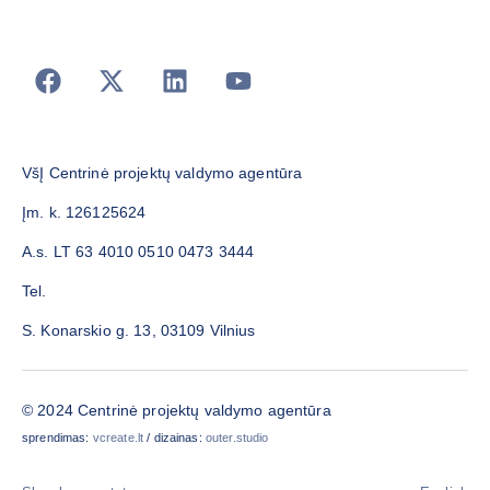
VšĮ Centrinė projektų valdymo agentūra
Įm. k. 126125624
A.s. LT 63 4010 0510 0473 3444
Tel.
S. Konarskio g. 13, 03109 Vilnius
© 2024 Centrinė projektų valdymo agentūra
sprendimas:
vcreate.lt
/ dizainas:
outer.studio