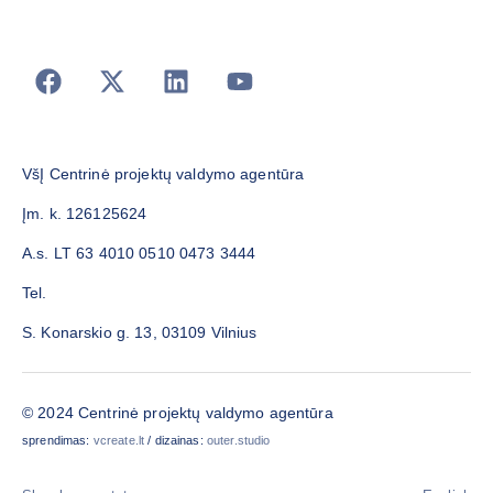
VšĮ Centrinė projektų valdymo agentūra
Įm. k. 126125624
A.s. LT 63 4010 0510 0473 3444
Tel.
S. Konarskio g. 13, 03109 Vilnius
© 2024 Centrinė projektų valdymo agentūra
sprendimas:
vcreate.lt
/ dizainas:
outer.studio