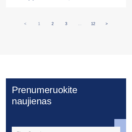
<
1
2
3
…
12
>
Prenumeruokite
naujienas