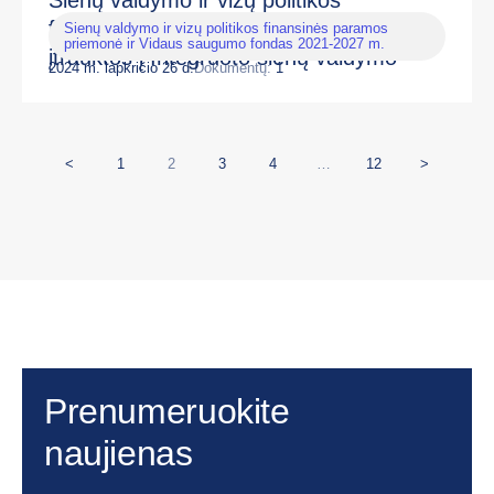
Sienų valdymo ir vizų politikos
finansinės paramos priemonės,
Sienų valdymo ir vizų politikos finansinės paramos
priemonė ir Vidaus saugumo fondas 2021-2027 m.
įtrauktos į Integruoto sienų valdymo
2024 m. lapkričio 26 d.
Dokumentų:
1
fondą, bei Vidaus saugumo fondo
2021–2027 m. programas
<
1
2
3
4
…
12
>
Prenumeruokite
naujienas