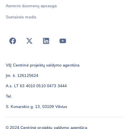
Asmens duomenų apsauga
Svetainės medis
VšĮ Centrinė projektų valdymo agentūra
Įm. k. 126125624
A.s. LT 63 4010 0510 0473 3444
Tel.
S. Konarskio g. 13, 03109 Vilnius
© 2024 Centrinė projektų valdymo agentūra