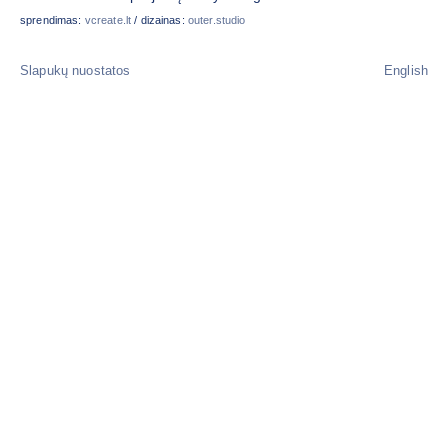
sprendimas:
vcreate.lt
/ dizainas:
outer.studio
Slapukų nuostatos
English