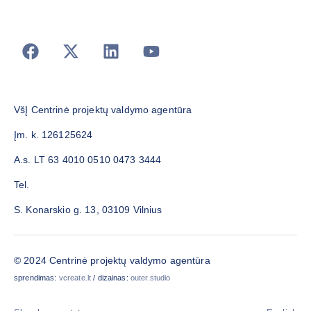
VšĮ Centrinė projektų valdymo agentūra
Įm. k. 126125624
A.s. LT 63 4010 0510 0473 3444
Tel.
S. Konarskio g. 13, 03109 Vilnius
© 2024 Centrinė projektų valdymo agentūra
sprendimas:
vcreate.lt
/ dizainas:
outer.studio