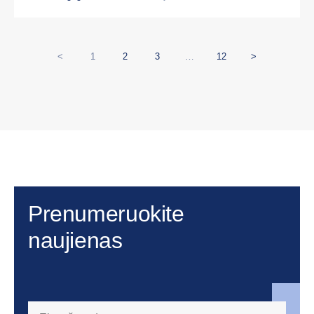
<
1
2
3
…
12
>
Prenumeruokite
naujienas