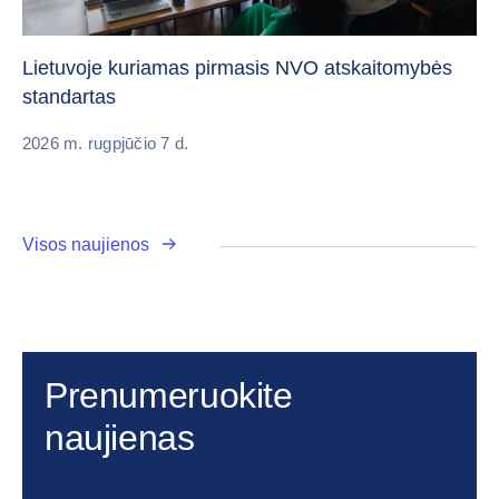
„C
vi
Lietuvoje kuriamas pirmasis NVO atskaitomybės
standartas
20
2026 m. rugpjūčio 7 d.
Visos naujienos
Prenumeruokite
naujienas