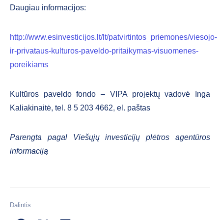
Daugiau informacijos:
http://www.esinvesticijos.lt/lt/patvirtintos_priemones/viesojo-
ir-privataus-kulturos-paveldo-pritaikymas-visuomenes-
poreikiams
Kultūros paveldo fondo – VIPA projektų vadovė Inga
Kaliakinaitė, tel. 8 5 203 4662, el. paštas
Parengta pagal Viešųjų investicijų plėtros agentūros
informaciją
Dalintis