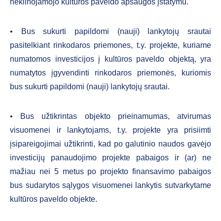
nekilnojamojo kultūros paveldo apsaugos įstatymu.
• Bus sukurti papildomi (nauji) lankytojų srautai
pasitelkiant rinkodaros priemones, t.y. projekte, kuriame
numatomos investicijos į kultūros paveldo objektą, yra
numatytos įgyvendinti rinkodaros priemonės, kuriomis
bus sukurti papildomi (nauji) lankytojų srautai.
• Bus užtikrintas objekto prieinamumas, atvirumas
visuomenei ir lankytojams, t.y. projekte yra prisiimti
įsipareigojimai užtikrinti, kad po galutinio naudos gavėjo
investicijų panaudojimo projekte pabaigos ir (ar) ne
mažiau nei 5 metus po projekto finansavimo pabaigos
bus sudarytos sąlygos visuomenei lankytis sutvarkytame
kultūros paveldo objekte.