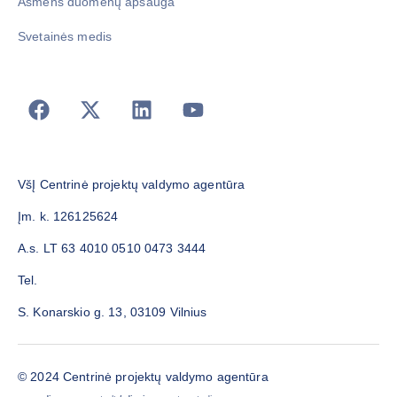
Asmens duomenų apsauga
Svetainės medis
VšĮ Centrinė projektų valdymo agentūra
Įm. k. 126125624
A.s. LT 63 4010 0510 0473 3444
Tel.
S. Konarskio g. 13, 03109 Vilnius
© 2024 Centrinė projektų valdymo agentūra