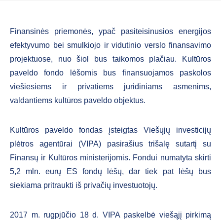
Finansinės priemonės, ypač pasiteisinusios energijos
efektyvumo bei smulkiojo ir vidutinio verslo finansavimo
projektuose, nuo šiol bus taikomos plačiau. Kultūros
paveldo fondo lėšomis bus finansuojamos paskolos
viešiesiems ir privatiems juridiniams asmenims,
valdantiems kultūros paveldo objektus.
Kultūros paveldo fondas įsteigtas Viešųjų investicijų
plėtros agentūrai (VIPA) pasirašius trišalę sutartį su
Finansų ir Kultūros ministerijomis. Fondui numatyta skirti
5,2 mln. eurų ES fondų lėšų, dar tiek pat lėšų bus
siekiama pritraukti iš privačių investuotojų.
2017 m. rugpjūčio 18 d. VIPA paskelbė viešąjį pirkimą